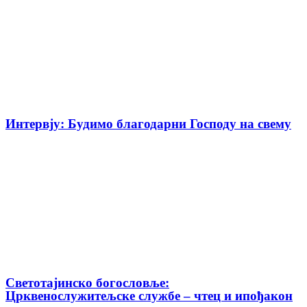
Интервју: Будимо благодарни Господу на свему
Светотајинско богословље:
Црквенослужитељске службе – чтец и ипођакон