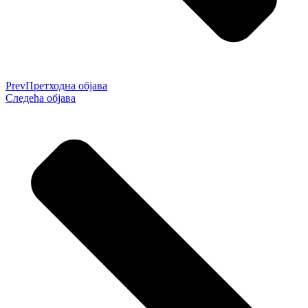
Prev
Претходна објава
Следећа објава