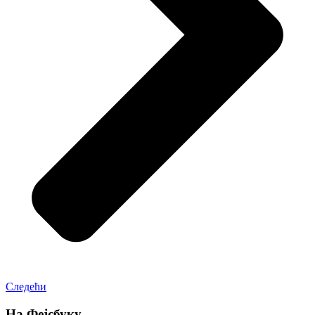
Следећи
На Фејсбуку