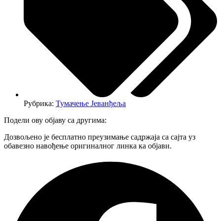
Рубрика:
Тумачење Јеванђеља
Подели ову објаву са другима:
Дозвољено је бесплатно преузимање садржаја са сајта уз
обавезно навођење оригиналног линка ка објави.