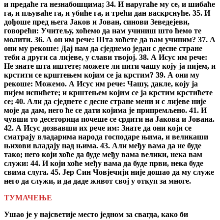
и предаће га незнабошцима; 34. И наругаће му се, и шибаће
га, и пљуваће га, и убиће га, и трећи дан васкрснуће. 35. И
дођоше пред њега Јаков и Јован, синови Зеведејеви,
говорећи: Учитељу, хоћемо да нам учиниш што ћемо те
молити. 36. А он им рече: Шта хоћете да вам учиним? 37. А
они му рекоше: Дај нам да сједнемо један с десне стране
теби а други са лијеве, у слави твојој. 38. А Исус им рече:
Не знате шта иштете; можете ли пити чашу коју ја пијем, и
крстити се крштењем којим се ја крстим? 39. А они му
рекоше: Можемо. А Исус им рече: Чашу, дакле, коју ја
пијем испићете; и крштењем којим се ја крстим крстићете
се; 40. Али да сједнете с десне стране мени и с лијеве није
моје да дам, него ће се дати којима је припремљено. 41. И
чувши то десеторица почеше се срдити на Јакова и Јована.
42. А Исус дозвавши их рече им: Знате да они који се
сматрају владарима народа господаре њима, и великаши
њихови владају над њима. 43. Али међу вама да не буде
тако; него који хоће да буде међу вама велики, нека вам
служи: 44. И који хоће међу вама да буде први, нека буде
свима слуга. 45. Јер Син Човјечији није дошао да му служе
него да служи, и да даде живот свој у откуп за многе.
ТУМАЧЕЊЕ
Ушао је у најсветије место једном за свагда, како би