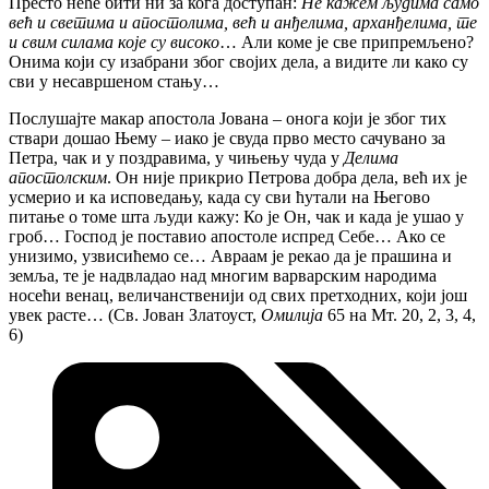
Престо неће бити ни за кога доступан:
Не кажем људима само
већ и светима и апостолима, већ и анђелима, арханђелима, те
и свим силама које су високо
… Али коме је све припремљено?
Онима који су изабрани због својих дела, а видите ли како су
сви у несавршеном стању…
Послушајте макар апостола Јована – онога који је због тих
ствари дошао Њему – иако је свуда прво место сачувано за
Петра, чак и у поздравима, у чињењу чуда у
Делима
апостолским
. Он није прикрио Петрова добра дела, већ их је
усмерио и ка исповедању, када су сви ћутали на Његово
питање о томе шта људи кажу: Ко је Он, чак и када је ушао у
гроб… Господ је поставио апостоле испред Себе… Ако се
унизимо, узвисићемо се… Авраам је рекао да је прашина и
земља, те је надвладао над многим варварским народима
носећи венац, величанственији од свих претходних, који још
увек расте… (Св. Јован Златоуст,
Омилија
65 на Мт. 20, 2, 3, 4,
6)