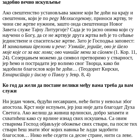
задобио вечно искупљење
Ако свештенство установљава законе који ће доћи на крају и
свештеник, који је по
реду Мелхиседекову
, приноси жртву, те
чини све жртве нужним, зашто онда свештеници Новог
Завета служе Тајну Литургије? Сада је то јасно онима који су
научени о Богу, да се не жртвује друга жртва већ је то сећање
јединствене и спаситељске жртве. Зато је Господња заповест:
И захваливши преломи и рече: Узмите, једите, ово је тело
моје које се за вас ломи; ово чините мени за спомен
(1. Кор. 11,
24). Созерцањем можемо да символ претворимо у стварност,
јер ћемо и пострадати јер волимо свог Творца, како би
задобили благослов који ће доћи… (Теодорит Кирски,
Евхаристија
у писму о Павлу
у Јевр. 8, 4)
Ко год да жели да постане велики међу вама треба да вам
служи
Ни један човек, будући несавршен, неће бити у невољи због
апостола. Крст није испуњен, јер још није дата благодат Духа
Светога. Ако желиш да живиш врлински, добро запамти и
схватићеш како су врлине изнад свих искушења. Са овим
стварима Господ објављује обожење свих ствари, па после тих
ствари ћеш знати због којих навика ће људи задобити
благослов… Нико неће седети са десне стране, нити са леве.