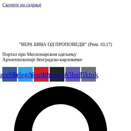
Скочите на садржај
"ВЕРА БИВА ОД ПРОПОВЕДИ" (Рим. 10,17)
Портал при Мисионарском одељењу
Архиепископије београдско-карловачке
acebook
Telegram
Youtube
Instagram
Viber
Tiktok