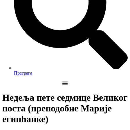
Претрага
Недеља пете седмице Великог
поста (преподобне Марије
египћанке)