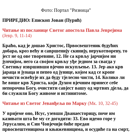
Фото: Портал "Ризница"
ПРИРЕДИО: Епископ Јован (Пурић)
Читање из посланице Светог апостола Павла Јеврејима
(Јевр. 9, 11-14)
Браћо, кад је дошао Христос, Првосвештеник будућих
добара, кроз већу и савршенију скинију, нерукотворену, то
јест не од ове творевине, 12. Не са крвљу јарчијом ни
јунчијом, него са својом крвљу уђе једном за свагда у
Светињу извршивши вјечно искупљење. 13. Јер ако крв
јараца и јунаца и пепео од јунице, којом кад се кропе
нечисти освећује их да буду тјелесно чисти, 14. Колико ли
ће више крв Христа, који Духом вјечним принесе себе
непорочна Богу, очистити савјест вашу од мртвих дјела, да
би служили Богу живоме и истинитоме.
Читање из Светог Јеванђеља по
Марку
(Мк. 10, 32-45)
У вријеме оно, Исус, узевши Дванаесторицу, поче им
казивати шта ће му се догодити: 33. Ево идемо горе у
Јерусалим, и Син Човјечији биће предан
првосвештеницима и књижевницима, и осудиће га на смрт,