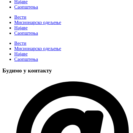
Најаве
Саопштења
Вести
Мисионарско одељење
Најаве
Саопштења
Вести
Мисионарско одељење
Најаве
Саопштења
Будимо у контакту