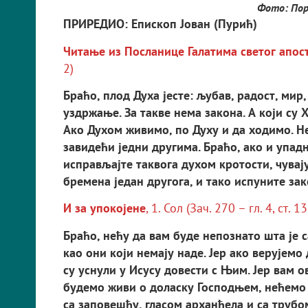
Фото: Пор
ПРИРЕДИО: Епископ Јован (Пурић)
Читање из Посланице Галатима светог апос
2)
Б
р
аћо
, п
лод
Д
у
ха
је
ст
е
:
љ
у
ба
в, р
адо
ст,
ми
р
уз
д
р
жање
.
За
т
ак
в
е
нема
з
акона
.
А
који
су
Ако
Д
у
хом
жи
в
имо
, п
о
Д
у
х
у
и
да
ходимо
.
Н
з
а
в
идећи
једни
д
ру
гима
.
Б
р
аћо
,
ако
и
уп
ад
и
спр
а
в
љај
т
е
т
ак
в
ога
д
у
хом
к
р
о
т
о
ст
и
,
ч
ув
ај
б
р
емена
један
д
ру
гога
,
и
т
ако
и
спу
ни
т
е
з
ак
И за упокојене
, 1. Сол (Зач. 270 – гл. 4, ст. 1
Браћо, нећу да вам буде непознато шта је са
као они који немају наде. Јер ако верујемо 
су уснули у Исусу довести с Њим. Јер вам о
будемо живи о дола­ску Господњем, нећемо 
са заповешћу, гласом арханђела и са трубом