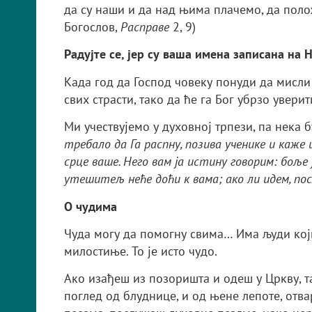
да су наши и да над њима плачемо, да поло
Богослов,
Расправе
2, 9)
Радујте се, јер су ваша имена записана на
Када год да Господ човеку понуди да мисли
свих страсти, тако да ће га Бог убрзо уверит
Ми учествујемо у духовној трпези, па нека
требало да Га распну, позива ученике и каже
срце ваше. Него вам ја истину говорим: боље је
утешитељ неће доћи к вама; ако ли идем, пос
О чудима
Чуда могу да помогну свима… Има људи који
милостиње. То је исто чудо.
Ако изађеш из позоришта и одеш у Цркву, т
поглед од блуднице, и од њене лепоте, отва