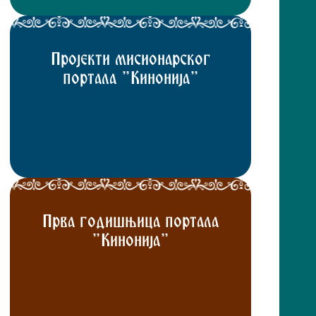
Пројекти мисионарског
портала "Кинонија"
Прва годишњица портала
"Кинонија"