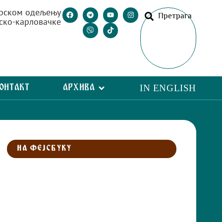
рском одељењу
Претрага
ско-карловачке
ОНТАКТ
АРХИВА
IN ENGLISH
НА ФЕЈСБУКУ