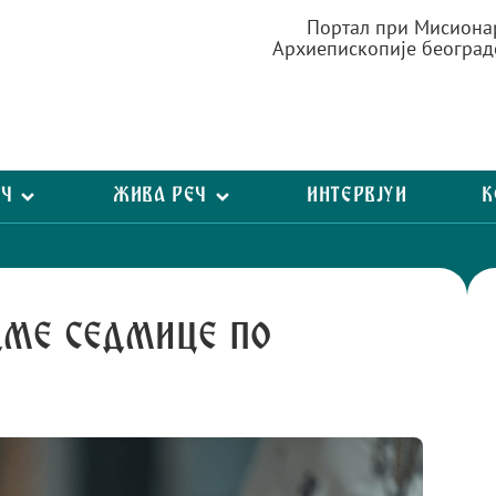
Портал при Мисиона
Архиепископије београд
ЕЧ
ЖИВА РЕЧ
ИНТЕРВЈУИ
К
дме седмице по