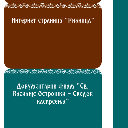
Интернет страница "Ризница"
Документарни филм "Св.
Василије Острошки - Сведок
васкрсења"