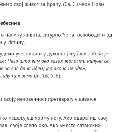
жимо свој живот за браћу. (Св. Симеон Нови
 Небесима
 о начину живота, сигурно ће га ослободити од
и у Истину.
 будемо учесници и у духовној љубави…
Када је
 им: Него што вам ово казах жалости напуни се
 за вас да ја идем; јер ако ја не идем,
лаћу Га к вама
(Јн. 16, 5, 6).
 своју нечовечност претварају у давање
ако исцељујеш хрому ногу. Ако одвратиш свој
раш своје слепо око. Ако уместо сатанских