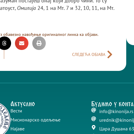
азуман постајеш онај који добро чини. То су
латоуст,
Омилија
24, 1 на Мт. 7 и 32, 10, 11, на Мт.
уз обавезно навођење оригиналног линка ка објави.
СЛЕДЕЋА ОБЈАВА
Актуелно
Будимо у конта
Вести
info@kinonija.rs
Мисионарско одељење
urednik@kinonij
Најаве
Цара Душана 63