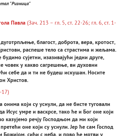
тал "Ризница"
тола Павла
(Зач. 213 – гл. 5, ст. 22-26; гл. 6, ст. 1-
,
д
у
го
трп
љење
,
благо
ст,
доб
р
о
т
а
, в
е
р
а
,
к
р
о
т
о
ст,
Х
р
и
ст
о
в
и
, р
а
сп
еше
т
ело
с
а
стр
а
ст
има
и
жељама
.
е
б
у
димо
су
је
т
ни
,
и
з
а
з
и
в
ај
у
ћи
једни
д
ру
ге
,
не
чо
в
ек
у
как
в
о
с
аг
р
ешење
, в
и
д
у
хо
в
ни
у
ћи
с
ебе
да
и
т
и
не
б
у
деш
и
с
к
у
шан
.
Но
с
и
т
е
он
Х
р
и
ст
о
в.
3-17)
 онима ко­ји су уснули, да не бисте туговали
да Исус умре и васкрсе, тако ће и Бог оне који
во казујемо речју Господњом да ми који
претећи оне који су уснули. Јер ће сам Господ
 Божијом, сићи с неба, и прво ће мртви у