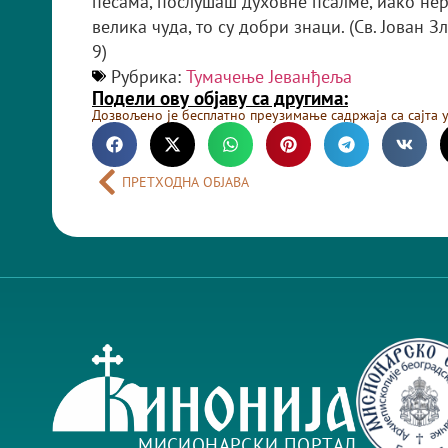
песама, послушаш духовне псалме, иако нер
велика чуда, то су добри знаци. (Св. Јован З
9)
Рубрика:
Тумачење Јеванђеља
Подели ову објаву са другима:
Дозвољено је бесплатно преузимање садржаја са сајта 
ПРЕТХОДНА ОБЈАВА
МИСИОНАРСКИ ПОРТАЛ