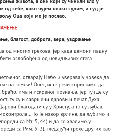
рсење живота, а они који су чинили зло у
м од себе; како чујем онако судим, и суд је
вољу Оца који ме је послао.
МАЧЕЊЕ
ење, благост, доброта, вера, уздржање
ша од многих грехова, јер када демони падну
 бити ослобођена од невидљивих стега
ветљеног, отварају Небо и уверавају човека да
ање на земљи! Опет, исте речи користимо да
браћо, има и искреног познања, јер ту где су
лост, ту су и савршени дарови и печат Духа
арови благодати су у Христу, а то су љубав,
амоконтрола… То је извор врлине, да љубимо и
пореди са Мт. 5, 44) и да се хвалимо у
ореди са Рим. 5, 3), гледајући грехе других као