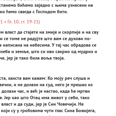
останемо бићемо заједно с њима узнесени на
ко ћемо свагда с Господом бити.
1 • Гл. 10, ст. 19-21)
 власт да ста­јете на змије и скорпије и на сву
и се томе не радујте што вам се духови по­
а написана на небесима. У тај час обрадова се
е неба и земље, што си ово сакрио од мудрих и
е, јер је тако била воља твоја.
ста, заиста вам кажем: Ко моју реч слуша и
вечни, и не долази на суд, него је прешао из
 долази час, и већ је настао, када ће мртви
е. Јер као што Отац има живот у себи, тако
власт и да суди, јер је Син Човечији. Не
и који су у гробовима чути глас Сина Божијега,