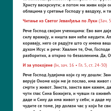
Христу васкрс­нути; а потом ми живи који 
облацима у сретање Господу у ваздуху, и та
Читање из Светог Јеванђеља по Луки
(Зач. 5
Рече Господ својим ученицима: Ево вам дајем
силу вражију, и ништа вам неће наудити. Ал
коравају, него се радујте што су имена ваш
духом Исус и рече: Хвалим те, Оче, Господ
разборитих, а открио то безазленима. Да, Оч
И за упокојене
(Јн, зач. 16 • Гл. 5, ст. 24-30)
Рече Господ Јудејима који су му дошли: Заи
верује Ономе који ме је послао, има живот 
смрти у живот. Заиста, заиста вам кажем, да
чути глас Сина Божијега, и чувши га оживећ
даде и Сину да има живот у себи; и даде му 
чудите се томе, јер долази час у који ће св