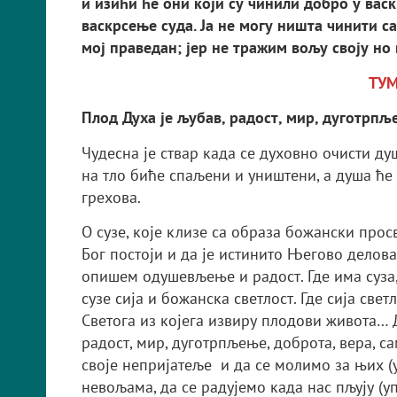
и изићи ће они који су чинили добро у васк
васкрсење суда. Ја не могу ништа чинити са
мој праведан; јер не тражим вољу своју но 
ТУ
Плод Духа је љубав, радост, мир, дуготрпљ
Чудесна је ствар када се духовно очисти ду
на тло биће спаљени и уништени, а душа ће
грехова.
О сузе, које клизе са образа божански прос
Бог постоји и да је истинито Његово делов
опишем одушевљење и радост. Где има суза, 
сузе сија и божанска светлост. Где сија свет
Светога из којега извиру плодови живота… Д
радост, мир, дуготрпљење, доброта, вера, с
своје непријатеље и да се молимо за њих (у
невољама, да се радујемо када нас пљују (уп