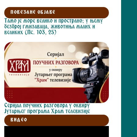
ПОВЕЗАНЕ ОБЈАВЕ
Тамо је море велико и пространо; у њему
безброј гмизаваца, животиња малих и
великих (Пс. 103, 25)
Серијал поучних разговора у оквиру
Јутарњег програма Храм телевизије
ВИДЕО