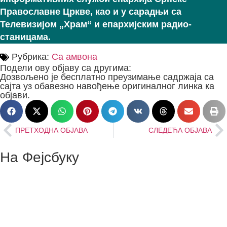
Православне Цркве, као и у сарадњи са
Телевизијом „Храм“ и епархијским радио-
станицама.
Рубрика:
Са амвона
Подели ову објаву са другима:
Дозвољено је бесплатно преузимање садржаја са
сајта уз обавезно навођење оригиналног линка ка
објави.
ПРЕТХОДНА ОБЈАВА
СЛЕДЕЋА ОБЈАВА
На Фејсбуку