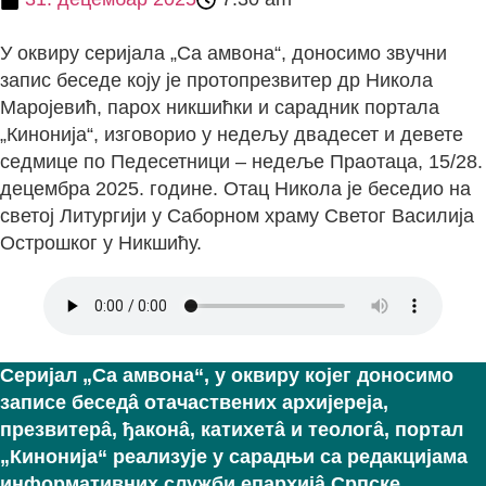
У оквиру серијала „Са амвона“, доносимо звучни
запис беседе коју је протопрезвитер др Никола
Маројевић, парох никшићки и сарадник портала
„Кинонија“, изговорио у недељу двадесет и девете
седмице по Педесетници – недеље Праотаца, 15/28.
децембра 2025. године. Отац Никола је беседио на
светој Литургији у Саборном храму Светог Василија
Острошког у Никшићу.
Серијал „Са амвона“, у оквиру којег доносимо
записе беседâ отачаствених архијереја,
презвитерâ, ђаконâ, катихетâ и теологâ, портал
„Кинонија“ реализује у сарадњи са редакцијама
информативних служби епархијâ Српске