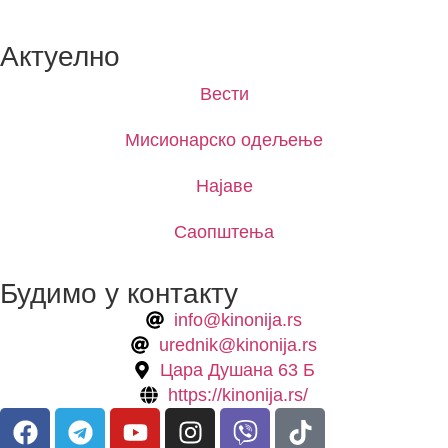
Актуелно
Вести
Мисионарско одељење
Најаве
Саопштења
Будимо у контакту
info@kinonija.rs
urednik@kinonija.rs
Цара Душана 63 Б
https://kinonija.rs/