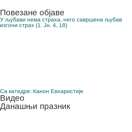
Повезане објаве
У љубави нема страха, него савршена љубав
изгони страх (1. Јн. 4, 18)
Са катедре: Канон Евхаристије
Видео
Данашњи празник