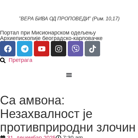
"ВЕРА БИВА ОД ПРОПОВЕДИ" (Рим. 10,17)
Портал при Мисионарском одељењу
Архиепископије београдско-карловачке
Претрага
Са амвона:
Незахвалност је
противприродни злочин
31. децембар 2025
7:30 am