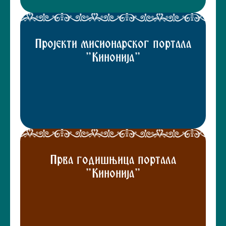
Пројекти мисионарског портала
"Кинонија"
Прва годишњица портала
"Кинонија"