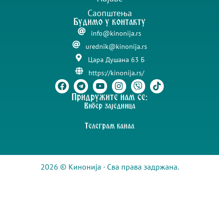
Саопштења
Будимо у контакту
info@kinonija.rs
urednik@kinonija.rs
Цара Душана 63 Б
https://kinonija.rs/
Придружите нам се:
Вибер заједница
Телеграм канал
2026 © Кинонија · Сва права задржана.