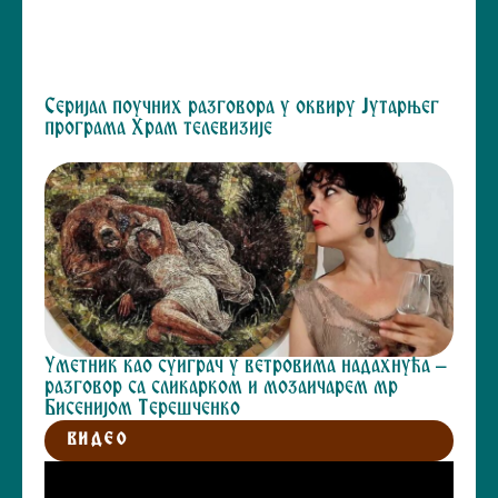
Серијал поучних разговора у оквиру Јутарњег
програма Храм телевизије
Уметник као суиграч у ветровима надахнућа –
разговор са сликарком и мозаичарем мр
Бисенијом Терешченко
ВИДЕО