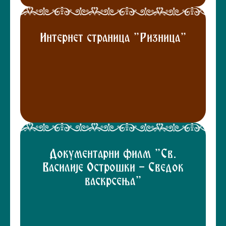
Интернет страница "Ризница"
Документарни филм "Св.
Василије Острошки - Сведок
васкрсења"