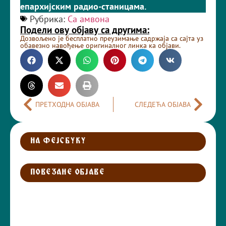
епархијским радио-станицама.
Рубрика:
Са амвона
Подели ову објаву са другима:
Дозвољено је бесплатно преузимање садржаја са сајта уз
обавезно навођење оригиналног линка ка објави.
ПРЕТХОДНА ОБЈАВА
СЛЕДЕЋА ОБЈАВА
НА ФЕЈСБУКУ
ПОВЕЗАНЕ ОБЈАВЕ