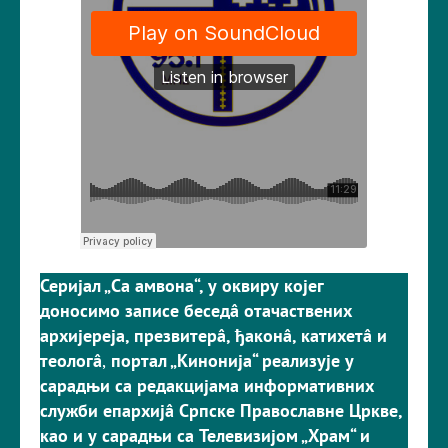
Серијал „Са амвона“, у оквиру којег
доносимо записе беседâ отачаствених
архијереја, презвитерâ, ђаконâ, катихетâ и
теологâ
,
портал „Кинонија“ реализује у
сарадњи са редакцијама информативних
служби епархијâ Српске Православне Цркве,
као и у сарадњи са Телевизијом „Храм“ и