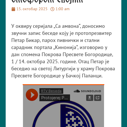
омофором својим
15. октобар 2025
1:00 am
У оквиру серијала „Са амвона“, доносимо
звучни запис беседе коју је протопрезвитер
Петар Бикар, парох пивнички и стални
сарадник портала „Кинонија“, изговорио у
дан спомена Покрова Пресвете Богородице,
1 / 14. октобра 2025. године. Отац Петар је
беседио на светој Литургији у храму Покрова
Пресвете Богородице у Бачкој Паланци.