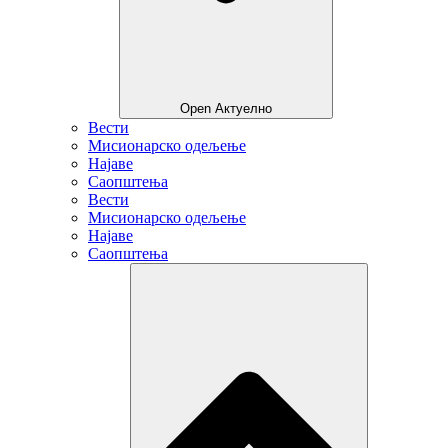
Open Актуелно
Вести
Мисионарско одељење
Најаве
Саопштења
Вести
Мисионарско одељење
Најаве
Саопштења