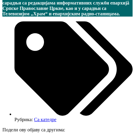
сарадњи са редакцијама информативних служби епархијâ
Српске Православне Цркве, као и у сарадњи са
Телевизијом „Храм“ и епархијским радио-станицама.
Рубрика:
Са катедре
Подели ову објаву са другима: