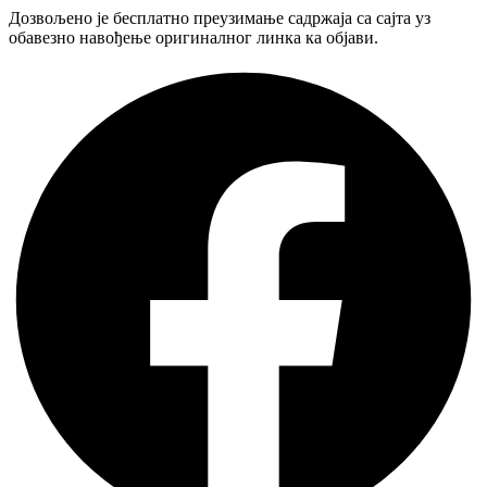
Дозвољено је бесплатно преузимање садржаја са сајта уз
обавезно навођење оригиналног линка ка објави.