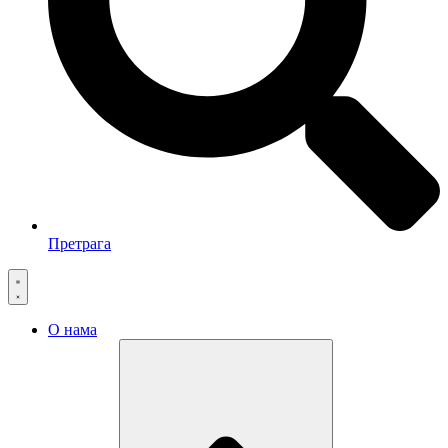
Претрага
О нама