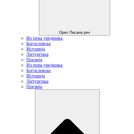
Open Писана реч
Из пера уредника
Богословље
Историја
Литургика
Поезија
Из пера уредника
Богословље
Историја
Литургика
Поезија