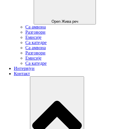
Open Жива реч
Са амвона
Разговори
Емисије
Са катедре
Са амвона
Разговори
Емисије
Са катедре
Интервјуи
Контакт