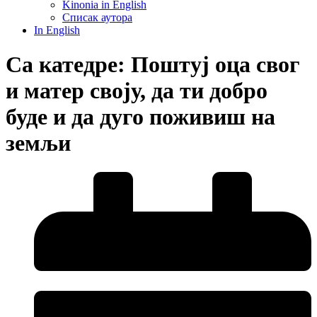
Kinonia in English
Списак аутора
In English
Са катедре: Поштуј оца свог
и матер своју, да ти добро
буде и да дуго поживиш на
земљи