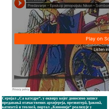
Серијал „Са катедре“, у оквиру којег доносимо записе
предавањâ отачаствених архијереја, презвитерâ, ђаконâ,
катихетâ и теологâ, портал „Кинонија“ реализује у