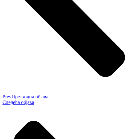
Prev
Претходна објава
Следећа објава