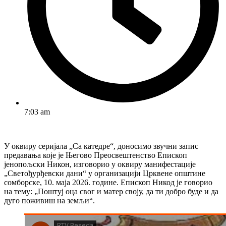
7:03 am
У оквиру серијала „Са катедре“, доносимо звучни запис
предавања које је Његово Преосвештенство Епископ
јенопољски Никон, изговорио у оквиру манифестације
„Светођурђевски дани“ у организацији Црквене општине
сомборске, 10. маја 2026. године. Епископ Никод је говорио
на тему: „Поштуј оца свог и матер своју, да ти добро буде и да
дуго поживиш на земљи“.