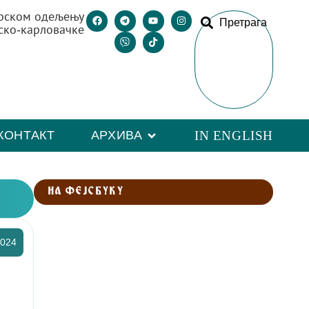
рском одељењу
Претрага
ско-карловачке
КОНТАКТ
АРХИВА
IN ENGLISH
НА ФЕЈСБУКУ
2024