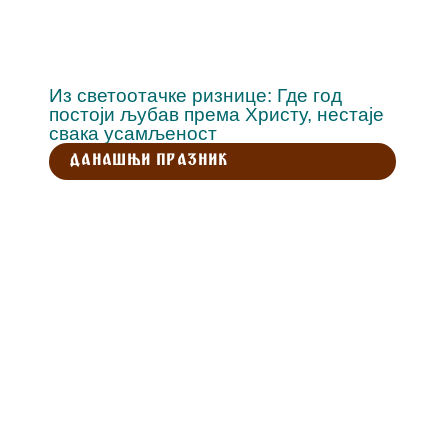
Из светоотачке ризнице: Где год
постоји љубав према Христу, нестаје
свака усамљеност
ДАНАШЊИ ПРАЗНИК