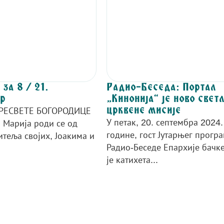
за 8 / 21.
Радио-Беседа: Портал
р
„Кинонија“ је ново свет
црквене мисије
РЕСВЕТЕ БОГОРОДИЦЕ
У петак, 20. септембра 2024.
а Марија роди се од
године, гост Јутарњег прогр
итеља својих, Јоакима и
Радио-Беседе Епархије бачке
је катихета...