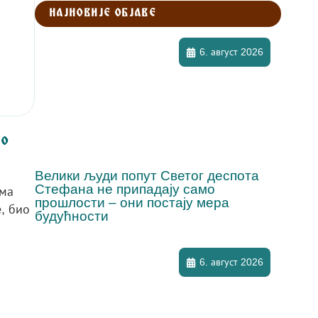
НАЈНОВИЈЕ ОБЈАВЕ
6. август 2026
ло
Велики људи попут Светог деспота
Стефана не припадају само
ама
прошлости – они постају мера
, био
будућности
6. август 2026