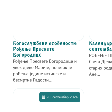
Богослужбене особености:
Календар 
Рођење Пресвете
септемба
Богородице
РОЂЕЊЕ П
Рођење Пресвете Богородице и
Света Дјев
увек дјеве Марије, почетак је
старих род
рођења једине истинске и
Ане...
бесмртне Радости...
20. септембар 2024