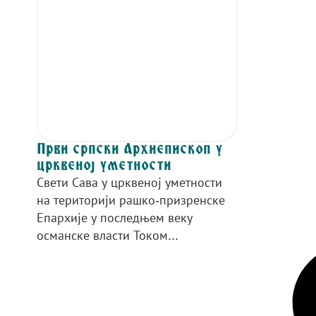
Први српски Архиепископ у
црквеној уметности
Свети Сава у црквеној уметности
на територији рашко-призренске
Епархије у последњем веку
османске власти Током...