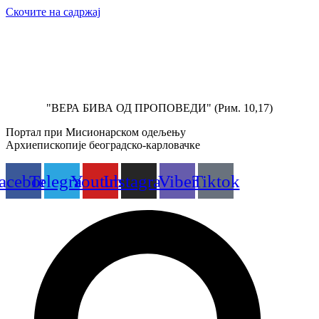
Скочите на садржај
"ВЕРА БИВА ОД ПРОПОВЕДИ" (Рим. 10,17)
Портал при Мисионарском одељењу
Архиепископије београдско-карловачке
acebook
Telegram
Youtube
Instagram
Viber
Tiktok