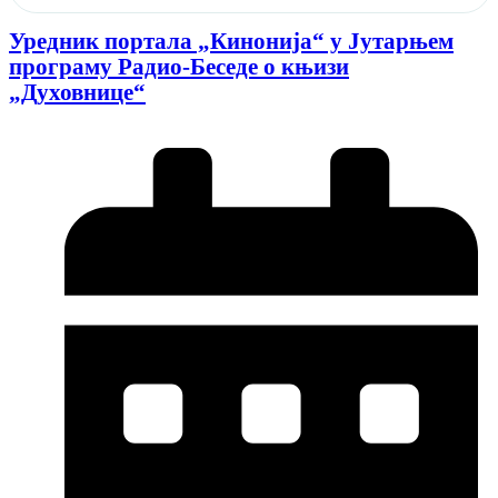
Уредник портала „Кинонија“ у Јутарњем
програму Радио-Беседе о књизи
„Духовнице“