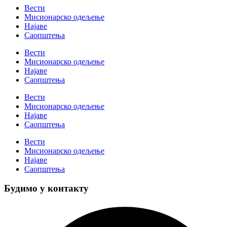
Вести
Мисионарско одељење
Најаве
Саопштења
Вести
Мисионарско одељење
Најаве
Саопштења
Вести
Мисионарско одељење
Најаве
Саопштења
Вести
Мисионарско одељење
Најаве
Саопштења
Будимо у контакту