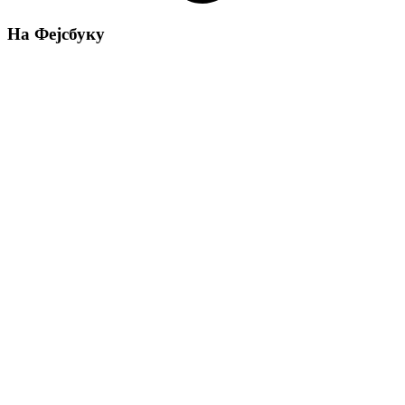
На Фејсбуку