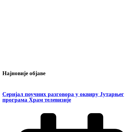
Најновије објаве
Серијал поучних разговора у оквиру Јутарњег
програма Храм телевизије