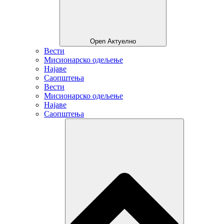
Open Актуелно
Вести
Мисионарско одељење
Најаве
Саопштења
Вести
Мисионарско одељење
Најаве
Саопштења