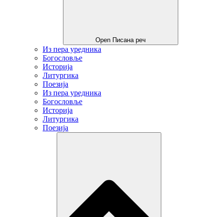
Open Писана реч
Из пера уредника
Богословље
Историја
Литургика
Поезија
Из пера уредника
Богословље
Историја
Литургика
Поезија