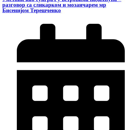
разговор са сликарком и мозаичарем мр
Бисенијом Терешченко