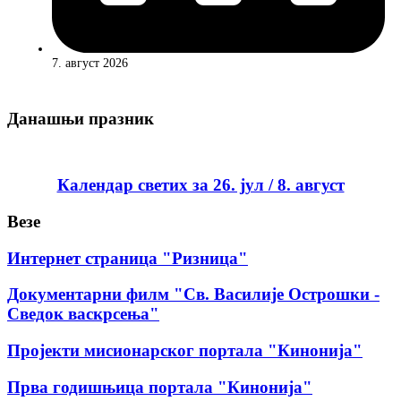
7. август 2026
Данашњи празник
Календар светих за 26. јул / 8. август
Везе
Интернет страница "Ризница"
Документарни филм "Св. Василије Острошки -
Сведок васкрсења"
Пројекти мисионарског портала "Кинонија"
Прва годишњица портала "Кинонија"