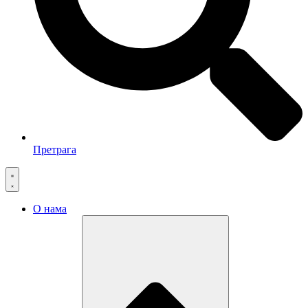
Претрага
О нама