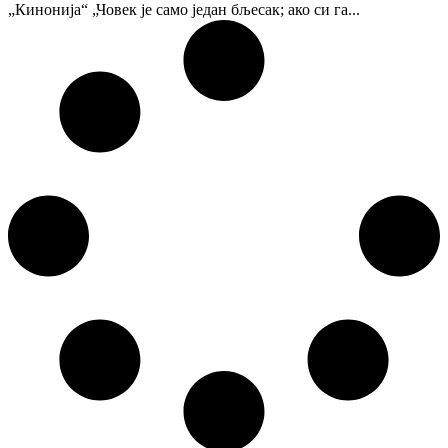
„Кинонија“ „Човек је само један бљесак; ако си га...