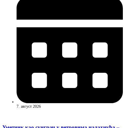
7. август 2026
Уметник као суиграч у ветровима надахнућа –