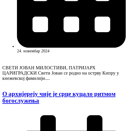
24. новембар 2024
СВЕТИ ЈОВАН МИЛОСТИВИ, ПАТРИЈАРХ
ЦАРИГРАДСКИ Свети Јован се родио на острву Кипру у
кнежевској фамилији....
О архијереју чије је срце куцало ритмом
богослужења