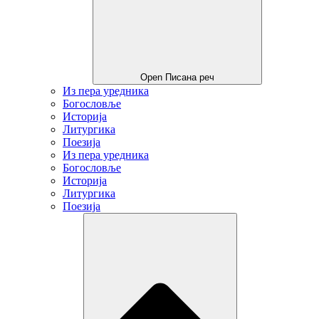
Open Писана реч
Из пера уредника
Богословље
Историја
Литургика
Поезија
Из пера уредника
Богословље
Историја
Литургика
Поезија