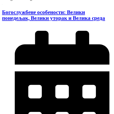
Богослужбене особености: Велики
понедељак, Велики уторак и Велика среда