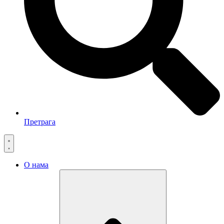
Претрага
О нама