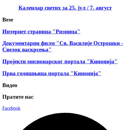
Календар светих за 25. јул / 7. август
Везе
Интернет страница "Ризница"
Документарни филм "Св. Василије Острошки -
Сведок васкрсења"
Пројекти мисионарског портала "Кинонија"
Прва годишњица портала "Кинонија"
Видео
Пратите нас
Facebook