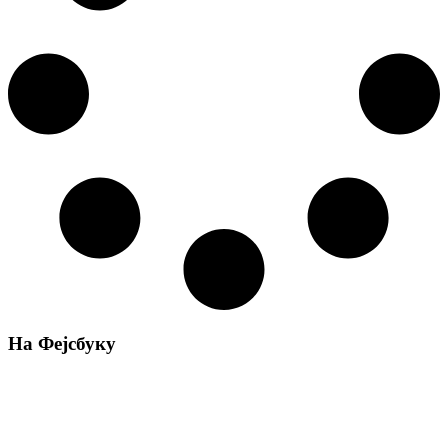
На Фејсбуку