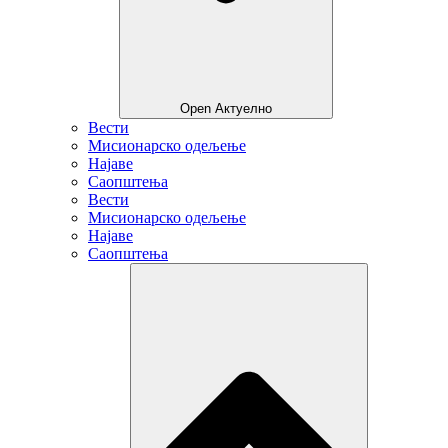
Open Актуелно
Вести
Мисионарско одељење
Најаве
Саопштења
Вести
Мисионарско одељење
Најаве
Саопштења