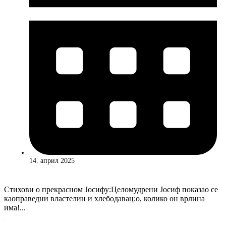
14. април 2025
Стихови о прекрасном Јосифу:Целомудрени Јосиф показао се
каоправедни властелин и хлебодавац:о, колико он врлина
има!...