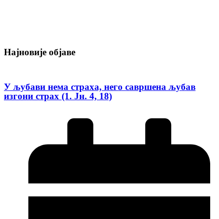
Најновије објаве
У љубави нема страха, него савршена љубав
изгони страх (1. Јн. 4, 18)