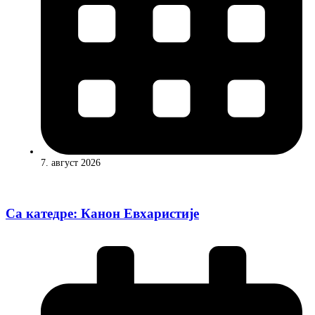
7. август 2026
Са катедре: Канон Евхаристије