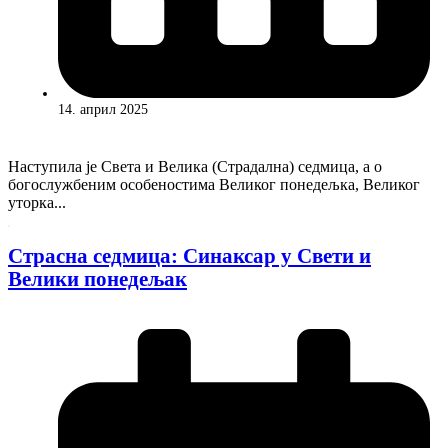
14. април 2025
Наступила је Света и Велика (Страдална) седмица, а о
богослужбеним особеностима Великог понедељка, Великог
уторка...
Страсна седмица: Синаксар у Свети и
Велики понедељак