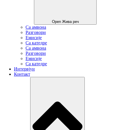
Open Жива реч
Са амвона
Разговори
Емисије
Са катедре
Са амвона
Разговори
Емисије
Са катедре
Интервјуи
Контакт