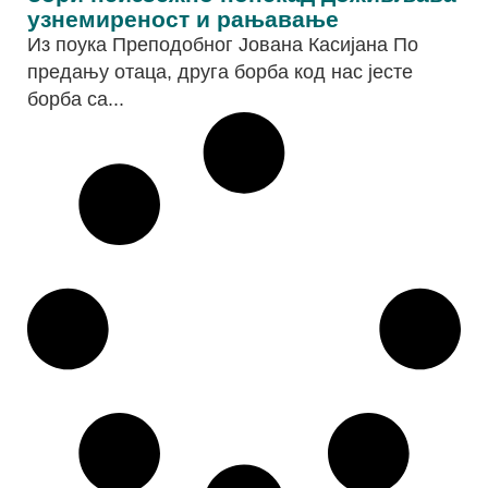
узнемиреност и рањавање
Из поука Преподобног Јована Касијана По
предању отаца, друга борба код нас јесте
борба са...