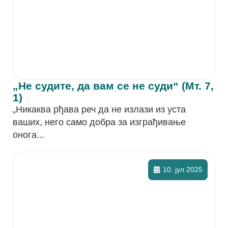
„Не судите, да вам се не суди“ (Мт. 7,
1)
„Никаква рђава реч да не излази из уста
ваших, него само добра за изграђивање
онога...
10. јул 2025