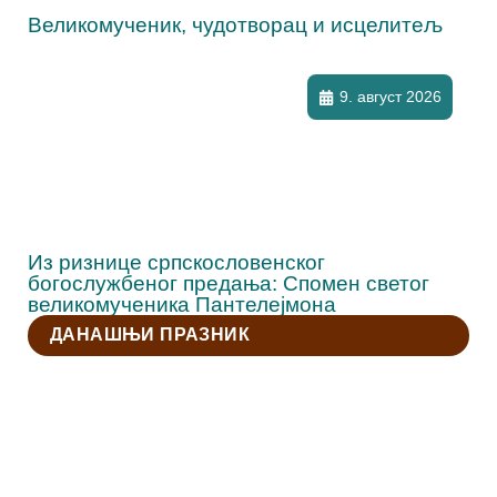
Великомученик, чудотворац и исцелитељ
9. август 2026
Из ризнице српскословенског
богослужбеног предања: Спомен светог
великомученика Пантелејмона
ДАНАШЊИ ПРАЗНИК