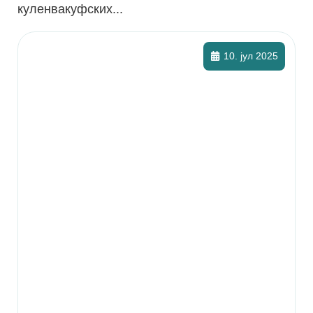
куленвакуфских...
10. јул 2025