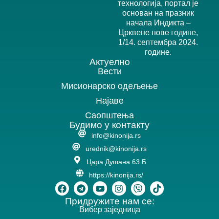
технологија, портал је
основан на празник
начала Индикта –
Црквене нове године,
1/14. септембра 2024.
године.
Актуелно
Вести
Мисионарско одељење
Најаве
Саопштења
Будимо у контакту
info@kinonija.rs
urednik@kinonija.rs
Цара Душана 63 Б
https://kinonija.rs/
Придружите нам се:
Вибер заједница