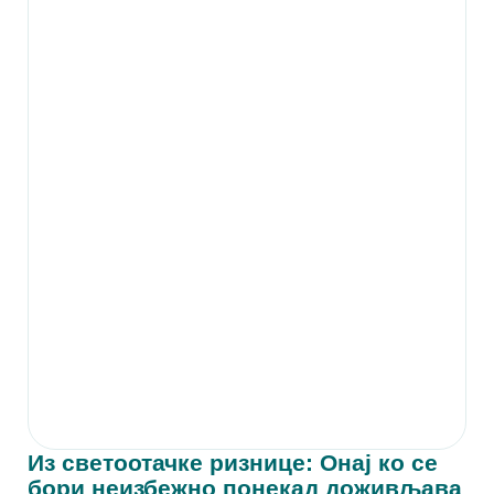
Из светоотачке ризнице: Онај ко се
бори неизбежно понекад доживљава