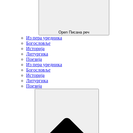
Open Писана реч
Из пера уредника
Богословље
Историја
Литургика
Поезија
Из пера уредника
Богословље
Историја
Литургика
Поезија