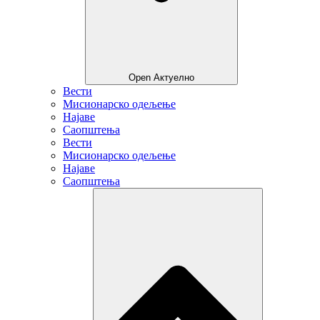
Open Актуелно
Вести
Мисионарско одељење
Најаве
Саопштења
Вести
Мисионарско одељење
Најаве
Саопштења