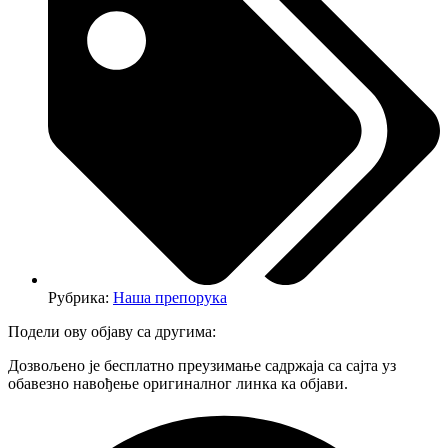
Рубрика:
Наша препорука
Подели ову објаву са другима:
Дозвољено је бесплатно преузимање садржаја са сајта уз
обавезно навођење оригиналног линка ка објави.