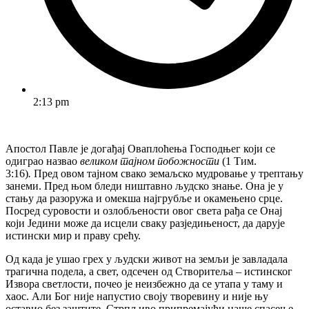
2:13 pm
Апостол Павле је догађај Оваплоћења Господњег који се
одиграо назвао
великом тајном побожности
(1 Тим.
3:16)
.
Пред овом тајном свако земаљско мудровање у трептању
занеми. Пред њом бледи ништавно људско знање. Она је у
стању да разоружа и омекша најгрубље и окамењено срце.
Посред суровости и озлобљености овог света рађа се Онај
који Једини може да исцели сваку разједињеност, да дарује
истински мир и праву срећу.
Од када је ушао грех у људски живот на земљи је завладала
трагична подела, а свет, одсечен од Створитеља – истинског
Извора светлости, почео је неизбежно да се утапа у таму и
хаос. Али Бог није напустио своју творевину и није њу
оставио без заштите. Стрпљиво припремајући наше спасење,