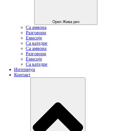
Open Жива реч
Са амвона
Разговори
Емисије
Са катедре
Са амвона
Разговори
Емисије
Са катедре
Интервјуи
Контакт