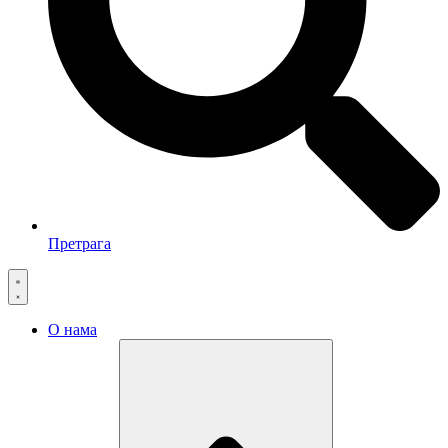
Претрага
О нама