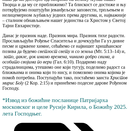
Творца и да му се приближимо? Та блискост се достиже и њу
потврђујемо поштујући јеванђељске заповести, трпљењем и
нелицемерном љубављу једних према другима, и, најважније
– сталним обнављањем нашег јединства са Христом у Светој
Тајни Евхаристије.
Данас је празник наде. Празник мира. Празник тихе радости.
Прослављајући Рођење Спаситеља и дочекујући Га уз дивне
песме и црквене химне, сећаћемо се највишег хришћанског
позива да будемо
светлост свету
и
со земљи
(Мт. 5:13–14) и,
зато, дакле, док имамо времена, чинимо добро свима, а
особито својима по вери
(Гал. 6:10). Подаримо наду
страдалницима, утешимо оне који тугују, поделимо радост са
ближњима и онима који то нису, и помозимо онима којима је
помоћ потребна. Поступајући тако, постаћемо заиста
Христов
мирис Богу
(2 Кор. 2:15) и принећемо подесне дарове Рођеном
Господу.
*Извод из божићне посланице Патријарха
московског и целе Русије Кирила, о Божићу 2025.
лета Господњег.