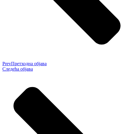
Prev
Претходна објава
Следећа објава