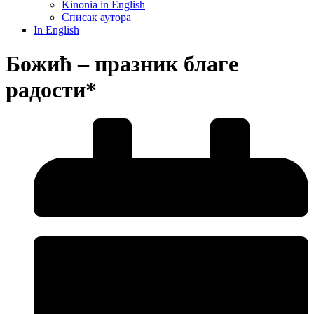
Kinonia in English
Списак аутора
In English
Божић – празник благе
радости*