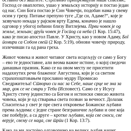
Господ се оваплотио, ушао у земаљску историју и постао један
од нас. Син Бога постао је Син Човечји, подобан нама у свему
осим у греху. Питање препуно туге „Где си, Адаме?“, које је
зазвучало некада у рајском врту Едема, коначно је нашло
одговор у убогој пећини близу Витлејема.
Први човек је од
земље, земљан; други човек је Господ са неба
(1 Кор. 15:47),
како је писао апостол Павле. У Христу, као у новом Адаму,
Бог
помири са Собом свет
(2 Кор. 5:19), обнови човечју природу,
излечивши га од рана греха.
Живот човека и живот читавог света исцељују се само у Богу
– ево те једноставне, али веома важне истине, о којој сведочи
данашњи празник. Како се на овом месту не присетити
надахнутих речи блаженог Августина, који је са светим
страхопоштовањем прославио мудру Промисао
Сведржитеља!
Створио си нас за Себе, наше срце не зна за
мир, док се не смири у Теби
(Исповест). Само се у Исусу
Христу стичу јединство са Богом и истински смисао живота
човека, који је од стварања света позван за вечност. Долазак
Спаситеља у свет је пре свега откровење Божанске љубави
према људима: с једне стране безграничне љубави и оне која
све побеђује, а са друге – кротке љубави,
која све сноси, све
верује, свему се нада, све трпи
(1 Кор. 13:7).
Како да ми достојно одговоримо на велику љубав нашег