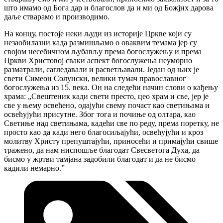
што имамо од Бога дар и благослов да и ми од Божјих дарова
даље стварамо и производимо.
На концу, постоје неки људи из историје Цркве који су
незаобилазни када размишљамо о оваквим темама јер су
својом несебичном љубављу према богослужењу и према
Цркви Христовој сваки аспект богослужења неуморно
разматрали, сагледавали и расветљавали. Један од њих је
свети Симеон Солунски, велики тумач православног
богослужења из 15. века. Он на следећи начин слови о кађењу
храма: „Свештеник кади свети престо, цео храм и све, јер је
све у њему освећено, одајући свему почаст као светињама и
освећујући присутне. Због тога и почиње од олтара, као
Светиње над светињама, кадећи све по реду, према поретку, не
просто као да кади него благосиљајући, освећујући и кроз
молитву Христу препуштајући, приносећи и примајући свише
тражено, да нам ниспошље благодат Свесветога Духа, да
бисмо у жртви тамјана задобили благодат и да не бисмо
кадили немарно.ˮ