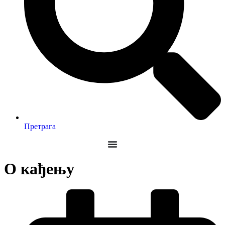
Претрага
О кађењу