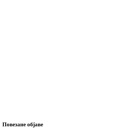
Повезане објаве