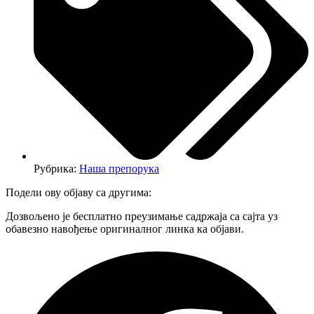
Рубрика:
Наша препорука
Подели ову објаву са другима:
Дозвољено је бесплатно преузимање садржаја са сајта уз
обавезно навођење оригиналног линка ка објави.