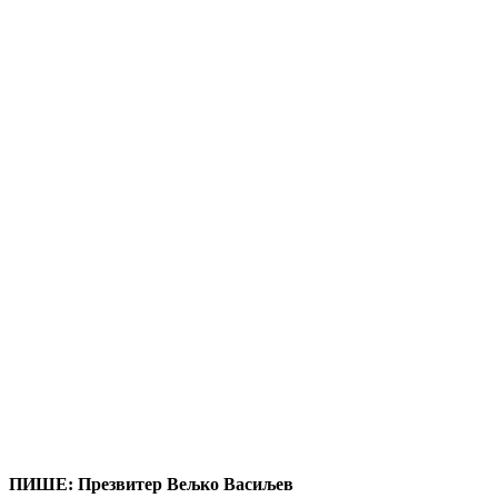
ПИШЕ: Презвитер Вељко Васиљев