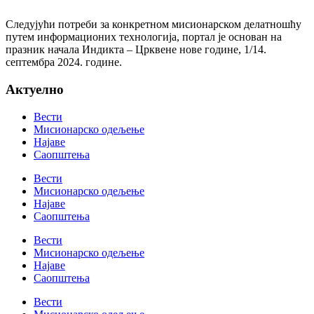
Следујући потреби за конкретном мисионарском делатношћу
путем информационих технологија, портал је основан на
празник начала Индикта – Црквене нове године, 1/14.
септембра 2024. године.
Актуелно
Вести
Мисионарско одељење
Најаве
Саопштења
Вести
Мисионарско одељење
Најаве
Саопштења
Вести
Мисионарско одељење
Најаве
Саопштења
Вести