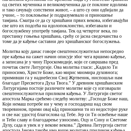
од светих мученика и великомученика да се поклоне идолима
и тако сачувају сопствени живот, – а што су они одбијали да
учине, – то поклоњење је подразумевало и приношење
тамјана. Сматра се да су хришћани првих векова, избегавајући
све што их подсећа на идолопоклонство, избегавали и
богослужбену употребу тамјана. Тек од четвртог века, по
престанку гоњења хришћана, срећу се јасна сведочанства о
томе да је кађење саставни део хришћанског богослужења.
Молитва коју данас говоре свештенослужитељи непосредно
пре кађења на сажет начин описује због чега вршимо кађење,
а записана је у чину Проскомидије, који се савршава пред
почетак свете Литургије. Ова молитва гласи: „Кадило Ти
приносимо, Христе Боже, као мирис миомира духовнога;
примивши га у наднебесни Свој Жртвеник, ниспошљи нам
благодат Пресветога Духа Твога.ˮ У древним хришћанским
Литургијама постоје различите молитве које су изговарали
свештенослужитељи приликом кађења. У Литургији светог
апостола Марка срећемо следећу молитву: „Господе Боже наш,
Који немаш потребе ни у чему и господариш над свом
творевином, прими овај кâд приношени ти из недостојне руке
и све нас удостој благослова од Тебе. Јер си Ти освећење наше
и Теби славу и благодарење узносимо, Оцу и Сину и Светоме
Духу, сада и увек и у векове векова.ˮ Древна Литургија светог
апостола Јакова такође има више молитава приликом кађења,