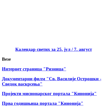
Календар светих за 25. јул / 7. август
Везе
Интернет страница "Ризница"
Документарни филм "Св. Василије Острошки -
Сведок васкрсења"
Пројекти мисионарског портала "Кинонија"
Прва годишњица портала "Кинонија"