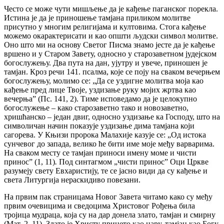
Често се може чути мишљење да је кађење паганског порекла.
Истина је да је приношење тамјана приликом молитве
присутно у многим религијама и култовима. Стога кађење
можемо окарактерисати и као општи људски символ молитве.
Оно што ми на основу Светог Писма знамо јесте да је кађење
вршено и у Старом Завету, односно у старозаветном јудејском
богослужењу. Два пута на дан, ујутру и увече, приношен је
тамјан. Кроз речи 141. псалма, које се поју на сваком вечерњем
богослужењу, молимо се: „Да се уздигне молитва моја као
кађење пред лице Твоје, уздизање руку мојих жртва као
вечерњаˮ (Пс. 141, 2). Тиме исповедамо да је целокупно
богослужење – како старозаветно тако и новозаветно,
хришћанско – један двиг, односно уздизање ка Господу, што на
символичан начин показује уздизање дима тамјана који
сагорева. У Књизи пророка Малахије казује се: „Од истока
сунчевог до запада, велико ће бити име моје међу варварима.
На сваком месту се тамјан приноси имену моме и чисти
приносˮ (1, 11)
.
Под синтагмом „чисти приносˮ Оци Цркве
разумеју свету Евхаристију, те се јасно види да су кађење и
света Литургија нераскидиво повезани.
На првим пак страницама Новог Завета читамо како су међу
првим очевицима и сведоцима Христовог Рођења била
тројица мудраца, која су на дар донела злато, тамјан и смирну
(Мат. 2, 11). Злато је Христу принето као цару, тамјан као Богу,