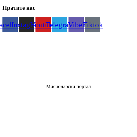
Пратите нас
acebook
Instagram
Youtube
Telegram
Viber
Tiktok
Мисионарски портал