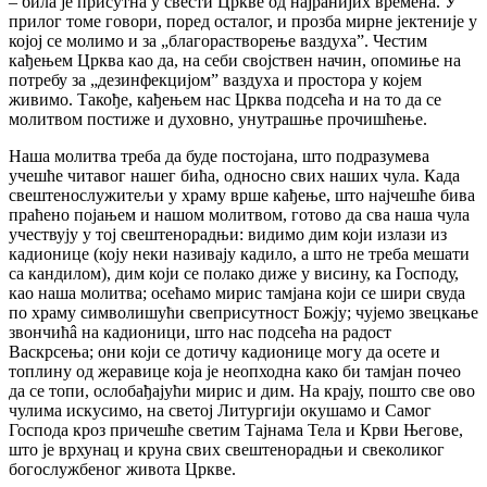
– била је присутна у свести Цркве од најранијих времена. У
прилог томе говори, поред осталог, и прозба мирне јектеније у
којој се молимо и за „благорастворење ваздухаˮ. Честим
кађењем Црква као да, на себи својствен начин, опомиње на
потребу за „дезинфекцијомˮ ваздуха и простора у којем
живимо. Такође, кађењем нас Црква подсећа и на то да се
молитвом постиже и духовно, унутрашње прочишћење.
Наша молитва треба да буде постојана, што подразумева
учешће читавог нашег бића, односно свих наших чула. Када
свештенослужитељи у храму врше кађење, што најчешће бива
праћено појањем и нашом молитвом, готово да сва наша чула
учествују у тој свештенорадњи: видимо дим који излази из
кадионице (коју неки називају кадило, а што не треба мешати
са кандилом), дим који се полако диже у висину, ка Господу,
као наша молитва; осећамо мирис тамјана који се шири свуда
по храму символишући свеприсутност Божју; чујемо звецкање
звончићâ на кадионици, што нас подсећа на радост
Васкрсења; они који се дотичу кадионице могу да осете и
топлину од жеравице која је неопходна како би тамјан почео
да се топи, ослобађајући мирис и дим. На крају, пошто све ово
чулима искусимо, на светој Литургији окушамо и Самог
Господа кроз причешће светим Тајнама Тела и Крви Његове,
што је врхунац и круна свих свештенорадњи и свеколиког
богослужбеног живота Цркве.