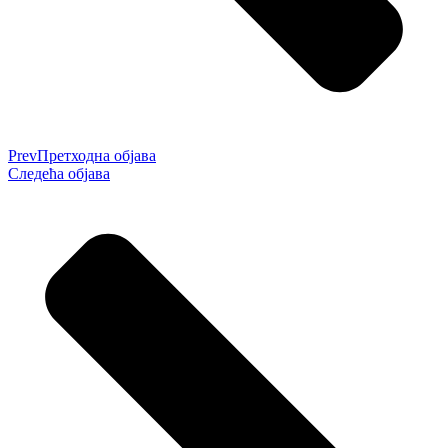
Prev
Претходна објава
Следећа објава