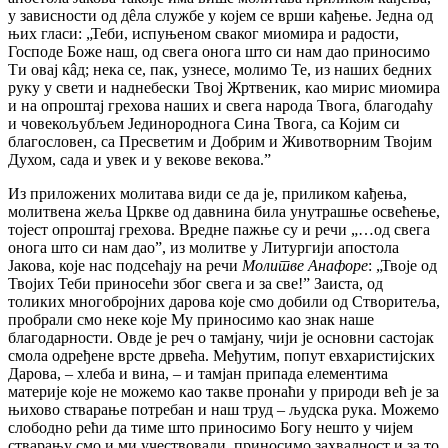
у зависности од дêла службе у којем се врши кађење. Једна од
њих гласи: „Теби, испуњеном сваког миомира и радости,
Господе Боже наш, од свега онога што си нам дао приносимо
Ти овај кâд; нека се, пак, узнесе, молимо Те, из наших бедних
руку у свети и наднебески Твој Жртвеник, као мирис миомира
и на опроштај грехова наших и свега народа Твога, благодаћу
и човекољубљем Јединороднога Сина Твога, са Којим си
благословен, са Пресветим и Добрим и Животворним Твојим
Духом, сада и увек и у векове векова.ˮ
Из приложених молитава види се да је, приликом кађења,
молитвена жеља Цркве од давнина била унутрашње освећење,
тојест опроштај грехова. Вредне пажње су и речи „…од свега
онога што си нам даоˮ, из молитве у Литургији апостола
Јакова, које нас подсећају на речи
Молитве Анафоре
: „Твоје од
Твојих Теби приносећи због свега и за све!ˮ Заиста, од
толиких многобројних дарова које смо добили од Створитеља,
пробрали смо неке које Му приносимо као знак наше
благодарности. Овде је реч о тамјану, чији је основни састојак
смола одређене врсте дрвећа. Међутим, попут евхаристијских
Дарова, – хлеба и вина, – и тамјан припада елементима
материје које не можемо као такве пронаћи у природи већ је за
њихово стварање потребан и наш труд – људска рука. Можемо
слободно рећи да тиме што приносимо Богу нешто у чијем
стварању смо и ми учествовали, приносимо захвалност и за то