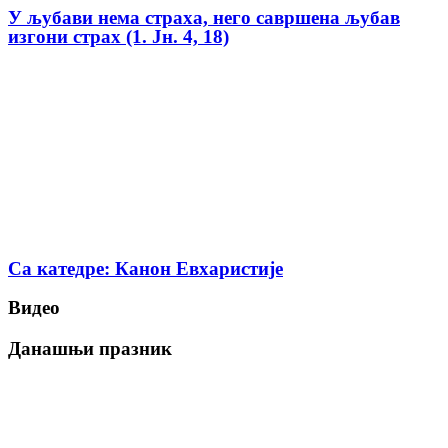
У љубави нема страха, него савршена љубав
изгони страх (1. Јн. 4, 18)
Са катедре: Канон Евхаристије
Видео
Данашњи празник