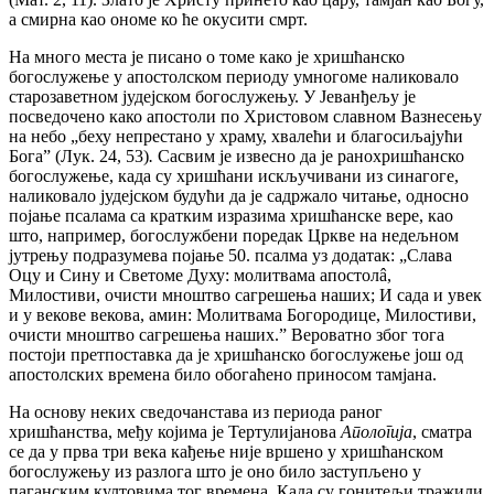
а смирна као ономе ко ће окусити смрт.
На много места је писано о томе како је хришћанско
богослужење у апостолском периоду умногоме наликовало
старозаветном јудејском богослужењу. У Јеванђељу је
посведочено како апостоли по Христовом славном Вазнесењу
на небо „беху непрестано у храму, хвалећи и благосиљајући
Богаˮ (Лук. 24, 53)
.
Сасвим је извесно да је ранохришћанско
богослужење, када су хришћани искључивани из синагоге,
наликовало јудејском будући да је садржало читање, односно
појање псалама са кратким изразима хришћанске вере, као
што, например, богослужбени поредак Цркве на недељном
јутрењу подразумева појање 50. псалма уз додатак: „Слава
Оцу и Сину и Светоме Духу: молитвама апостолâ,
Милостиви, очисти мноштво сагрешења наших; И сада и увек
и у векове векова, амин: Молитвама Богородице, Милостиви,
очисти мноштво сагрешења наших.ˮ Вероватно због тога
постоји претпоставка да је хришћанско богослужење још од
апостолских времена било обогаћено приносом тамјана.
На основу неких сведочанстава из периода раног
хришћанства, међу којима je Тертулијановa
Aпологијa
, сматра
се да у прва три века кађење није вршено у хришћанском
богослужењу из разлога што је оно било заступљено у
паганским култовима тог времена. Када су гонитељи тражили