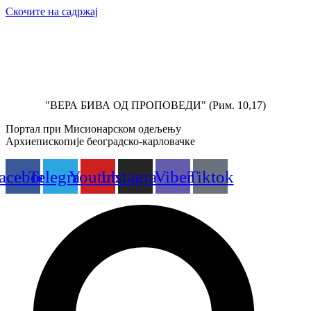
Скочите на садржај
"ВЕРА БИВА ОД ПРОПОВЕДИ" (Рим. 10,17)
Портал при Мисионарском одељењу
Архиепископије београдско-карловачке
acebook
Telegram
Youtube
Instagram
Viber
Tiktok