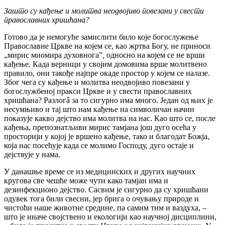
Зашто су кађење и молитва неодвојиво повезани у свести
православних хришћана?
Готово да је немогуће замислити било које богослужење
Православне Цркве на којем се, као жртва Богу, не приноси
„мирис миомира духовногаˮ
,
односно на којем се не врши
кађење. Када верници у својим домовима врше молитвено
правило, они такође најпре окаде простор у којем се налазе.
Због чега су кађење и молитва неодвојиво повезани у
богослужбеној пракси Цркве и у свести православних
хришћана? Разлогâ за то сигурно има много. Један од њих је
несумњиво и тај што нам кађење на символичан начин
показује какво дејство има молитва на нас. Као што се, после
кађења, препознатљиви мирис тамјана још дуго осећа у
просторији у којој је вршено кађење, тако и благодат Божја,
која нас посећује када се молимо Господу, дуго остаје и
дејствује у нама.
У данашње време се из медицинских и других научних
кругова све чешће може чути како тамјан има и
дезинфекционо дејство. Сасвим је сигурно да су хришћани
одувек тога били свесни, јер брига о очувању природе и
чистоћи наше животне средине, па самим тим и ваздуха, –
што је иначе својствено и екологији као научној дисциплини,