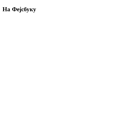
На Фејсбуку