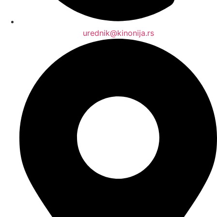
urednik@kinonija.rs