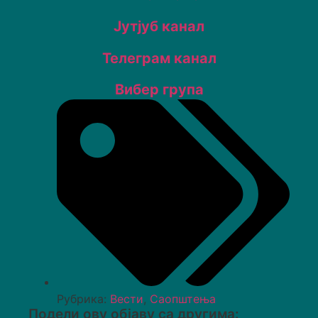
Јутјуб канал
Телеграм канал
Вибер група
Рубрика:
Вести
,
Саопштења
Подели ову објаву са другима: