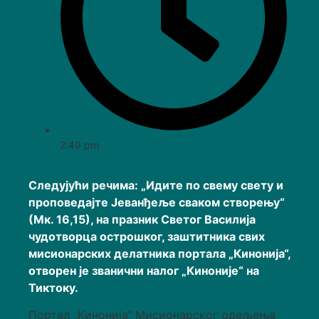
2:49 pm
Следујући речима: „Идите по свему свету и
проповедајте Јеванђеље сваком створењу“
(Мк. 16,15), на празник Светог Василија
чудотворца острошког, заштитника свих
мисионарских делатника портала „Кинонија“,
отворен је званични налог „Киноније“ на
Тиктоку.
Портал „Кинонија“ Мисионарског одељења