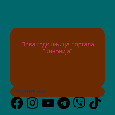
Прва годишњица портала
"Кинонија"
ПРАТИТЕ НАС