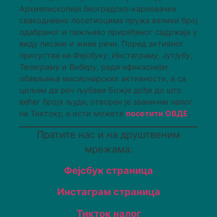
Архиепископије београдско-карловачке
свакодневно посетиоцима пружа велики број
одабраног и пажљиво приређеног садржаја у
виду писане и живе речи. Поред активног
присуства на
Фејсбуку
,
Инстаграму
,
Јутјубу
,
Телеграму
и
Виберу
, ради ефикаснијег
обављања мисионарских активности, а са
циљем да реч љубави Божје дође до што
већег броја људи, отворен је званични налог
на Тиктоку, а исти можете
посетити ОВДЕ
.
Пратите нас и на друштвеним
мрежама:
Фејсбук страница
Инстаграм страница
Тикток налог