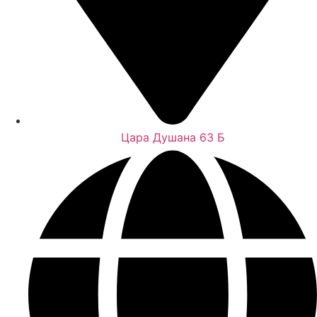
Цара Душана 63 Б