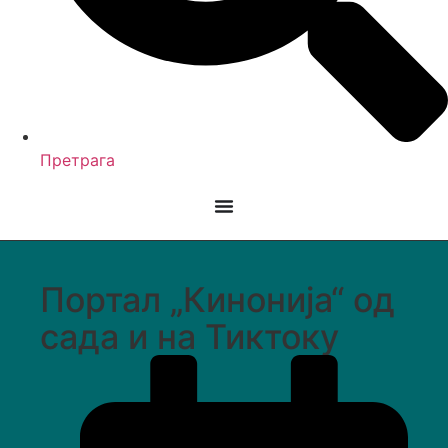
Претрага
Портал „Кинонија“ од
сада и на Тиктоку