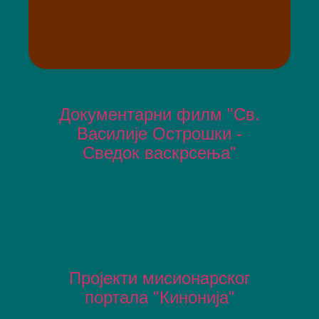
Документарни филм "Св.
Василије Острошки -
Сведок васкрсења"
Пројекти мисионарског
портала "Кинонија"