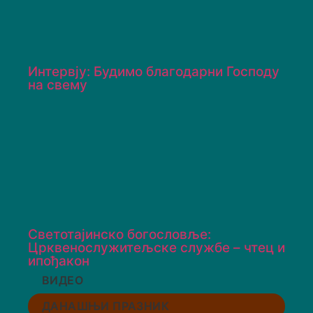
Интервју: Будимо благодарни Господу
на свему
Светотајинско богословље:
Црквенослужитељске службе – чтец и
ипођакон
ВИДЕО
ДАНАШЊИ ПРАЗНИК