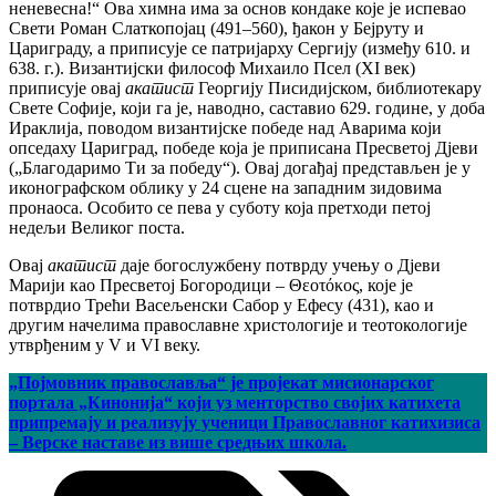
неневесна!“ Ова химна има за основ кондаке које је испевао
Свети Роман Слаткопојац (491–560), ђакон у Бејруту и
Цариграду, а приписује се патријарху Сергију (између 610. и
638. г.). Византијски философ Михаило Псел (XI век)
приписује овај
акатист
Георгију Писидијском, библиотекару
Свете Софије, који га је, наводно, саставио 629. године, у доба
Ираклија, поводом византијске победе над Аварима који
опседаху Цариград, победе која је приписана Пресветој Дјеви
(„Благодаримо Ти за победу“). Овај догађај представљен је у
иконографском облику у 24 сцене на западним зидовима
пронаоса. Особито се пева у суботу која претходи петој
недељи Великог поста.
Овај
акатист
даје богослужбену потврду учењу о Дјеви
Марији као Пресветој Богородици – Θεοτόκος, које је
потврдио Трећи Васељенски Сабор у Ефесу (431), као и
другим начелима православне христологије и теотокологије
утврђеним у V и VI веку.
„Појмовник православља“ је пројекат мисионарског
портала „Кинонија“ који уз менторство својих катихета
припремају и реализују ученици Православног катихизиса
– Верске наставе из више средњих школа.