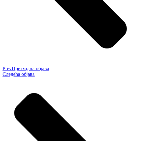
Prev
Претходна објава
Следећа објава