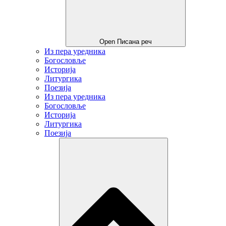
Open Писана реч
Из пера уредника
Богословље
Историја
Литургика
Поезија
Из пера уредника
Богословље
Историја
Литургика
Поезија