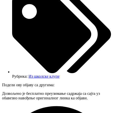
Рубрика:
Из школске клупе
Подели ову објаву са другима:
Дозвољено је бесплатно преузимање садржаја са сајта уз
обавезно навођење оригиналног линка ка објави.