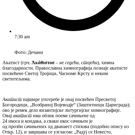
7:30 am
Фото: Дечани
Акатист (грч.
Ἀκάθιστοσ
–
не седећи
,
стојећи
), химна
благодарности. Православна химнографија познаје акатисте
посвећене Светој Тројици, Часноме Крсту и неким
светитељима.
Акатист
најшире употребе је онај посвећен Пресветој
Богородици, „Возбраној Војеводје“ (Заштитници Цариграда);
ово је ремек дело византијске литургијске химнографије.
Овај
акатист
има облик поеме сачињене од
24 икоса и кондака, а сваки икос сачињен је
од прозби сачињених од дванаест стихова (подобно опису из
Откр. 12), и завршава се узгласом: „Радуј се Невесто,