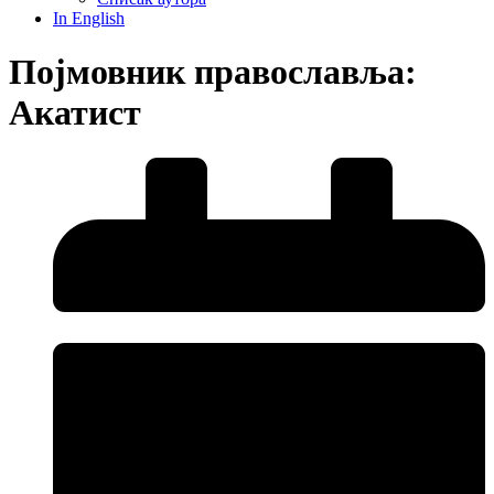
In English
Појмовник православља:
Акатист