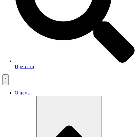
Претрага
О нама