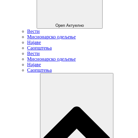
Open Актуелно
Вести
Мисионарско одељење
Најаве
Саопштења
Вести
Мисионарско одељење
Најаве
Саопштења