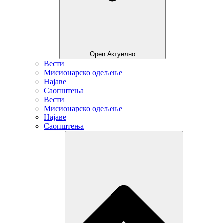
Open Актуелно
Вести
Мисионарско одељење
Најаве
Саопштења
Вести
Мисионарско одељење
Најаве
Саопштења