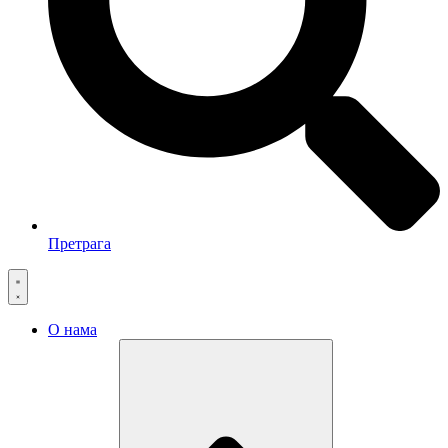
Претрага
О нама