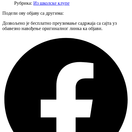
Рубрика:
Из школске клупе
Подели ову објаву са другима:
Дозвољено је бесплатно преузимање садржаја са сајта уз
обавезно навођење оригиналног линка ка објави.