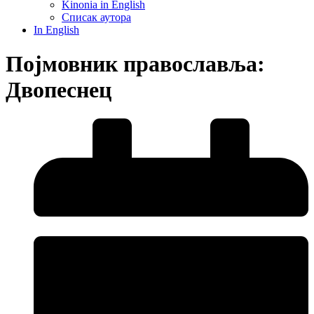
Kinonia in English
Списак аутора
In English
Појмовник православља:
Двопеснец