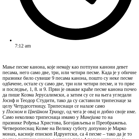
7:12 am
Мање песме канона, које немају као потпуни канони девет
песама, него само две, три, или четири песме. Када је у обичне
празнике било сувише 9 песама канона, пошто су неке песме
одбачене, остале су само две, три или четири песме, и то прве
и последње, 1, 8. и 9. Први је овакве краће песме канона почео
да пише Козма Јерусалимски, а затим су се на њега угледали
Јосиф и Теодор Студити, тако да су саставили трипеснаце за
целу Четрдесетницу. Трипеснаци се налазе само
у
Посном
и
Цветном Триоду
, од чега је овај и добио своје име.
Само неколико трипеснаца имамо у
Минејима
то на
празнике Рођења Христова, Богојављења и Преображења.
Четверопеснац Козме на Велику суботу допунио је Марко
монах, касније епископ Идруитски, са 4 песме – тако да је то