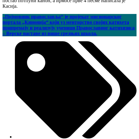
постао потпуни канон, а ирмосе прве 4 песме написала је
Касија.
„Појмовник православља“ је пројекат мисионарског
портала „Кинонија“ који уз менторство својих катихета
припремају и реализују ученици Православног катихизиса
– Верске наставе из више средњих школа.