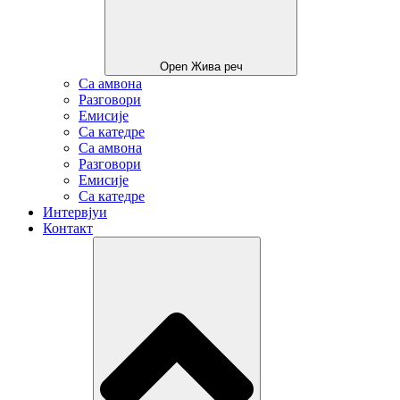
Open Жива реч
Са амвона
Разговори
Емисије
Са катедре
Са амвона
Разговори
Емисије
Са катедре
Интервјуи
Контакт