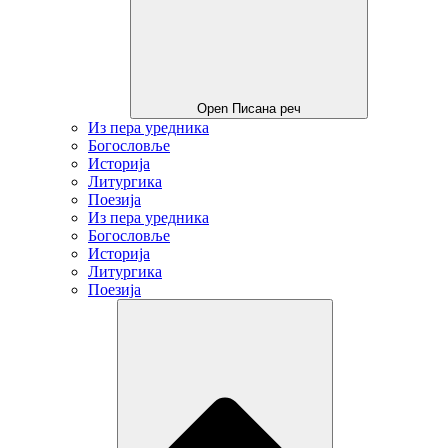
Open Писана реч
Из пера уредника
Богословље
Историја
Литургика
Поезија
Из пера уредника
Богословље
Историја
Литургика
Поезија