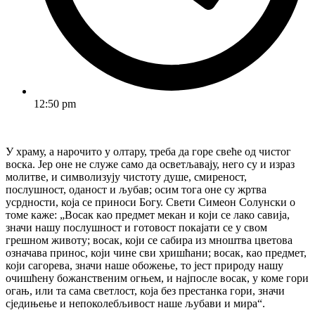
12:50 pm
У храму, а нарочито у олтару, треба да горе свеће од чистог
воска. Јер оне не служе само да осветљавају, него су и израз
молитве, и символизују чистоту душе, смиреност,
послушност, оданост и љубав; осим тога оне су жртва
усрдности, која се приноси Богу. Свети Симеон Солунски о
томе каже: „Восак као предмет мекан и који се лако савија,
значи нашу послушност и готовост покајати се у свом
грешном животу; восак, који се сабира из мноштва цветова
означава принос, који чине сви хришћани; восак, као предмет,
који сагорева, значи наше обожење, то јест природу нашу
очишћену божанственим огњем, и најпосле восак, у коме гори
огањ, или та сама светлост, која без престанка гори, значи
сједињење и непоколебљивост наше љубави и мира“.