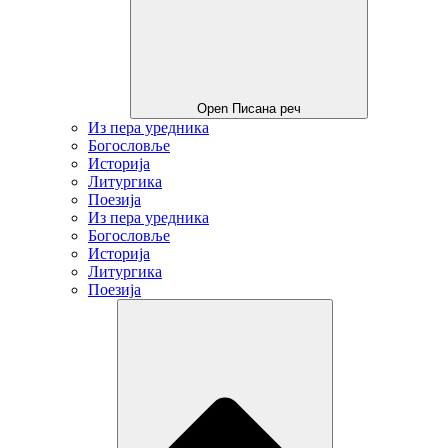
Open Писана реч
Из пера уредника
Богословље
Историја
Литургика
Поезија
Из пера уредника
Богословље
Историја
Литургика
Поезија