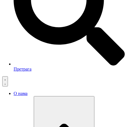
Претрага
О нама