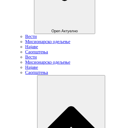
Open Актуелно
Вести
Мисионарско одељење
Најаве
Саопштења
Вести
Мисионарско одељење
Најаве
Саопштења