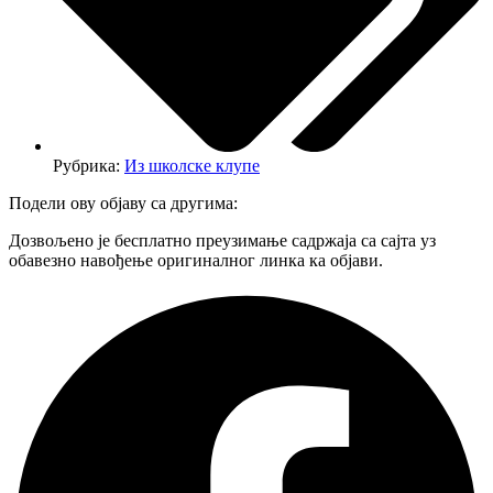
Рубрика:
Из школске клупе
Подели ову објаву са другима:
Дозвољено је бесплатно преузимање садржаја са сајта уз
обавезно навођење оригиналног линка ка објави.