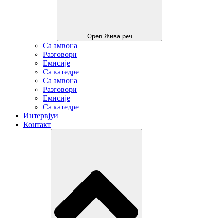
Open Жива реч
Са амвона
Разговори
Емисије
Са катедре
Са амвона
Разговори
Емисије
Са катедре
Интервјуи
Контакт