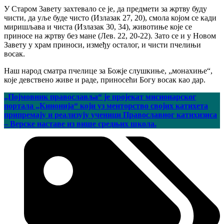
У Старом 3авету захтевало се је, да предмети за жртву буду
чисти, да уље буде чисто (Излазак 27, 20), смола којом се кади
миришљава и чиста (Излазак 30, 34), животиње које се
приносе на жртву без мане (Лев. 22, 20-22). Зато се и у Новом
Завету у храм приноси, између осталог, и чисти пчелињи
восак.
Наш народ сматра пчелице за Божје слушкиње, „монахиње“,
које девствено живе и раде, приносећи Богу восак као дар.
„Појмовник православља“ је пројекат мисионарског
портала „Кинонија“ који уз менторство својих катихета
припремају и реализују ученици Православног катихизиса
– Верске наставе из више средњих школа.