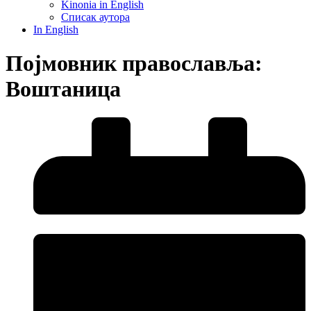
Kinonia in English
Списак аутора
In English
Појмовник православља:
Воштаница