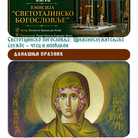
Светотајинско богословље: Црквенослужитељске
службе – чтец и ипођакон
ДАНАШЊИ ПРАЗНИК