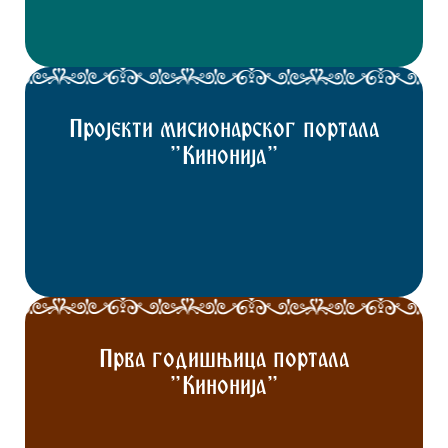
Пројекти мисионарског портала
"Кинонија"
Прва годишњица портала
"Кинонија"