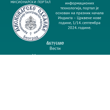
МИСИОНАРСКИ ПОРТАЛ
информационих
технологија, портал је
основан на празник начала
Индикта – Црквене нове
године, 1/14. септембра
2024. године.
Актуелно
Вести
Мисионарско одељење
Најаве
Саопштења
Будимо у контакту
info@kinonija.rs
urednik@kinonija.rs
Цара Душана 63 Б
https://kinonija.rs/