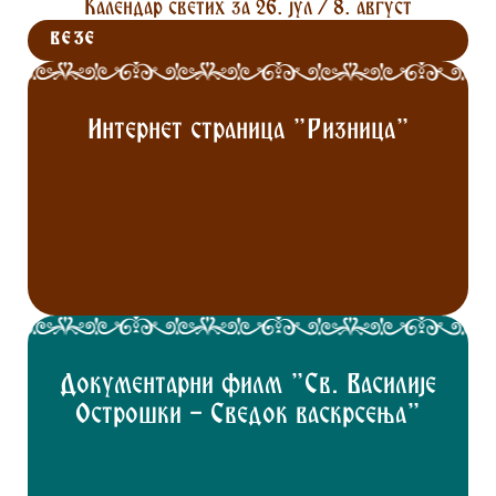
Календар светих за 26. јул / 8. август
ВЕЗЕ
Интернет страница "Ризница"
Документарни филм "Св. Василије
Острошки - Сведок васкрсења"