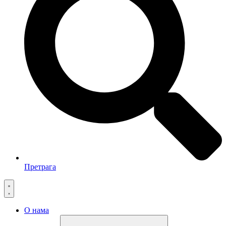
Претрага
О нама