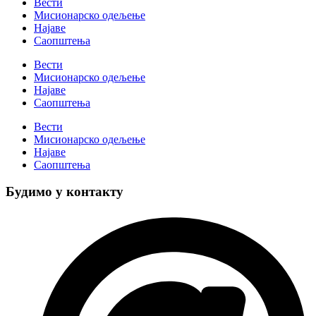
Вести
Мисионарско одељење
Најаве
Саопштења
Вести
Мисионарско одељење
Најаве
Саопштења
Вести
Мисионарско одељење
Најаве
Саопштења
Будимо у контакту