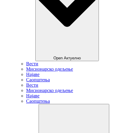
Open Актуелно
Вести
Мисионарско одељење
Најаве
Саопштења
Вести
Мисионарско одељење
Најаве
Саопштења