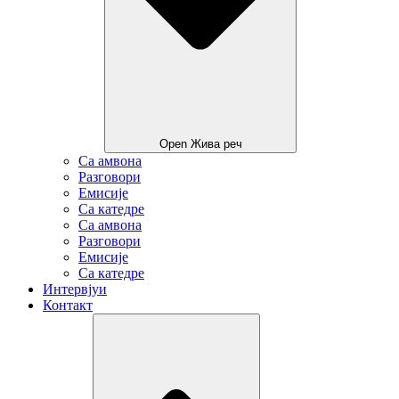
Open Жива реч
Са амвона
Разговори
Емисије
Са катедре
Са амвона
Разговори
Емисије
Са катедре
Интервјуи
Контакт