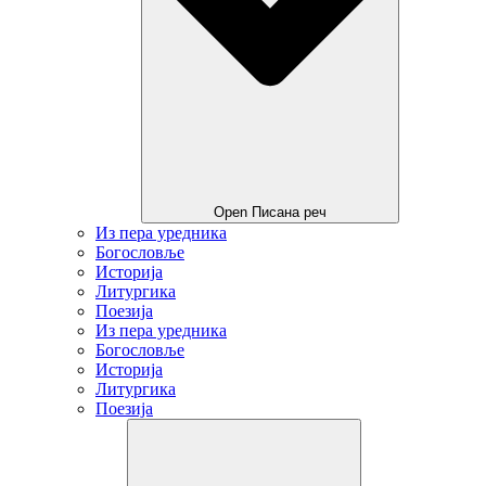
Open Писана реч
Из пера уредника
Богословље
Историја
Литургика
Поезија
Из пера уредника
Богословље
Историја
Литургика
Поезија