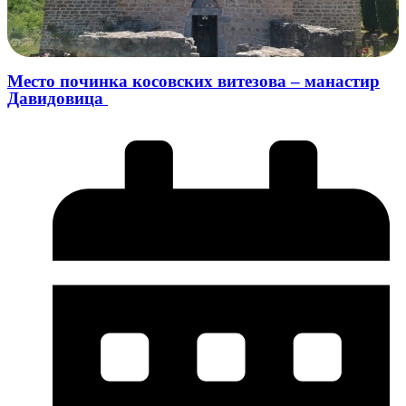
Место починка косовских витезова – манастир
Давидовица