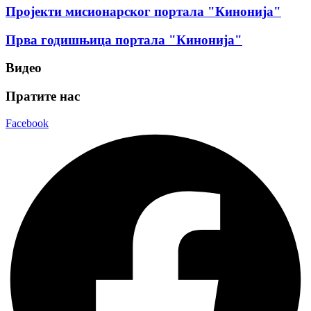
Пројекти мисионарског портала "Кинонија"
Прва годишњица портала "Кинонија"
Видео
Пратите нас
Facebook