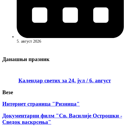
5. август 2026
Данашњи празник
Календар светих за 24. јул / 6. август
Везе
Интернет страница "Ризница"
Документарни филм "Св. Василије Острошки -
Сведок васкрсења"