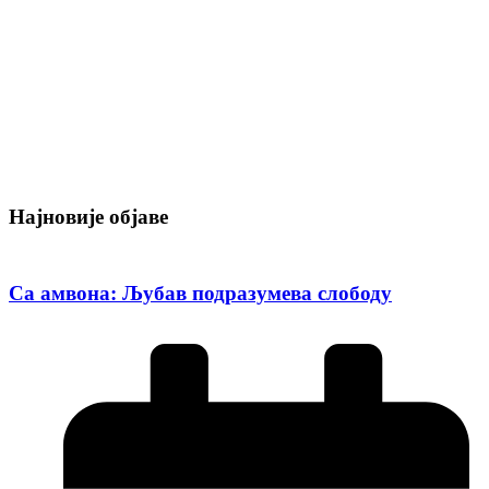
Најновије објаве
Са амвона: Љубав подразумева слободу