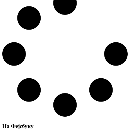
На Фејсбуку