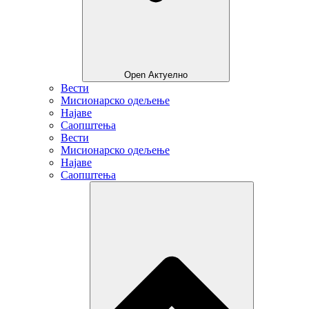
Open Актуелно
Вести
Мисионарско одељење
Најаве
Саопштења
Вести
Мисионарско одељење
Најаве
Саопштења