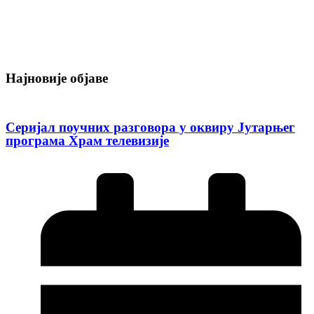
Најновије објаве
Серијал поучних разговора у оквиру Јутарњег
програма Храм телевизије