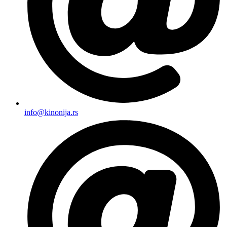
info@kinonija.rs