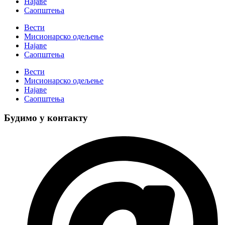
Најаве
Саопштења
Вести
Мисионарско одељење
Најаве
Саопштења
Вести
Мисионарско одељење
Најаве
Саопштења
Будимо у контакту