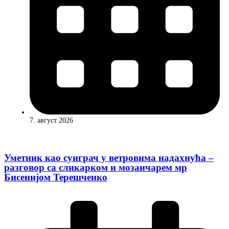
7. август 2026
Уметник као суиграч у ветровима надахнућа –
разговор са сликарком и мозаичарем мр
Бисенијом Терешченко