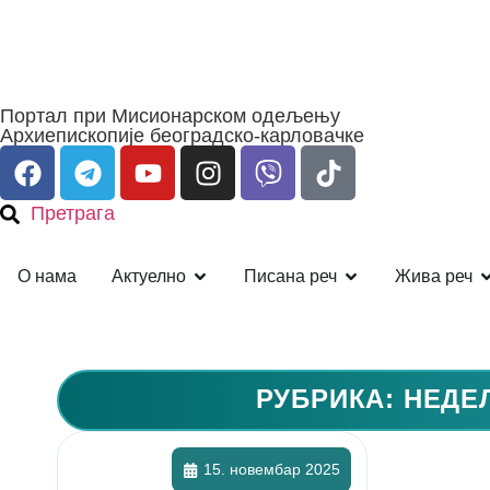
Портал при Мисионарском одељењу
Архиепископије београдско-карловачке
Претрага
О нама
Актуелно
Писана реч
Жива реч
РУБРИКА: НЕДЕ
15. новембар 2025