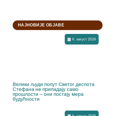
НАЈНОВИЈЕ ОБЈАВЕ
6. август 2026
Велики људи попут Светог деспота
Стефана не припадају само
прошлости – они постају мера
будућности
6. август 2026