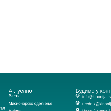
Актуелно
Будимо у конт
Вести
info@kinonija.rs
Мисионарско одељење
urednik@kinonij
тал
Најаве