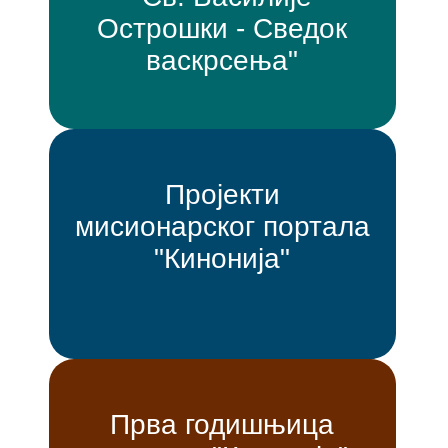
Острошки - Сведок
васкрсења"
Пројекти
мисионарског портала
"Кинонија"
Прва годишњица