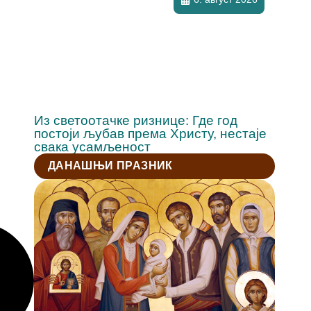
Из светоотачке ризнице: Где год
постоји љубав према Христу, нестаје
свака усамљеност
ДАНАШЊИ ПРАЗНИК