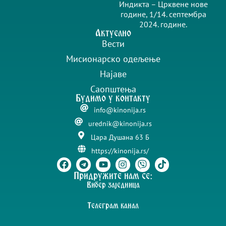
Индикта – Црквене нове
године, 1/14. септембра
2024. године.
Актуелно
Вести
Мисионарско одељење
Најаве
Саопштења
Будимо у контакту
info@kinonija.rs
urednik@kinonija.rs
Цара Душана 63 Б
https://kinonija.rs/
Придружите нам се:
Вибер заједница
Телеграм канал