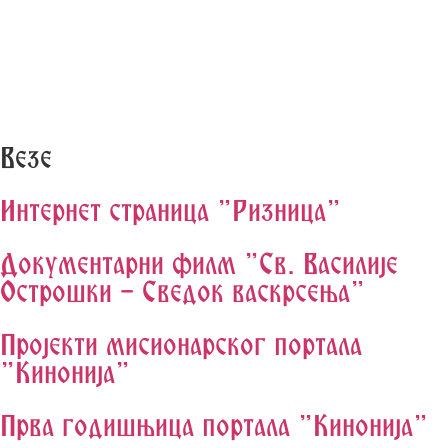
Везе
Интернет страница "Ризница"
Документарни филм "Св. Василије
Острошки - Сведок васкрсења"
Пројекти мисионарског портала
"Кинонија"
Прва годишњица портала "Кинонија"