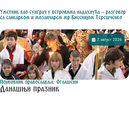
Уметник као суиграч у ветровима надахнућа – разговор
са сликарком и мозаичарем мр Бисенијом Терешченко
7. август 2026
Појмовник православља: Оглашени
Данашњи празник