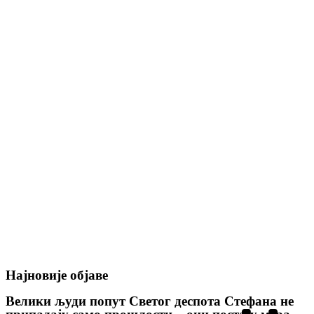
Најновије објаве
Велики људи попут Светог деспота Стефана не