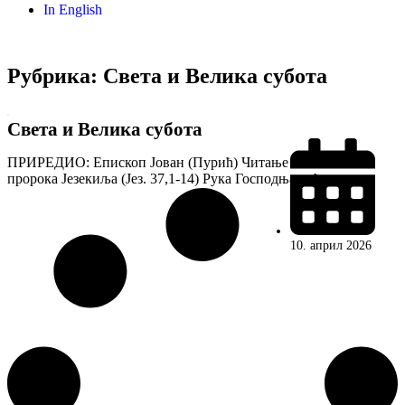
In English
Рубрика: Света и Велика субота
Света и Велика субота
ПРИРЕДИО: Епископ Јован (Пурић) Читање из књиге
пророка Језекиља (Јез. 37,1-14) Рука Господња дође нада...
10. април 2026