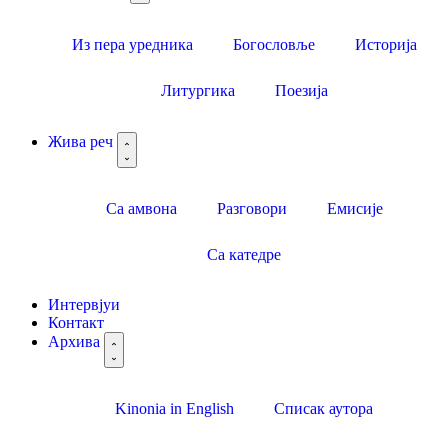
Из пера уредника
Богословље
Историја
Литургика
Поезија
Жива реч
Са амвона
Разговори
Емисије
Са катедре
Интервјуи
Контакт
Архива
Kinonia in English
Списак аутора