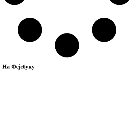
На Фејсбуку