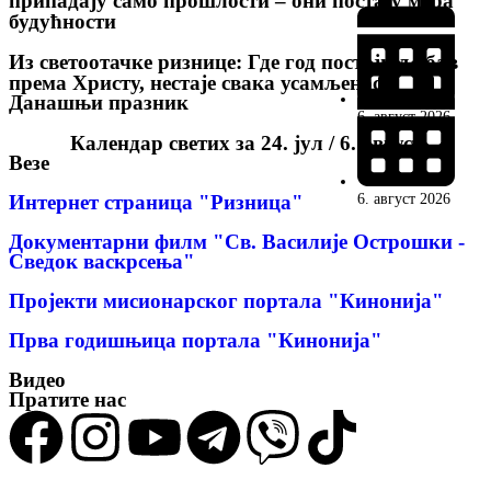
припадају само прошлости – они постају мера
будућности
Из светоотачке ризнице: Где год постоји љубав
према Христу, нестаје свака усамљеност
Данашњи празник
6. август 2026
Календар светих за 24. јул / 6. август
Везе
6. август 2026
Интернет страница "Ризница"
Документарни филм "Св. Василије Острошки -
Сведок васкрсења"
Пројекти мисионарског портала "Кинонија"
Прва годишњица портала "Кинонија"
Видео
Пратите нас