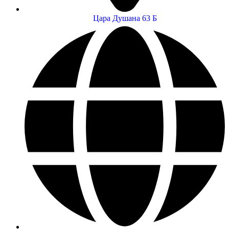
Цара Душана 63 Б