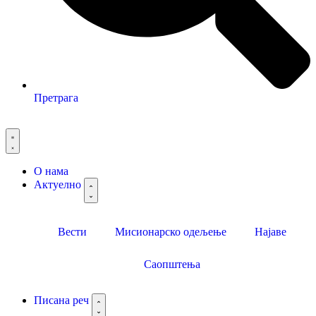
Претрага
О нама
Актуелно
Вести
Мисионарско одељење
Најаве
Саопштења
Писана реч