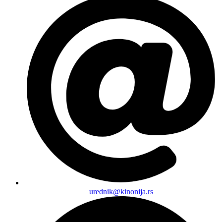
urednik@kinonija.rs