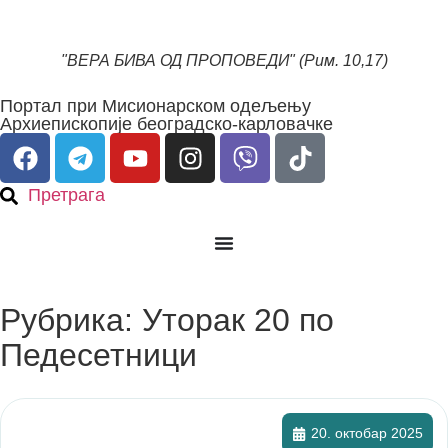
"ВЕРА БИВА ОД ПРОПОВЕДИ" (Рим. 10,17)
Портал при Мисионарском одељењу
Архиепископије београдско-карловачке
Претрага
Рубрика: Уторак 20 по
Педесетници
20. октобар 2025