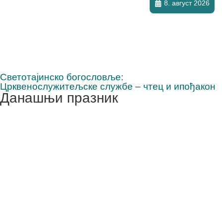
8. август 2026
Светотајинско богословље:
Црквенослужитељске службе – чтец и ипођакон
Данашњи празник