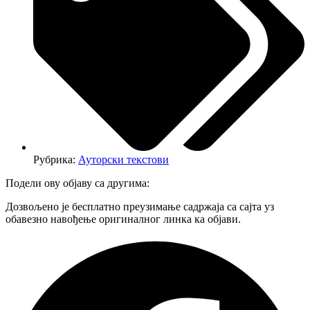
Рубрика:
Ауторски текстови
Подели ову објаву са другима:
Дозвољено је бесплатно преузимање садржаја са сајта уз
обавезно навођење оригиналног линка ка објави.