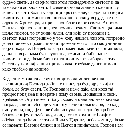
будемо свети, да својим животом посведочимо светост и да
тако живимо као свети. Позвани смо да живимо као што су
живели свети Божји угодници кроз векове, сведочили својим
животом, па и живот свој положили за своју веру, да се не
одрекну Христа ради пролазног блага овога света. Апостол
Павле своје посланице увек почиње речима Светима (којима
шаље писмо), то су живи људи, али који су позвани на
светост. Када погрешимо у том ходу нашега живота, потребно
је да станемо, промислимо и променимо то што смо учинили,
то је покајање. Потребно је да променимо начин свог живота,
да наша вера нама буде суштина, смисао и биће нашега
живота, и онда ћемо бити слични онима из сабора светих.
Свети су нам најлепши пример како требамо да живимо и
како требамо да ходимо.
Када читамо житија светих видимо да многи велики
грешници од Господа добијају шансу да буду другачији и
бољи, да буду свети. То Господа и нама даје, али кроз тај
процес покајања и повратка дому своме. Дошавши к себи,
враћамо се Оцу своме и Богу своме, и онда нас чека велика
награда, али и већ овде у животу велики благослов, јер када
смо у вери, онда је наше биће испуњено радошћу, срећом,
благољепијем и љубављу, а онда се то крунише Божјим
обећањем да ћемо сести са Њим у Царству небеском и да ћемо
се назвати Његови ближњи и Његови пријатељи. Господ нам