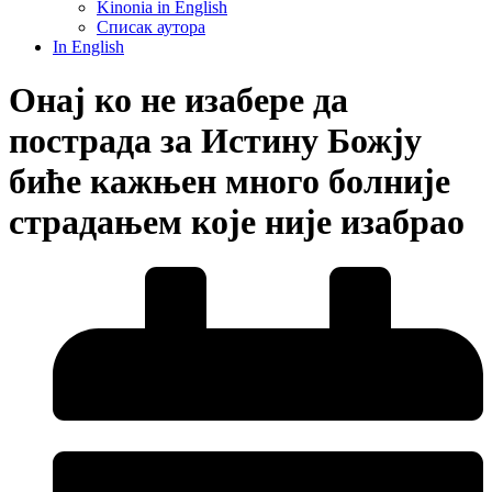
Kinonia in English
Списак аутора
In English
Онај ко не изабере да
пострада за Истину Божју
биће кажњен много болније
страдањем које није изабрао