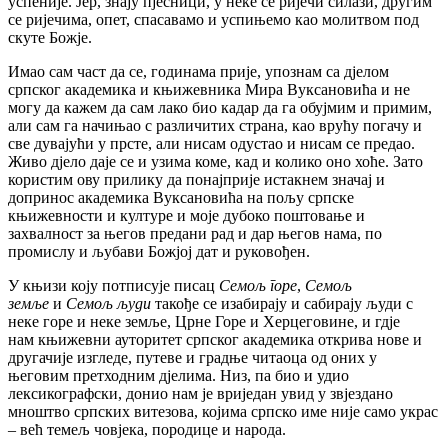
успеније. Јер, знају пјесници, у неке се ријечи силази, другим
се ријечима, опет, спасавамо и успињемо као молитвом под
скуте Божје.
Имао сам част да се, годинама прије, упознам са дјелом
српског академика и књижевника Мира Вуксановића и не
могу да кажем да сам лако био кадар да га обујмим и примим,
али сам га начињао с различитих страна, као врућу погачу и
све дувајући у прсте, али нисам одустао и нисам се предао.
Живо дјело даје се и узима коме, кад и колико оно хоће. Зато
користим ову прилику да понајприје истакнем значај и
допринос академика Вуксановића на пољу српске
књижевности и културе и моје дубоко поштовање и
захвалност за његов предани рад и дар његов нама, по
промислу и љубави Божјој дат и руковођен.
У књизи коју потписује писац
Семољ горе
,
Семољ
земље
и
Семољ људи
такође се изабирају и сабирају људи с
неке горе и неке земље, Црне Горе и Херцеговине, и гдје
нам књижевни ауторитет српског академика открива нове и
другачије изгледе, путеве и градње читаоца од оних у
његовим претходним дјелима. Низ, па био и удио
лексикографски, донио нам је вриједан увид у звјездано
мноштво српских витезова, којима српско име није само украс
– већ темељ човјека, породице и народа.