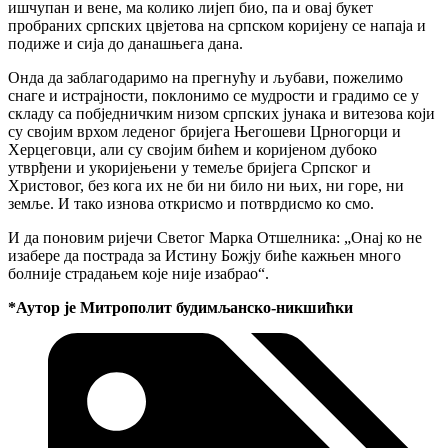
ишчупан и вене, ма колико лијеп био, па и овај букет
пробраних српских цвјетова на српском коријену се напаја и
подиже и сија до данашњега дана.
Онда да заблагодаримо на прегнућу и љубави, пожелимо
снаге и истрајности, поклонимо се мудрости и градимо се у
складу са побједничким низом српских јунака и витезова који
су својим врхом леденог бријега Његошеви Црногорци и
Херцеговци, али су својим бићем и коријеном дубоко
утврђени и укоријењени у темеље бријега Српског и
Христовог, без кога их не би ни било ни њих, ни горе, ни
земље. И тако изнова открисмо и потврдисмо ко смо.
И да поновим ријечи Светог Марка Отшелника: „Онај ко не
изабере да пострада за Истину Божју биће кажњен много
болније страдањем које није изабрао“.
*Аутор је Митрополит будимљанско-никшићки