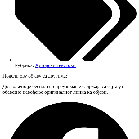
Рубрика:
Ауторски текстови
Подели ову објаву са другима:
Дозвољено је бесплатно преузимање садржаја са сајта уз
обавезно навођење оригиналног линка ка објави.