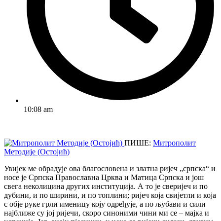
10:08 am
ПИШЕ:
Митрополит
Методије (Остојић)
Увијек ме обрадује ова благословена и златна ријеч „српска“ и
носе је Српска Православна Црква и Матица Српска и још
свега неколицина других институција. А то је сверијеч и по
дубини, и по ширини, и по топлини; ријеч која свијетли и која
с обје руке грли именицу коју одређује, а по љубави и сили
најближе су јој ријечи, скоро синоними чини ми се – мајка и