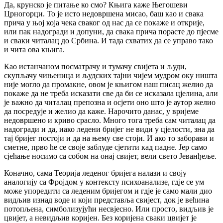
Да, крунско је питање ко смо? Књига каже Његошеви
Црногорци. То је исто недовршена мисао, баш као и свака
прича у њој која чека сваког од нас да се покаже и открије,
или пак надогради и допуни, да свака прича порасте до пјесме
и сваки читалац до Србина. И тада схватих да се управо тако
и чита ова књига.
Као истанчаном посматрачу и тумачу свијета и људи,
скупљачу чињеница и људских тајни чијем мудром оку ништа
није могло да промакне, овом је књигом наш писац желио да
покаже да не треба исказати све да би се исказала цјелина, али
је важно да читалац препозна и осјети оно што је аутор желио
да посредује и желио да каже. Нарочито данас, у вријеме
недовршено и криво срасло. Много тога треба сам читалац да
надогради и да, иако ледени бријег не види у цјелости, зна да
тај бријег постоји и да на њему све стоји. И ако то заборави и
сметне, прво ће се своје заблуде сјетити кад падне. Јер само
сјећање носимо са собом на онај свијет, вели свето Јеванђеље.
Коначно, сама Теорија леденог бријега налази и своју
аналогију са Фројдом у контексту психоанализе, гдје се ум
може упоредити са леденим бријегом и гдје је само мали дио
видљив изнад воде и који представља свијест, док је већина
потопљена, симболизујући несвјесно. Или просто, видљив је
цвијет, а невидљив коријен. Без коријена сваки цвијет је