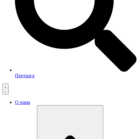
Претрага
О нама