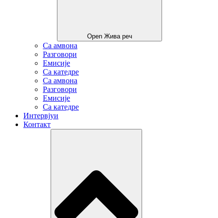
Open Жива реч
Са амвона
Разговори
Емисије
Са катедре
Са амвона
Разговори
Емисије
Са катедре
Интервјуи
Контакт