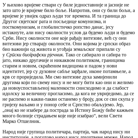
У њихово вријеме ствари су биле једноставније и јасније не
зато што је вријеме било боље. Напротив, они су били бољи, а
вријеме је увијек одраз људи тог времена. И та граница до
Другог свјетског рата и посљедице комунизма, и
посткомунизам, и глобалистичко ропство данас, јесу
истакнуте, али нису околности услов да будемо људи и будемо
Срби. Нису околности оне које рађају витезове, већ су они
витезови јер стварају околности. Они којима је српски образ
био важнији од живота и угођаја земаљског припали су
у
Српски биографски рјечник
. Тако се сабирало и сабира то
јато, никако другачије и никаквом политиком, границима
старим и новим, скраћеним видицима и падом у нови
идентитет, јер су духовне сабље зарђале, иконе потамњеле, а
крв се прориједила. Ми смо витезове духа замијенили
другима који по свему нису и не могу бити као они и желимо
да новоуспостављеној маленкости снисходимо и да слабост
идолску за величину прогласимо, да кога не увриједимо, да се
не распемо и какви-такви останемо у броју, док се сви скупа у
гријеху ваљамо и у понор себе и Српство обаљујемо. Јер,
„онај ко не изабере да пострада за Истину Божју биће кажњен
много болније страдањем које није изабрао“, вели Свети
Марко Отшелник.
Народ није групица политичара, партија, чак народ нису ни
институције, а поготово народ нису друштвене мреже. Народ