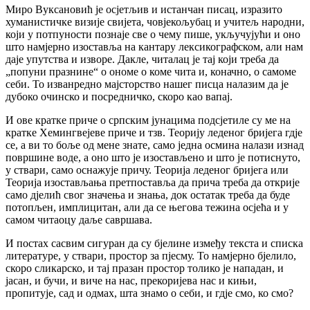
Миро Вуксановић је осјетљив и истанчан писац, изразито
хуманистичке визије свијета, човјекољубац и учитељ народни,
који у потпуности познаје све о чему пише, укључујући и оно
што намjерно изоставља на кантару лексикографском, али нам
даје упутства и изворе. Дакле, читалац је тај који треба да
„попуни празнине“ о ономе о коме чита и, коначно, о самоме
себи. То изванредно мајсторство нашег писца налазим да је
дубоко очинско и посредничко, скоро као вапај.
И ове кратке приче о српским јунацима подсјетиле су ме на
кратке Хемингвејеве приче и тзв. Теорију леденог бријега гдје
се, а ви то боље од мене знате, само једна осмина налази изнад
површине воде, а оно што је изостављено и што је потиснуто,
у ствари, само оснажује причу. Теорија леденог бријега или
Теорија изостављања претпоставља да прича треба да открије
само дјелић свог значења и знања, док остатак треба да буде
потопљен, имплицитан, али да се његова тежина осјећа и у
самом читаоцу даље савршава.
И постах сасвим сигуран да су бјелине између текста и списка
литературе, у ствари, простор за пјесму. То намјерно бјелило,
скоро сликарско, и тај празан простор толико је нападан, и
јасан, и бучи, и виче на нас, прекоријева нас и кињи,
пропитује, сад и одмах, шта знамо о себи, и гдје смо, ко смо?