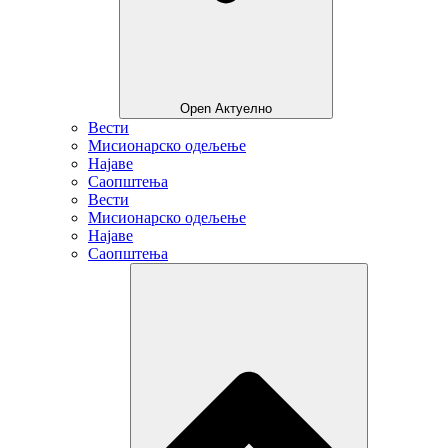
Open Актуелно
Вести
Мисионарско одељење
Најаве
Саопштења
Вести
Мисионарско одељење
Најаве
Саопштења