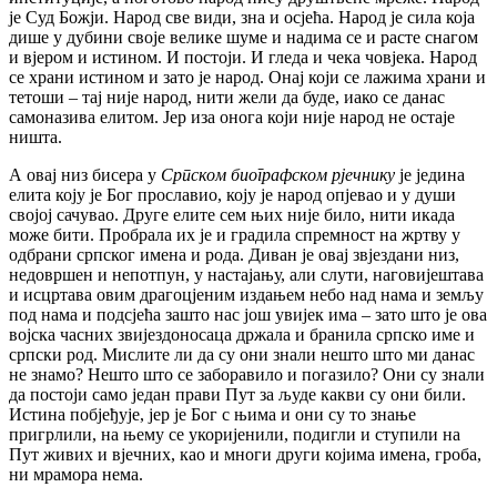
је Суд Божји. Народ све види, зна и осјећа. Народ је сила која
дише у дубини своје велике шуме и надима се и расте снагом
и вјером и истином. И постоји. И гледа и чека човјека. Народ
се храни истином и зато је народ. Онај који се лажима храни и
тетоши – тај није народ, нити жели да буде, иако се данас
самоназива елитом. Јер иза онога који није народ не остаје
ништа.
А овај низ бисера у
Српском биографском рјечнику
је једина
елита коју је Бог прославио, коју је народ опјевао и у души
својој сачувао. Друге елите сем њих није било, нити икада
може бити. Пробрала их је и градила спремност на жртву у
одбрани српског имена и рода. Диван је овај звјездани низ,
недовршен и непотпун, у настајању, али слути, наговијештава
и исцртава овим драгоцјеним издањем небо над нама и земљу
под нама и подсјећа зашто нас још увијек има – зато што је ова
војска часних звијездоносаца држала и бранила српско име и
српски род. Мислите ли да су они знали нешто што ми данас
не знамо? Нешто што се заборавило и погазило? Они су знали
да постоји само један прави Пут за људе какви су они били.
Истина побјеђује, јер је Бог с њима и они су то знање
пригрлили, на њему се укоријенили, подигли и ступили на
Пут живих и вјечних, као и многи други којима имена, гроба,
ни мрамора нема.