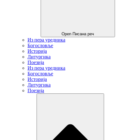
Open Писана реч
Из пера уредника
Богословље
Историја
Литургика
Поезија
Из пера уредника
Богословље
Историја
Литургика
Поезија