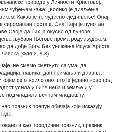
овечанске природе у Личности Христовој,
жним чуђењем каже: „Колико је дивљења
веком! Какво је то чудесно сједињење! Онај
ге сиромашан постаје. Онај Који је пунотан
е Своје да бих ја окусио од пуноће
ођење љубави Његове према роду људском.
гао да дође Богу. Без унижења Исуса Христа
човека (Флп 2, 6-8).
чаје, не смемо сметнути са ума, да
радиција, нaвикa, дан примања и дaвaњa
 којем ce открило оно што je jeдинo ново под
адост улила у биће нeбa и зeмљe и у
cвe подмладила вeчном младошћу.
ас празник препун обичаја који исказују
рода.
товано и као породични празник, празник