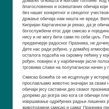
домаћег огњишта и његове топлине. Код н
благословених и освештаних обичаја који
без нашег конкретног и свецелог учество
држање обичаја нам ништа не вреди. Вел
Кипријан Картагински је рекао, да је обич
богослужбени етос даје смисао и поједини
нису и не могу бити сами по себи циљ. По
предвечерје радосног Празника, не дочеку
Дете нас ради рођено, у домаћој атмосфе
осталога подсећа на скромну пећину у кој
рођен, повијен и у најобичније јасле поло
трговима слави на полупагански начин у 
Смисао Божића се не исцрпљује у историјс
прослављамо животно значајан за сваки н
обичаји јесу саставни део сваког празника
допремо до језгра око кога се обичаји пле
извршавање одређених радњи лишених раз
животодавни смисао и самог Празника пр