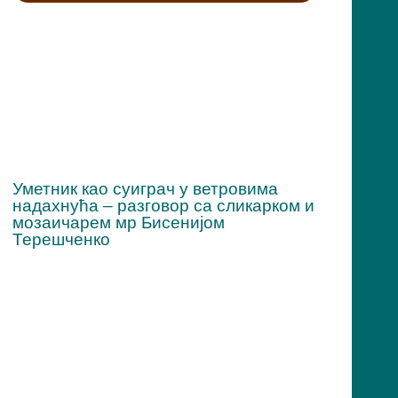
Уметник као суиграч у ветровима
надахнућа – разговор са сликарком и
мозаичарем мр Бисенијом
Терешченко