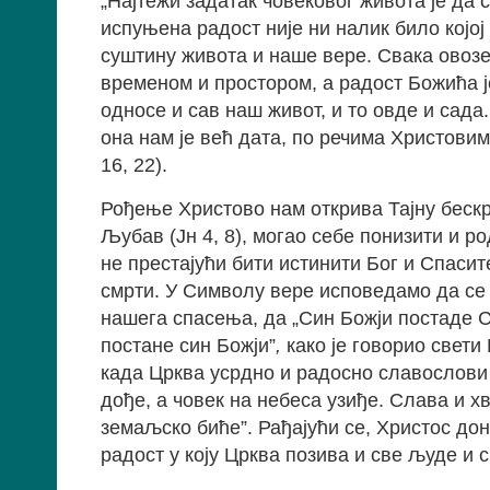
„Најтежи задатак човековог живота је да 
испуњена радост није ни налик било којо
суштину живота и наше вере. Свака овоз
временом и простором, а радост Божића ј
односе и сав наш живот, и то овде и сада.
она нам је већ дата, по речима Христовим:
16, 22).
Рођење Христово нам открива Тајну бескра
Љубав (Јн 4, 8), могао себе понизити и ро
не престајући бити истинити Бог и Спасит
смрти. У Символу вере исповедамо да се
нашега спасења, да „Син Божји постаде Си
постане син Божји”
,
како је говорио свети
када Црква усрдно и радосно славослови 
дође, а човек на небеса узиђе. Слава и х
земаљско биће”. Рађајући се, Христос до
радост у коју Црква позива и све људе и с