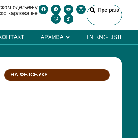
рском одељењу
Претрага
ско-карловачке
КОНТАКТ
АРХИВА
IN ENGLISH
НА ФЕЈСБУКУ