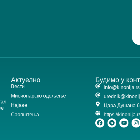
Актуелно
Будимо у конт
Вести
info@kinonija.rs
Мисионарско одељење
urednik@kinonij
тал
Најаве
Цара Душана 6
ве
Саопштења
https://kinonija.r