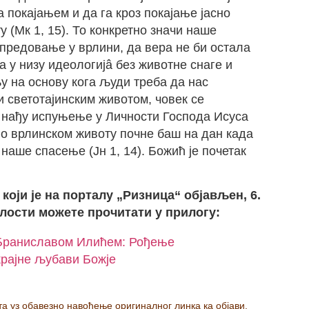
 покајањем и да га кроз покајање јасно
 (Мк 1, 15). То конкретно значи наше
предовање у врлини, да вера не би остала
а у низу идеологијâ без животне снаге и
у на основу кога људи треба да нас
и светотајинским животом, човек се
а нађу испуњење у Личности Господа Исуса
ч о врлинском животу почне баш на дан када
наше спасење (Јн 1, 14). Божић је почетак
 који је на порталу „Ризница“ објављен, 6.
елости можете прочитати у прилогу:
 Браниславом Илићем: Рођење
крајне љубави Божје
а уз обавезно навођење оригиналног линка ка објави.