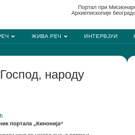
Портал при Мисиона
Архиепископије београд
РЕЧ
ЖИВА РЕЧ
ИНТЕРВЈУИ
Господ, народу
ћ
ник портала „Кинонија“