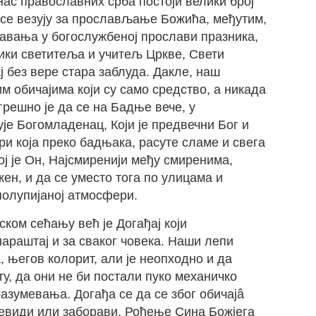
ас православних срба постоји велики број
 се везују за прослављање Божића, међутим,
вавања у богослужбеној прослави празника,
ики светитеља и учитељ Цркве, Свети
ај без вере стара заблуда. Дакле, наш
м обичајима који су само средство, а никада
грешно је да се на Бадње вече, у
је Богомладенац, Који је предвечни Бог и
ри која преко бадњака, расуте сламе и свега
ој је Он, Најсмиренији међу смиренима,
жен, и да се уместо тога по улицама и
полупијаној атмосфери.
ком сећању већ је Догађај који
араштај и за сваког човека. Наши лепи
, његов колорит, али је неопходно и да
ту, да они не би постали пуко механичко
умевања. Догађа се да се због обичајâ
евиди или заборави. Рођење Сина Божјега