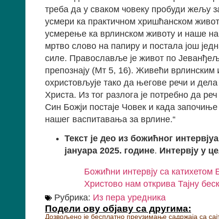
треба да у сваком човеку пробуди жељу за
усмери ка практичном хришћанском животу
усмерење ка врлинском животу и наше на
мртво слово на папиру и постала још једн
силе. Православље је живот по Јеванђељ
препознају (Мт 5, 16). Живећи врлинским 
охристовљује тако да његове речи и дел
Христа. Из тог разлога је потребно да ре
Син Божји постаје Човек и када започиње 
нашег васпитавања за врлине.“
Текст је део из божићног интервјуа
јануара 2025. године
.
Интервју у ц
Божићни интервју са катихетом
Христово нам открива Тајну бес
Рубрика:
Из пера уредника
Подели ову објаву са другима:
Дозвољено је бесплатно преузимање садржаја са сајт