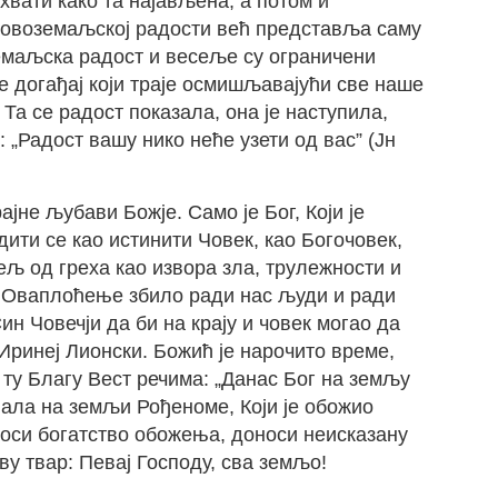
схвати како та најављена, а потом и
ј овоземаљској радости већ представља саму
емаљска радост и весеље су ограничени
е догађај који траје осмишљавајући све наше
 Та се радост показала, она је наступила,
 „Радост вашу нико неће узети од вас” (Јн
јне љубави Божје. Само је Бог, Који је
дити се као истинити Човек, као Богочовек,
ељ од греха као извора зла, трулежности и
 Оваплоћење збило ради нас људи и ради
н Човечји да би на крају и човек могао да
 Иринеј Лионски. Божић је нарочито време,
ту Благу Вест речима: „Данас Бог на земљу
вала на земљи Рођеноме, Који је обожио
носи богатство обожења, доноси неисказану
ву твар: Певај Господу, сва земљо!