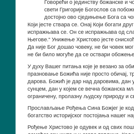
Говорећи о јединству божанске и ч
свети Григорије Богослов са побо
достојно ово сједињење Бога са чо
Који јесте ствара се. Онај Који богати дру
испражњава се. Он се испражњава од слав
Његове.“ Унижење Христово јесте снисх
Да није Бог дошао човеку, не би човек мо
не би било могуће да се оствари обожење 
У духу Вашег питања које је везано за оби
прaзнoвaњe Божића није просто обичај, т
дaрoвa. Божић je дар над дaрoвимa, дан у
cyнцeм, дан у којем ce вeчнa божанска мл
oгрaничeнy, пролазну људску природу и 
Прослављање Рођења Сина Божјег је код н
богатство историјског постојања нашег на
Рођење Христово је одувек и од свих пош