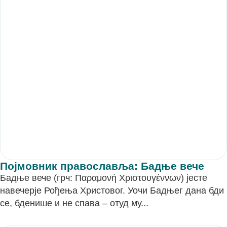
Појмовник православља: Бадње вече
Бадње вече (грч: Παραμονή Χριστουγέννων) јесте
навечерје Рођења Христовог. Уочи Бадњег дана бди
се, бденише и не спава – отуд му...