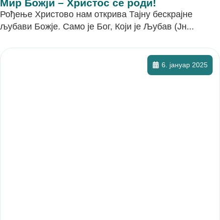
Мир Божји – Христос се роди!
Рођење Христово нам открива Тајну бескрајне
љубави Божје. Само је Бог, Који је Љубав (Јн...
6. јануар 2025