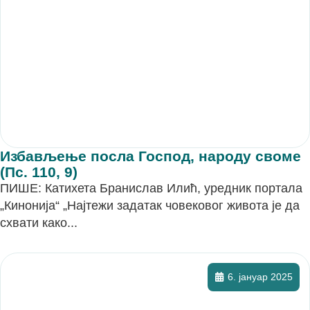
Избављење посла Господ, народу своме
(Пс. 110, 9)
ПИШЕ: Катихета Бранислав Илић, уредник портала
„Кинонија“ „Најтежи задатак човековог живота је да
схвати како...
6. јануар 2025