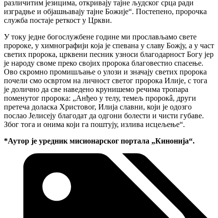
различитим језицима, откривају тајне људског срца ради
изградње и објашњавају тајне Божије“. Постепено, пророчка
служба постаје реткост у Цркви.
У току једне богослужбене године ми прослављамо свете
пророке, у химнографији која је спевана у славу Божју, а у част
светих пророка, црквени песник узноси благодарност Богу јер
је народу своме преко својих пророка благовестио спасење.
Ово скромно промишљање о улози и значају светих пророка
почели смо освртом на личност светог пророка Илије, с тога
је долично да све наведено крунишемо речима тропара
поменутог пророка: „Анђео у телу, темељ пророкâ, други
претеча доласка Христовог, Илија славни, који је одозго
послао Јелисеју благодат да одгони болести и чисти губаве.
Због тога и онима који га поштују, излива исцељење“.
*Аутор је уредник мисионарског портала „Кинонија“.