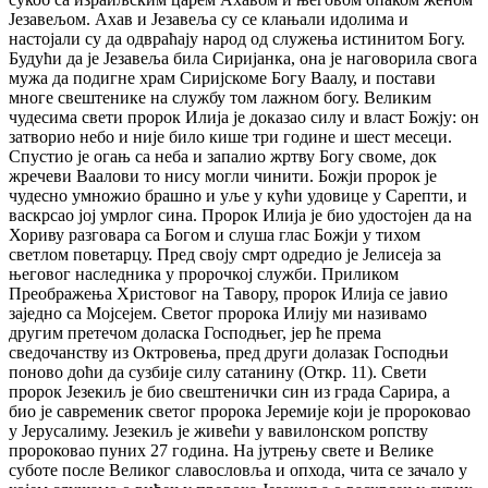
Језавељом. Ахав и Језавеља су се клањали идолима и
настојали су да одвраћају народ од служења истинитом Богу.
Будући да је Језавеља била Сиријанка, она је наговорила свога
мужа да подигне храм Сиријскоме Богу Ваалу, и постави
многе свештенике на службу том лажном богу. Великим
чудесима свети пророк Илија је доказао силу и власт Божју: он
затворио небо и није било кише три године и шест месеци.
Спустио је огањ са неба и запалио жртву Богу своме, док
жречеви Ваалови то нису могли чинити. Божји пророк је
чудесно умножио брашно и уље у кући удовице у Сарепти, и
васкрсао јој умрлог сина. Пророк Илија је био удостојен да на
Хориву разговара са Богом и слуша глас Божји у тихом
светлом поветарцу. Пред своју смрт одредио је Јелисеја за
његовог наследника у пророчкој служби. Приликом
Преображења Христовог на Тавору, пророк Илија се јавио
заједно са Мојсејем. Светог пророка Илију ми називамо
другим претечом доласка Господњег, јер ће према
сведочанству из Октровења, пред други долазак Господњи
поново доћи да сузбије силу сатанину (Откр. 11). Свети
пророк Језекиљ је био свештенички син из града Сарира, а
био је савременик светог пророка Јеремије који је пророковао
у Јерусалиму. Језекиљ је живећи у вавилонском ропству
пророковао пуних 27 година. На јутрењу свете и Велике
суботе после Великог славословља и опхода, чита се зачало у