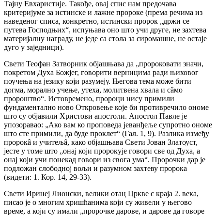
Тајну Евхаристије. Такође, овај спис нам предочава
критеријуме за истинске и лажне пророке (према речима из
наведеног списа, конкретно, истински пророк „држи се
путева Господњих“, испуњава оно што учи друге, не захтева
материјалну награду, не једе са стола за сиромашне, не остаје
дуго у заједници).
Свети Теофан Затворник објашњава да „пророковати значи,
покретом Духа Божјег, говорити верницима ради њиховог
поучења на језику који разумеју. Његова тема може бити
догма, морално учење, утеха, молитвена хвала и сâмо
пророштво“. Истовремено, пророци нису примили
фундаментално ново Откровење које би противречило ономе
што су објавили Христови апостоли. Апостол Павле је
упозоравао: „Ако вам ко проповеда јеванђеље супротно ономе
што сте примили, да буде проклет“ (Гал. 1, 9). Разлика између
пророкâ и учитељâ, како објашњава Свети Јован Златоуст,
јесте у томе што „онај који пророкује говори све од Духа, а
онај који учи понекад говори из свога ума“. Пророчки дар је
подложан слободној вољи и разумном захтеву пророка
(видети: 1. Кор. 14, 29-33).
Свети Иринеј Лионски, велики отац Цркве с краја 2. века,
писао је о многим хришћанима који су живели у његово
време, а који су имали „пророчке дарове, и дарове да говоре