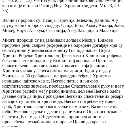
4; Јер. 8, 21-22). Често су их прогонили њихови саплеменици,
као што је истакао Господ Исус Христос (видети: Мт. 23, 29-
35).
Велики пророци су: Исаија, Јеремија, Језекиљ, Данило. А у
групу малих пророка спадају: Осија, Јоил, Амос, Авдија, Јона,
Михеј, Наум, Авакум, Софонија, Агеј, Захарија и Малахија.
Многи пророци су најављивали долазак Месије. Њихове
пророчке речи садрже референце на одређене догађаје који су
се испунили у земаљском животу Господа нашег Исуса
Христа: Рођење Христово од Дјеве, место Христовог рођења,
бекство свете породице у Египат, појављивање Претече,
Спаситељево јавно деловање и знамења која је чинио,
Христов улазак у Јерусалим на магарици, Јудину издају
Учитеља за 30 сребрњака, неправедно суђење Христу и
изрицање најтеже казне, Његове патње и њихово
искупитељско значење, пробадање Спаситељевих руку и ногу,
Христово распеће међу разбојницима, дељење Његове одеће,
давање оцта да пије, пробадање Његових спаситељних ребара
из којих су потекли крв и вода, Његово погребење у нови
гроб, Христово славно васкрсење из мртвих, Вазнесење на
небо, Његово седење с десне стране Бога и Оца, ниспослање
Светога Духа у дан Педесетнице, проповед апостолâ
просвећење незнабожаца и ширење Цркве до крајева
васељене.