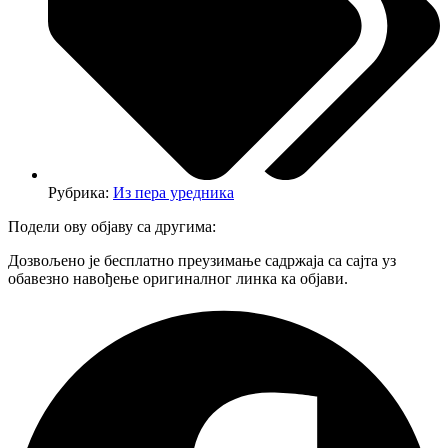
Рубрика:
Из пера уредника
Подели ову објаву са другима:
Дозвољено је бесплатно преузимање садржаја са сајта уз
обавезно навођење оригиналног линка ка објави.