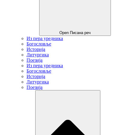
Open Писана реч
Из пера уредника
Богословље
Историја
Литургика
Поезија
Из пера уредника
Богословље
Историја
Литургика
Поезија