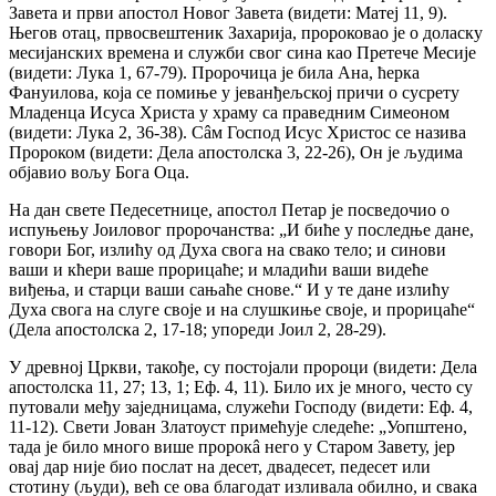
Завета и први апостол Новог Завета (видети: Матеј 11, 9).
Његов отац, првосвештеник Захарија, пророковао је о доласку
месијанских времена и служби свог сина као Претече Месије
(видети: Лука 1, 67-79). Пророчица је била Ана, ћерка
Фануилова, која се помиње у јеванђељској причи о сусрету
Младенца Исуса Христа у храму са праведним Симеоном
(видети: Лука 2, 36-38). Сâм Господ Исус Христос се назива
Пророком (видети: Дела апостолска 3, 22-26), Он је људима
објавио вољу Бога Оца.
На дан свете Педесетнице, апостол Петар је посведочио о
испуњењу Јоиловог пророчанства: „И биће у последње дане,
говори Бог, излићу од Духа свога на свако тело; и синови
ваши и кћери ваше прорицаће; и младићи ваши видеће
виђења, и старци ваши сањаће снове.“ И у те дане излићу
Духа свога на слуге своје и на слушкиње своје, и прорицаће“
(Дела апостолска 2, 17-18; упореди Јоил 2, 28-29).
У древној Цркви, такође, су постојали пророци (видети: Дела
апостолска 11, 27; 13, 1; Еф. 4, 11). Било их је много, често су
путовали међу заједницама, служећи Господу (видети: Еф. 4,
11-12). Свети Јован Златоуст примећује следеће: „Уопштено,
тада је било много више пророкâ него у Старом Завету, јер
овај дар није био послат на десет, двадесет, педесет или
стотину (људи), већ се ова благодат изливала обилно, и свака