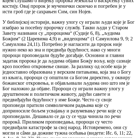
којем слушамо о виђењу пророка Језекиља о васкрсењу сувих
костију. Овај пророк је мученички скончао и погребен је у
исти гроб где је сахрањен Сим, син Нојев.
У библијској историји, важну улогу су играли људи које је Бог
изабрао за посебну пророчку службу. Такви људи у Старом
Завету називани су „пророцима“ (Судије 6, 8), „људима
Божјим“ (2 Царевима 4,9) и „видеоцима“ (1 Самуилова 9, 9; 2
Самуилова 24,11). Потребно је нагласити да пророк није
нужно неко ко зна и предвиђа будућност, иако су многи
пророци проповедали будуће догађаје. Основни и главни
задатак пророка је да људима објави Божју вољу, коју сазнаје
кроз посебно откровење свише. За разлику од особе која је
једноставно образована у верским питањима, која зна о Богу
из књига, пророци су општили са Богом директно, у оквиру
божанског откровења, и објављивали људима оно што им је
Бог наложио да објаве. Пророци су играли важну улогу у
друштвеном и политичком животу, дајући савете и
предвиђајући будућност у име Божје. Често су своје
проповеди пратили символичким радњама које су
доприносиле бољем усвајању и разумевању речи које су
проповедали. Дешавало се да су се чуда чинила по речи
пророкâ. Приликом проповедања, пророци су често
предвиђали катастрофе за свој народ. Истовремено, они су
могли и сâми да доживе тужна осећања (видети: Ис. 6, 11; 22,