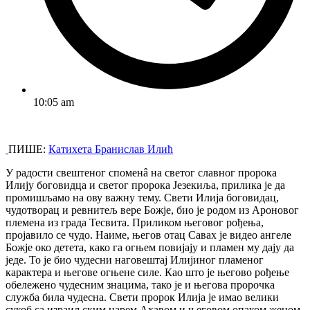
10:05 am
ПИШЕ:
Катихета Бранислав Илић
У радости свештеног споменâ на светог славног пророка
Илију боговидца и светог пророка Језекиља, прилика је да
промишљамо на ову важну тему. Свети Илија боговидац,
чудотворац и ревнитељ вере Божје, био је родом из Ароновог
племена из града Тесвита. Приликом његовог рођења,
пројавило се чудо. Наиме, његов отац Савах је видео ангеле
Божје око детета, како га огњем повијају и пламен му дају да
једе. То је био чудесни наговештај Илијиног пламеног
карактера и његове огњене силе. Као што је његово рођење
обележено чудесним знацима, тако је и његова пророчка
служба била чудесна. Свети пророк Илија је имао велики
сукоб са израиљским царем Ахавом и његовом опаком женом