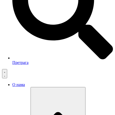
Претрага
О нама