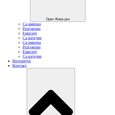
Open Жива реч
Са амвона
Разговори
Емисије
Са катедре
Са амвона
Разговори
Емисије
Са катедре
Интервјуи
Контакт