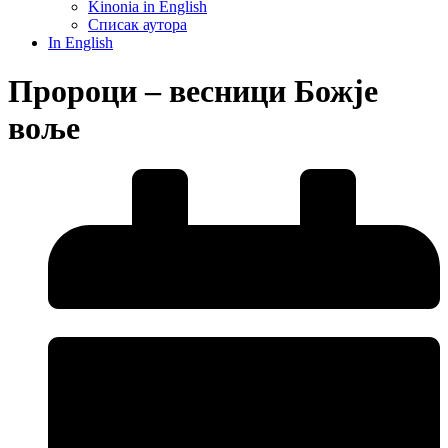
Kinonia in English
Списак аутора
In English
Пророци – весници Божје
воље