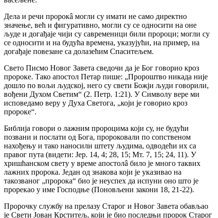
Дела и речи пророкâ могли су имати не само директно
значење, већ и фигуративно, могли су се односити на оне
људе и догађаје чији су савременици били пророци; могли су
се односити и на будућа времена, указујући, на пример, на
догађаје повезане са долазећим Спаситељем.
Свето Писмо Новог Завета сведочи да је Бог говорио кроз
пророке. Тако апостол Петар пише: „Пророштво никада није
дошло по вољи људској, него су свети Божји људи говорили,
вођени Духом Светим“ (2. Петр. 1:21). У Символу вере ми
исповедамо веру у Духа Светога, „који је говорио кроз
пророке“.
Библија говори о лажним пророцима који су, не будући
позвани и послати од Бога, пророковали по сопственом
нахођењу и тако наносили штету људима, одводећи их са
правог пута (видети: Јер. 14, 4; 28, 15; Мт. 7, 15; 24, 11). У
хришћанском свету у време апостолâ било је много таквих
лажних пророка. Један од знакова који је указивао на
такозваног „пророка“ био је неуспех да испуни оно што је
прорекао у име Господње (Поновљени закони 18, 21-22).
Пророчку службу на прелазу Старог и Новог Завета обављао
је Свети Јован Крститељ, који је био последњи пророк Старог