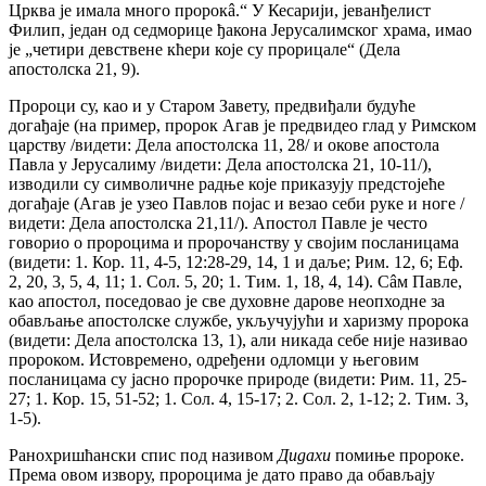
Црква је имала много пророкâ.“ У Кесарији, јеванђелист
Филип, један од седморице ђакона Јерусалимског храма, имао
је „четири девствене кћери које су прорицале“ (Дела
апостолска 21, 9).
Пророци су, као и у Старом Завету, предвиђали будуће
догађаје (на пример, пророк Агав је предвидео глад у Римском
царству /видети: Дела апостолска 11, 28/ и окове апостола
Павла у Јерусалиму /видети: Дела апостолска 21, 10-11/),
изводили су символичне радње које приказују предстојеће
догађаје (Агав је узео Павлов појас и везао себи руке и ноге /
видети: Дела апостолска 21,11/). Апостол Павле је често
говорио о пророцима и пророчанству у својим посланицама
(видети: 1. Кор. 11, 4-5, 12:28-29, 14, 1 и даље; Рим. 12, 6; Еф.
2, 20, 3, 5, 4, 11; 1. Сол. 5, 20; 1. Тим. 1, 18, 4, 14). Сâм Павле,
као апостол, поседовао је све духовне дарове неопходне за
обављање апостолске службе, укључујући и харизму пророка
(видети: Дела апостолска 13, 1), али никада себе није називао
пророком. Истовремено, одређени одломци у његовим
посланицама су јасно пророчке природе (видети: Рим. 11, 25-
27; 1. Кор. 15, 51-52; 1. Сол. 4, 15-17; 2. Сол. 2, 1-12; 2. Тим. 3,
1-5).
Ранохришћански спис под називом
Дидахи
помиње пророке.
Према овом извору, пророцима је дато право да обављају