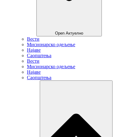
Open Актуелно
Вести
Мисионарско одељење
Најаве
Саопштења
Вести
Мисионарско одељење
Најаве
Саопштења