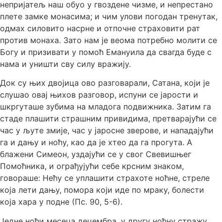
непријатељ наш обуо у гвоздене чизме, и непрестано
плете замке монасима; и чим улови погодан тренутак,
одмах силовито насрне и отпочне страховити рат
против монаха. Зато нам је веома потребно молити се
Богу и призивати у помоћ Емануила да свагда буде с
нама и уништи сву силу вражију.
Док су њих двојица ово разговарали, Сатана, који је
слушао овај њихов разговор, испуни се јарости и
шкргуташе зубима на младога подвижника. Затим га
стаде плашити страшним привидима, претварајући се
час у љуте змије, час у јаросне зверове, и нападајући
га и дању и ноћу, као да је хтео да га прогута. А
блажени Симеон, уздајући се у свог Свевишњег
Помоћника, и ограђујући себе крсним знаком,
говораше: Нећу се уплашити страхоте ноћне, стреле
која лети дању, помора који иде по мраку, болести
која хара у подне (Пс. 90, 5-6).
Једне ноћи месеца децембра, у другу ноћну стражу,