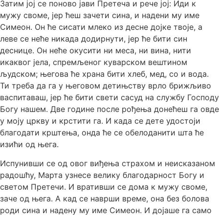
Затим јој се поново јави Претеча и рече јој: Иди к
мужу своме, јер ћеш зачети сина, и надени му име
Симеон. Он ће сисати млеко из десне дојке твоје, а
леве се неће никада додирнути, јер ће бити син
деснице. Он неће окусити ни меса, ни вина, нити
икаквог јела, спремљеног куварском вештином
људском; његова ће храна бити хлеб, мед, со и вода.
Ти треба да га у његовом детињству врло брижљиво
васпитаваш, јер ће бити свети сасуд на службу Господу
Богу нашем. Две године после рођења донећеш га овде
у моју цркву и крстити га. И када се дете удостоји
благодати крштења, онда ће се обелоданити шта ће
изићи од њега.
Испунивши се од овог виђења страхом и неисказаном
радошћу, Марта узнесе велику благодарност Богу и
светом Претечи. И вративши се дома к мужу своме,
заче од њега. А кад се наврши време, она без болова
роди сина и надену му име Симеон. И дојаше га само