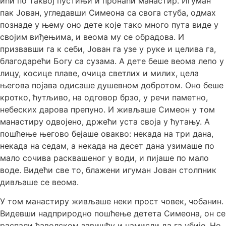
ићи по таквој пустињи и пронаћи манастир. Игуман
пак Јован, угледавши Симеона са свога стуба, одмах
познаде у њему оно дете које тако много пута виде у
својим виђењима, и веома му се обрадова. И
призвавши га к себи, Јован га узе у руке и целива га,
благодарећи Богу са сузама. А дете беше веома лепо у
лицу, косице плаве, очица светлих и милих, цела
његова појава одисаше душевном добротом. Оно беше
кротко, ћутљиво, на одговор брзо, у речи паметно,
небеских дарова препуно. И живљаше Симеон у том
манастиру одвојено, држећи уста своја у ћутању. А
пошћење његово бејаше овакво: некада на три дана,
некада на седам, а некада на десет дана узимаше по
мало сочива расквашеног у води, и пијаше по мало
воде. Видећи све то, блажени игуман Јован столпник
дивљаше се веома.
У том манастиру живљаше неки прост човек, чобанин.
Видевши надприродно пошћење детета Симеона, он се
распали ђаволском завишћу и намисли да га убије. Но