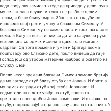
када своју злу замисао хтеде да приведе у дело, рука
му се тог часа осуши, и тешко се разболе целим
телом, и беше близу смрти. Због тога он кајући се
исповеди свој грех игуману и блаженом Симеону. А
безазлени Симеон му не само опрости грех, него се и
помоли Богу за њега, и чим се дотаче сасушене руке
његове она се одмах исцели и цело тело његово
оздрави. Од тога времена игуман и братија веома
поштоваху ово блажено дете, пошто видеше да га је
Господ још од утробе материне изабрао и осветио на
службу Себи.
После неког времена блажени Симеон замоли братију
да му саграде стуб близу стуба аве Јована. И братија
му одмах сагради стуб крај стуба Јовановог. И
седмогодишње дете узиђе на стуб, пошто га
претходно преподобни Јован замонаши. И стајаше на
стубу, подражавајући оца свог аву Јована столпника. У
почетку његовог столпничког стајања њему се јави