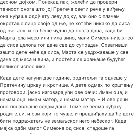
десном дојком. Понекад пак, желећи да провери
тачност онога што јој Претеча свети рече у виђењу,
она нуђаше одојчету леву дојку, али оно с плачем
окреташе лице своје од ње, не хотећи никако да сиса
од ње. Још и то беше чудно да онога дана, када би
Марта јела месо или пила вино, мали Симеон није хтео
да сиса целога тог дана све до сутрадан. Схвативши
зашто дете неће да сиса, Марта се уздржаваше у све
дане од меса и вина, и постећи се храњаше будућег
великог испосника.
Када дете напуни две године, родитељи га однеше у
Претечину цркву и крстише. А дете одмах по крштењу
проговори, јасно изговарајући ове речи: Имам оца, и
немам оца; имам матер, и немам матер. – И ове речи
оно понављаше седам дана. Томе се веома чуђаху
родитељи, и сви који то чуше, и предвиђаху да ће дете
бити подражатељ не земаљског него небеског. Када
мајка одби малог Симеона од сисе, стадоше га