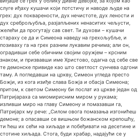
виђаше се грех у облику дивне девојке, за којом као
слуге иђаху кушачи који потстичу и наводе људе на
грех: дух покварености, дух нечистоте, дух лености и
дух среброљубља, разјапљених ненаситих чељусти,
желећи да прогутају сав свет. Ти духови – кушачи
стараху се да и Симеона наведу на грехољубље, и
позиваху га на грех разним лукавим речима; али он,
оградивши себе обичним својим оружјем – крсним
знаком, и призвавши име Христово, одагна од себе све
те демонске привиде као што светлост сунчева одгони
таму. А погледавши на цркву, Симеон угледа престо
Божји, из кога изиђе слава Божја и обасја Симеона;
притом, к светом Симеону би послат из цркве један од
Патријараха са миомирисним миром у рукама;
изливши миро на главу Симеону и помазавши га,
Патријарх му рече: „Силом овога помазања изгонићеш
демоне; а опасавши се вишњом божанском крепошћу,
ти ћеш их сећи на хиљаде и побеђивати на десетине и
стотине хиљада. Стога, буди храбар, надајући се у