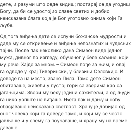
дете, и разуми што овде видиш; постарај се да угодиш
Богу, да би се удостојио славе светих и добио
неисказана блага која је Бог уготовио онима који Га
љубе.
Од тога виђења дете се испуни божанске мудрости и
даде му се откривење и виђење непознатих и чудесних
тајни. После пак неколико дана Симеон виде једног
мужа, дивног по изгледу, обученог у беле хаљине, који
му рече: Хајде за мном. – Симеон пође за њим, и овај
га одведе у крај Тиверински, у близини Селевкије. И
доведе га на место, звано Пила. Тамо дете Симеон
обитаваше, живећи у пустој гори са зверима као са
јагањцима. Звери му беху једини сажитељи, а од људи
га нико уопште не виђаше. Њега пак и дању и ноћу
обасјаваше неисказана светлост. Храну је добијао од
оног човека који га доведе тамо, и који му се често
јављаше и у свему га поучаваше, и храну му на време
даваше.