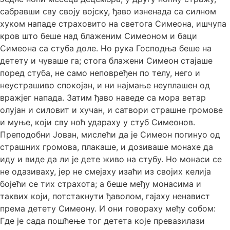
сабравши сву своју војску, ђаво изненада са силном
хуком нападе страховито на светога Симеона, ишчупа
кров што беше над блаженим Симеоном и баци
Симеона са стуба доле. Но рука Господња беше на
детету и чуваше га; стога блажени Симеон стајаше
поред стуба, не само неповређен по телу, него и
неустрашиво спокојан, и ни најмање неуплашен од
вражјег напада. Затим ђаво наведе са мора ветар
олујан и силовит и хучан, и сатвори страшне громове
и муње, који сву ноћ удараху у стуб Симеонов.
Преподобни Јован, мислећи да је Симеон погинуо од
страшних громова, плакаше, и дозиваше монахе да
иду и виде да ли је дете живо на стубу. Но монаси се
не одазиваху, јер не смејаху изаћи из својих келија
бојећи се тих страхота; а беше међу монасима и
таквих који, потстакнути ђаволом, гајаху ненавист
према детету Симеону. И они говораху међу собом:
Где је сада пошћење тог детета које превазилази