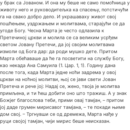
у брак са Јованом. И она му беше не само помоћница у
животу него и руководитељка ка спасењу, потстичући
га на свако добро дело. И украшаваху живот свој
пошћењем, уздржањем и молитвама, старајући се да
угоде Богу. Чесна Марта је често одлазила к
Претечиној цркви и молила се са великим усрђем
светом Јовану Претечи, да јој својим молитвама
измоли од Бога дар: да роди мушко дете. Притом
Марта обећаваше да ће га посветити на службу Богу,
као некада Ана Самуила (1. Цар. 1, 1). Годину дана
после тога, када Марта једне ноћи задрема у овој
цркви на ноћној молитви, њој се јави свети Јован
Претеча и рече јој: Надај се, жено, твоја је молитва
примљена, и ти ћеш добити оно што тражиш. А у знак
Божјег благослова теби, прими овај тамјан, – притом
јој даде грумен мирисавог тамјана, – те покади њиме
дом свој. – Тргнувши се од дремежа, Марта нађе у
руци својој тамјан, чији мирис беше неисказан.