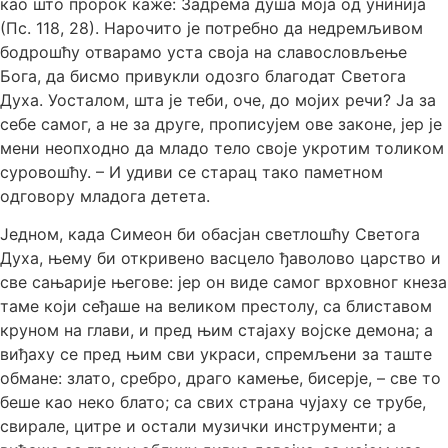
као што пророк каже: Задрема душа моја од унинија
(Пс. 118, 28). Нарочито је потребно да недремљивом
бодрошћу отварамо уста своја на славословљење
Бога, да бисмо привукли одозго благодат Светога
Духа. Уосталом, шта је теби, оче, до мојих речи? Ја за
себе самог, а не за друге, прописујем ове законе, јер је
мени неопходно да младо тело своје укротим толиком
суровошћу. – И удиви се старац тако паметном
одговору младога детета.
Једном, када Симеон би обасјан светлошћу Светога
Духа, њему би откривено васцело ђаволово царство и
све сањарије његове: јер он виде самог врховног кнеза
таме који сеђаше на великом престолу, са блиставом
круном на глави, и пред њим стајаху војске демона; а
виђаху се пред њим сви украси, спремљени за таште
обмане: злато, сребро, драго камење, бисерје, – све то
беше као неко блато; са свих страна чујаху се трубе,
свирале, цитре и остали музички инструменти; а