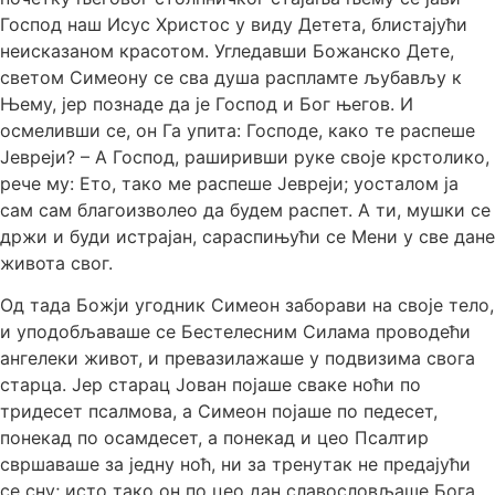
Господ наш Исус Христос у виду Детета, блистајући
неисказаном красотом. Угледавши Божанско Дете,
светом Симеону се сва душа распламте љубављу к
Њему, јер познаде да је Господ и Бог његов. И
осмеливши се, он Га упита: Господе, како те распеше
Јевреји? – А Господ, раширивши руке своје крстолико,
рече му: Ето, тако ме распеше Јевреји; уосталом ја
сам сам благоизволео да будем распет. А ти, мушки се
држи и буди истрајан, сараспињући се Мени у све дане
живота свог.
Од тада Божји угодник Симеон заборави на своје тело,
и уподобљаваше се Бестелесним Силама проводећи
ангелеки живот, и превазилажаше у подвизима свога
старца. Јер старац Јован појаше сваке ноћи по
тридесет псалмова, а Симеон појаше по педесет,
понекад по осамдесет, а понекад и цео Псалтир
свршаваше за једну ноћ, ни за тренутак не предајући
се сну; исто тако он по цео дан славословљаше Бога.