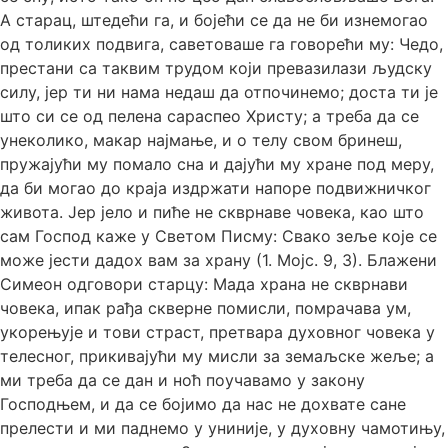
А старац, штедећи га, и бојећи се да не би изнемогао
од толиких подвига, саветоваше га говорећи му: Чедо,
престани са таквим трудом који превазилази људску
силу, јер ти ни нама недаш да отпочинемо; доста ти је
што си се од пелена сараспео Христу; а треба да се
унеколико, макар најмање, и о телу свом бринеш,
пружајући му помало сна и дајући му хране под меру,
да би могао до краја издржати напоре подвижничког
живота. Јер јело и пиће не скврнаве човека, као што
сам Господ каже у Светом Писму: Свако зеље које се
може јести дадох вам за храну (1. Мојс. 9, 3). Блажени
Симеон одговори старцу: Мада храна не скврнави
човека, ипак рађа скверне помисли, помрачава ум,
укорењује и тови страст, претвара духовног човека у
телесног, прикивајући му мисли за земаљске жеље; а
ми треба да се дан и ноћ поучавамо у закону
Господњем, и да се бојимо да нас не дохвате сане
прелести и ми паднемо у униније, у духовну чамотињу,