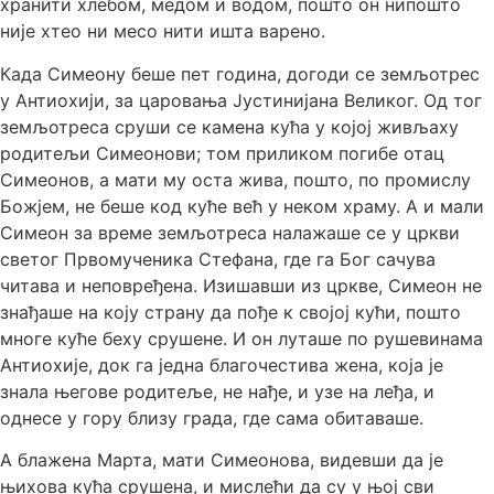
хранити хлебом, медом и водом, пошто он нипошто
није хтео ни месо нити ишта варено.
Када Симеону беше пет година, догоди се земљотрес
у Антиохији, за царовања Јустинијана Великог. Од тог
земљотреса сруши се камена кућа у којој живљаху
родитељи Симеонови; том приликом погибе отац
Симеонов, а мати му оста жива, пошто, по промислу
Божјем, не беше код куће већ у неком храму. А и мали
Симеон за време земљотреса налажаше се у цркви
светог Првомученика Стефана, где га Бог сачува
читава и неповређена. Изишавши из цркве, Симеон не
знађаше на коју страну да пође к својој кући, пошто
многе куће беху срушене. И он луташе по рушевинама
Антиохије, док га једна благочестива жена, која је
знала његове родитеље, не нађе, и узе на леђа, и
однесе у гору близу града, где сама обитаваше.
А блажена Марта, мати Симеонова, видевши да је
њихова кућа срушена, и мислећи да су у њој сви