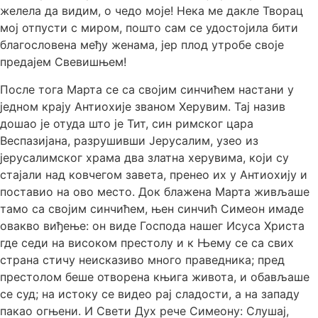
желела да видим, о чедо моје! Нека ме дакле Творац
мој отпусти с миром, пошто сам се удостојила бити
благословена међу женама, јер плод утробе своје
предајем Свевишњем!
После тога Марта се са својим синчићем настани у
једном крају Антиохије званом Херувим. Тај назив
дошао је отуда што је Тит, син римског цара
Веспазијана, разрушивши Јерусалим, узео из
јерусалимског храма два златна херувима, који су
стајали над ковчегом завета, пренео их у Антиохију и
поставио на ово место. Док блажена Марта живљаше
тамо са својим синчићем, њен синчић Симеон имаде
овакво виђење: он виде Господа нашег Исуса Христа
где седи на високом престолу и к Њему се са свих
страна стичу неисказиво много праведника; пред
престолом беше отворена књига живота, и обављаше
се суд; на истоку се видео рај сладости, а на западу
пакао огњени. И Свети Дух рече Симеону: Слушај,