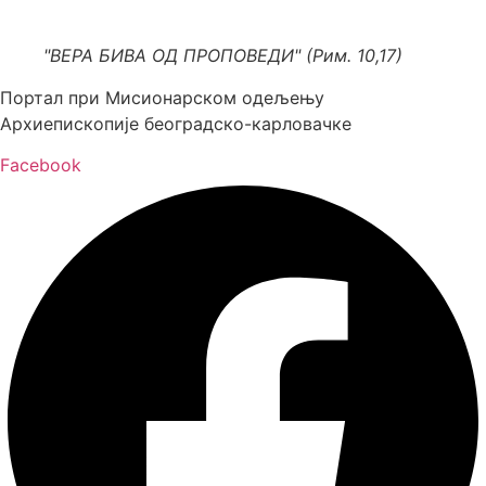
Скочите
на
"ВЕРА БИВА ОД ПРОПОВЕДИ" (Рим. 10,17)
садржај
Портал при Мисионарском одељењу
Архиепископије београдско-карловачке
Facebook