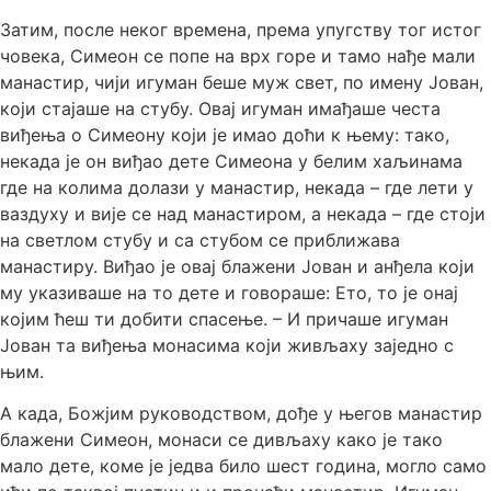
Затим, после неког времена, према упугству тог истог
човека, Симеон се попе на врх горе и тамо нађе мали
манастир, чији игуман беше муж свет, по имену Јован,
који стајаше на стубу. Овај игуман имађаше честа
виђења о Симеону који је имао доћи к њему: тако,
некада је он виђао дете Симеона у белим хаљинама
где на колима долази у манастир, некада – где лети у
ваздуху и вије се над манастиром, а некада – где стоји
на светлом стубу и са стубом се приближава
манастиру. Виђао је овај блажени Јован и анђела који
му указиваше на то дете и говораше: Ето, то је онај
којим ћеш ти добити спасење. – И причаше игуман
Јован та виђења монасима који живљаху заједно с
њим.
А када, Божјим руководством, дође у његов манастир
блажени Симеон, монаси се дивљаху како је тако
мало дете, коме је једва било шест година, могло само