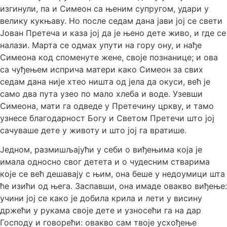
изгинули, па и Симеон са њеним супругом, удари у
велику кукњаву. Но после седам дана јави јој се свети
Јован Претеча и каза јој да је њено дете живо, и где се
налази. Марта се одмах упути на гору ону, и нађе
Симеона код споменуте жене, своје познанице; и ова
са чуђењем исприча матери како Симеон за свих
седам дана није хтео ништа од јела да окуси, већ је
само два пута узео по мало хлеба и воде. Узевши
Симеона, мати га одведе у Претечину цркву, и тамо
узнесе благодарност Богу и Светом Претечи што јој
сачуваше дете у животу и што јој га вратише.
Једном, размишљајући у себи о виђењима која је
имала односно свог детета и о чудесним стварима
које се већ дешавају с њим, она беше у недоумици шта
ће изићи од њега. Заспавши, она имаде овакво виђење:
учини јој се како је добила крила и лети у висину
држећи у рукама своје дете и узносећи га на дар
Господу и говорећи: овакво сам твоје усхођење