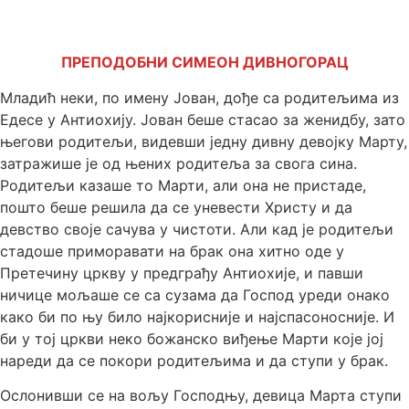
ПРЕПОДОБНИ СИМЕОН ДИВНОГОРАЦ
Младић неки, по имену Јован, дође са родитељима из
Едесе у Антиохију. Јован беше стасао за женидбу, зато
његови родитељи, видевши једну дивну девојку Марту,
затражише је од њених родитеља за свога сина.
Родитељи казаше то Марти, али она не пристаде,
пошто беше решила да се уневести Христу и да
девство своје сачува у чистоти. Али кад је родитељи
стадоше приморавати на брак она хитно оде у
Претечину цркву у предграђу Антиохије, и павши
ничице мољаше се са сузама да Господ уреди онако
како би по њу било најкорисније и најспасоносније. И
би у тој цркви неко божанско виђење Марти које јој
нареди да се покори родитељима и да ступи у брак.
Ослонивши се на вољу Господњу, девица Марта ступи