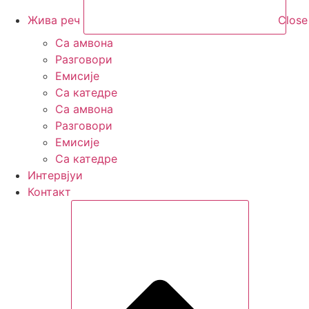
Жива реч
Close
Са амвона
Разговори
Емисије
Са катедре
Са амвона
Разговори
Емисије
Са катедре
Интервјуи
Контакт