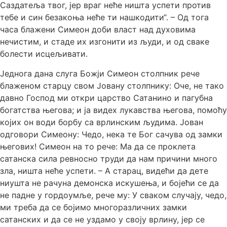
Саздатеља твог, јер враг неће ништа успети против
тебе и син безакоња неће ти нашкодити“. – Од тога
часа блажени Симеон доби власт над духовима
нечистим, и стаде их изгонити из људи, и од сваке
болести исцељивати.
Једнога дана слуга Божји Симеон столпник рече
блаженом старцу свом Јовану столпнику: Оче, не тако
давно Господ ми откри царство Сатанино и пагубна
богатства његова; и ја видех лукавства његова, помоћу
којих он води борбу са врлинским људима. Јован
одговори Симеону: Чедо, нека те Бог сачува од замки
његових! Симеон на то рече: Ма да се проклета
сатанска сила ревносно труди да нам причини много
зла, ништа неће успети. – А старац, видећи да дете
ниушта не рачуна демонска искушења, и бојећи се да
не падне у гордоумље, рече му: У сваком случају, чедо,
ми треба да се бојимо многоразличних замки
сатанских и да се не уздамо у своју врлину, јер се