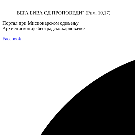
Скочите
на
"ВЕРА БИВА ОД ПРОПОВЕДИ" (Рим. 10,17)
садржај
Портал при Мисионарском одељењу
Архиепископије београдско-карловачке
Facebook