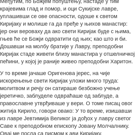
Међутим, по Божјем попуштењу, настаде у тим
крајевима глад и помор, и оци Сукијске лавре,
уплашивши се ове опасности, одоше к светом
Киријаку и молише га да пређе у њихов манастир:
јер они вероваху да ако свети Киријак буде с њима,
гњев ће се Божји одвратити од њих; као што и би.
Дошавши на молбу братије у Лавру, преподобни
Киријак стаде живети близу манастира у отшелничкој
пећини, у којој је раније живео преподобни Харитон.
У то време јачаше Оригенова јерес, на чије
искорењење свети Киријак уложи много труда:
молитвом и речју он сатираше безбожно учење
јеретичко, заблуделе одвраћаше од заблуде, а
православне утврђиваше у вери. О томе писац овог
житија Кирило, говори овако: У то време, изишавши
из лавре Јевтимија Великог ја дођох у лавру светог
Саве к преподобном епископу Јовану Молчалнику.
Овај ме посла са писмом к ави Киријаку,