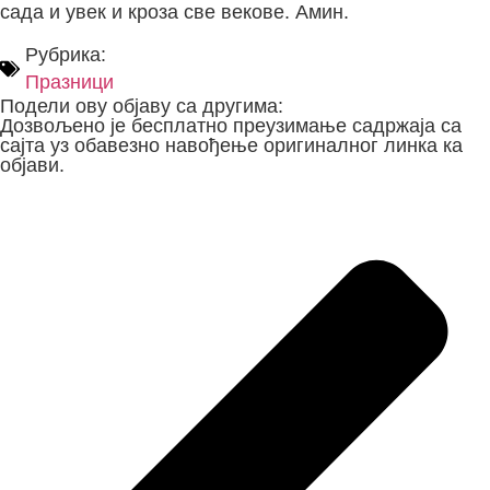
сада и увек и кроза све векове. Амин.
Рубрика:
Празници
Подели ову објаву са другима:
Дозвољено је бесплатно преузимање садржаја са
сајта уз обавезно навођење оригиналног линка ка
објави.