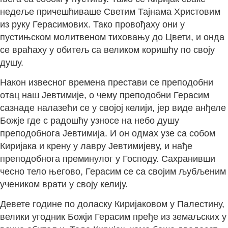
недеље причешћиваше Светим Тајнама Христовим
из руку Герасимових. Тако провођаху они у
пустињском молитвеном тиховању до Цвети, и онда
се враћаху у обитељ са великом коришћу по своју
душу.
Након извесног времена престави се преподобни
отац наш Јевтимије, о чему преподобни Герасим
сазнаде налазећи се у својој келији, јер виде анђеле
Божје где с радошћу узносе на небо душу
преподобнога Јевтимија. И он одмах узе са собом
Киријака и крену у лавру Јевтимијеву, и нађе
преподобнога преминулог у Господу. Сахранивши
чесно тело његово, Герасим се са својим љубљеним
учеником врати у своју келију.
Девете године по доласку Киријаковом у Палестину,
велики угодник Божји Герасим пређе из земаљских у