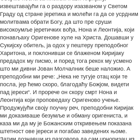
извештавајући га о раздору изазваном у Светом
Граду од стране јеретика и молећи га да се усрдним
молитвама обрати Богу, да што пре сруши
високоумље јеретичких вођа, Нона и Леонтија, који
понављаху Оригенове хуле на Христа. Дошавши у
Сукијску обитељ, ја одох у пештеру преподобног
Харитона, и поклонивши се блаженом Киријаку
предадох му писмо, и поред тога рекох му усмено
што ми дивни Јован Молчалник беше наложио. А
преподобни ми рече: „Нека не тугује отац који те
посла, јер ћемо скоро, благодаћу Божјом, видети
пад јереси“. И прорече он скору смрт Нона и
Леонтија који проповедаху Оригеново учење.
Продужујући своју поучну реч, преподобни Киријак
ми доказиваше безумље и обману оригениста, и
каза ми да му је Божанским откривењем показана
штетност ове јереси и погабао заведених њоме.
Затим дознавши из разговора да сам црноризац из