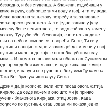
безводно, и без студенца. А блажени, издубивши у
камену рупу, сабираше зими воду у њој, и та му вода
беше довољна за његову потребу и за заливање
зеља преко целог лета. А л и једне године у јулу
месецу беше велика жега, те вода сабрана у камену
усахну. Тугујући због безводија, светитељ подиже
очи на небо и помоли се говорећи: Боже, Ти си у
пустињи напојио жедне Израиљце! дај и мени у овој
пустињи мало воде која је потребна убогом телу
мом. – И одмах се појави мали облак над Сусакимом
где преподобни живљаше, и паде киша око келије
његове, и напуни све рупе што беху између камења.
Тако Бог брзо услиши слугу Свога.
Држим да је корисно, вели исти писац овога житија
Кирило, да овде кажем и оно што ми је причао
ученик блаженога Киријака, отац Јован. Када
хођасмо по пустињи, отац Јован ми показа једно