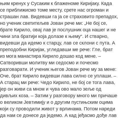
њим кренух у Сусаким к блаженоме Киријаку. Када
се приближисмо томе месту, срете нас огроман и
страшан лав. Видевши га ја се страховито препадох,
но ученик светитељев Јован рече ми: „Не бој се,
брате Кирило, овај лав је послушник оца нашег и не
чини зла братији која долазе к њему“. И стварно,
видевши да идемо к старцу, лав се склони с пута. А
преподобни Киријак, угледавши ме рече: Гле, брат
из мога манастира Кирило дошао код мене. –
Сатворивши молитву ми седосмо и почесмо
разговарати. И ученик његов Јован рече му за мене:
Оче, брат Кирило видевши лава силно се уплаши. –
А старац ми рече: Чедо Кирило, не бој се тога лава,
јер он живи са мном и чува ово мало зеље од
дивљих коза. – Затим у разговору много ми причаше
о великом Јевтимију и о другим пустињским оцима
који су проводили живот у врлинама. Потом нареди
да нам се донесе да једемо. А кад јеђасмо дође лав