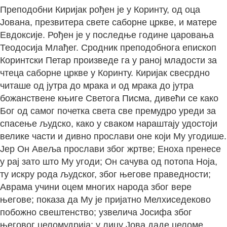
Преподобни Киријак рођен је у Коринту, од оца
Јована, презвитера свете саборне цркве, и матере
Евдоксије. Рођен је у последње године царовања
Теодосија Млађег. Сродник преподобнога епископ
Коринтски Петар произведе га у раној младости за
чтеца саборне цркве у Коринту. Киријак свесрдно
читаше од јутра до мрака и од мрака до јутра
божанствене књиге Светога Писма, дивећи се како
Бог од самог почетка света све премудро уреди за
спасење људско, како у сваком нараштају удостоји
велике части и дивно прослави оне који Му угодише.
Јер Он Авеља прослави због жртве; Еноха пренесе
у рај зато што Му угоди; Он сачува од потопа Ноја,
ту искру рода људског, због његове праведности;
Аврама учини оцем многих народа због вере
његове; показа да Му је пријатно Мелхиседеково
побожно свештенство; узвелича Јосифа због
његовог целомудрија; у лицу Јова даде целоме