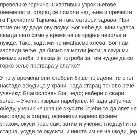
превелике горчине. Схвативши узрок његове
онемелости, старац се помоли над њим и причести
га Пречистим Тајнама, и тако сатвори здрава. При
томе он му даде ову поуку: Бог неће да чини чудеса
свагда него само у време наше крајње невоље и
нужде. Тако, када ми не имађасмо хлеба, Бог нам
заслади зеље, да бисмо га могли јести; а сада ми
имамо хлеба, и каква је потреба за тим чудом да се
горко зеље претвара у слатко?
У току времена они хлебови бише поједени, те опет
настаде оскудица у храни. Тада старац поново рече
ученику: Благословен Бог, чедо; набери и свари
зеље. – Ученик изврши наређење. И када дође час
обеду, ученик не шћаше окусити бојећи се да опет не
настрада; а старац, осенивши вариво крсним
знаком, окуси прво сам, затим и ученик, гледајући на
старца, усуди се окусити, и ништа им не нашкоди, јер