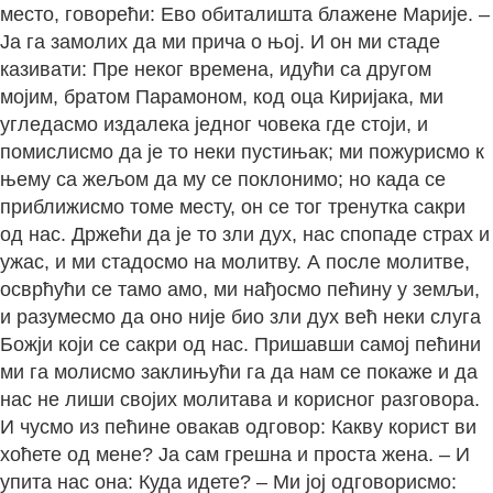
место, говорећи: Ево обиталишта блажене Марије. –
Ја га замолих да ми прича о њој. И он ми стаде
казивати: Пре неког времена, идући са другом
мојим, братом Парамоном, код оца Киријака, ми
угледасмо издалека једног човека где стоји, и
помислисмо да је то неки пустињак; ми пожурисмо к
њему са жељом да му се поклонимо; но када се
приближисмо томе месту, он се тог тренутка сакри
од нас. Држећи да је то зли дух, нас спопаде страх и
ужас, и ми стадосмо на молитву. А после молитве,
осврћући се тамо амо, ми нађосмо пећину у земљи,
и разумесмо да оно није био зли дух већ неки слуга
Божји који се сакри од нас. Пришавши самој пећини
ми га молисмо заклињући га да нам се покаже и да
нас не лиши својих молитава и корисног разговора.
И чусмо из пећине овакав одговор: Какву корист ви
хоћете од мене? Ја сам грешна и проста жена. – И
упита нас она: Куда идете? – Ми јој одговорисмо: