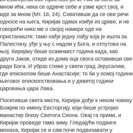
мном ићи, нека се одрече себе и узме крст свој, и
иде за мном (Мт. 16, 24). Схвативши да се ове речи
односе на њега, Киријак одмах изиђе из цркве, и не
говорећи нико ме о својој намери оде на
пристаниште; тамо нађе једну лађу која је ишла за
Палестину, уђе у њу с надом у Бога, и отпутова на
њој. Киријаку беше осамнаест година када, као
други Јаков, отиде из дома оца свога оставивши све
ради Бога. И убрзо стиже у свети град Јерусалим,
где епископом беше Анастасије; то би у осмој години
његовог епископствовања и у деветој години
царовања цара Лава.
Посетивши света места, Киријак дође к неком човеку
Божјем по имену Евсторгију, који беше устројио
манастир близу Светога Сиона. Овај га прими, и
Киријак проведе тамо зиму. Гледајући подвиге
монаха, Киријак се и сам поче подвизавати у