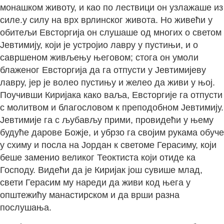
монашком животу, и као по лествици он узлажаше из
силе.у силу на врх врлинског живота. Но живећи у
обитељи Евсторгија он слушаше од многих о светом
Јевтимију, који је устројио лавру у пустињи, и о
савршеном живљењу његовом; стога он умоли
блаженог Евсторгија да га отпусти у Јевтимијеву
лавру, јер је волео пустињу и желео да живи у њој.
Поучивши Киријака како ваља, Евсторгије га отпусти
с молитвом и благословом к преподобном Јевтимију.
Јевтимије га с љубављу прими, провидећи у њему
будуће дарове Божје, и убрзо га својим рукама обуче
у схиму и посла на Јордан к светоме Герасиму, који
беше заменио великог Теоктиста који отиде ка
Господу. Видећи да је Киријак још сувише млад,
свети Герасим му нареди да живи код њега у
општежићу манастирском и да врши разна
послушања.