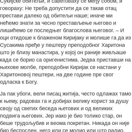
Сукијске обитељи, и саветоваху се међу собом, и
говораху: Не треба допустити да се такав отац
престави далеко од обитељи наше; иначе ми
нећемо знати за чесно престављење његово и
лишићемо се последњег благослова његовог. – И
оци отидоше к блаженом Киријаку и молише га да из
Сусакима пређе у пештеру преподобног Харитона
што је близу манастира, у којој он раније живљаше
када се борио са оригенистима. Једва приставши на
њихове молбе, преподобни Киријак се настани у
Харитоновој пештери, на две године пре свог
одласка к Богу.
Ја пак убоги, вели писац житија, често одлажах тамо
к њему, радовах га и добијах велику корист за душу
своју од светих беседа њетових и од великих
подвига његових. Јер иако је био толико стар, он
беше трудољубив и веома покретан. Никада он није
био беспослен, него или се молио или што радио.