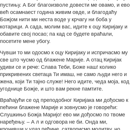
пустињу. А Бог благоизволе довести ме овамо, и ево
већ осамнаест година живим овде, и благодаћу
Божјом нити ми неста воде у крчагу ни боба у
котарици. А сада, молим вас, идите к оцу Киријаку и
обавите свој посао; па кад се будете враћали,
посетите мене убогу.
Чувши то ми одосмо к оцу Киријаку и испричасмо му
све што чусмо од блажене Марије. А отац Киријак
удиви се и рече: Слава Теби, Боже наш! колико
прикривених светаца Ти имаш, не само људи него и
жена, који Ти тајно служе! Него идите, чеда моја, код
угоднице Божје, и што вам рекне памтите.
Враћајући се од преподобног Киријака ми дођосмо к
пећини блажене Марије и зовнусмо је говорећи:
Слушкињо Божја Маријо! ево ми дођосмо по твоме
наређењу. – А л и одговора не би. Онда ми,
крочивши у улаз пећине, сатворисмо молитву, но