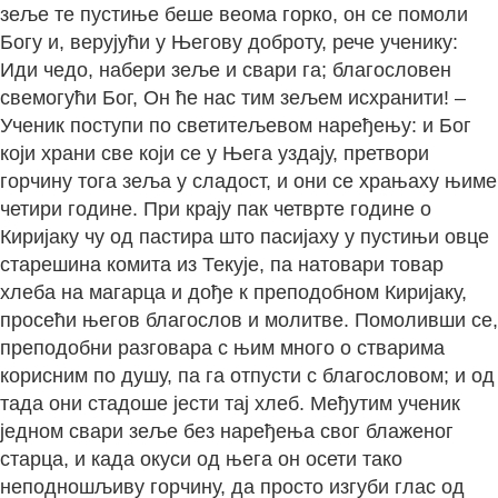
зеље те пустиње беше веома горко, он се помоли
Богу и, верујући у Његову доброту, рече ученику:
Иди чедо, набери зеље и свари га; благословен
свемогући Бог, Он ће нас тим зељем исхранити! –
Ученик поступи по светитељевом наређењу: и Бог
који храни све који се у Њега уздају, претвори
горчину тога зеља у сладост, и они се храњаху њиме
четири године. При крају пак четврте године о
Киријаку чу од пастира што пасијаху у пустињи овце
старешина комита из Текује, па натовари товар
хлеба на магарца и дође к преподобном Киријаку,
просећи његов благослов и молитве. Помоливши се,
преподобни разговара с њим много о стварима
корисним по душу, па га отпусти с благословом; и од
тада они стадоше јести тај хлеб. Међутим ученик
једном свари зеље без наређења свог блаженог
старца, и када окуси од њега он осети тако
неподношљиву горчину, да просто изгуби глас од