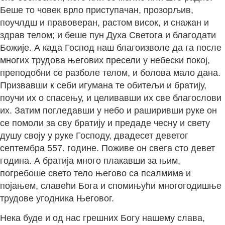
Беше то човек врло приступачан, прозорљив,
поучлдш и правоверан, растом висок, и снажан и
здрав телом; и беше пун Духа Светога и благодати
Божије. А када Господ наш благоизволе да га после
многих трудова његових пресели у небески покој,
преподобни се разболе телом, и болова мало дана.
Призвавши к себи игумана те обитељи и братију,
поучи их о спасењу, и целивавши их све благослови
их. Затим погледавши у небо и раширивши руке он
се помоли за сву братију и предаде чесну и свету
душу своју у руке Господу, двадесет деветог
септембра 557. године. Поживе он свега сто девет
година. А братија много плакавши за њим,
погребоше свето тело његово са псалмима и
појањем, славећи Бога и спомињући многогодишње
трудове угодника Његовог.
Нека буде и од нас грешних Богу нашему слава,