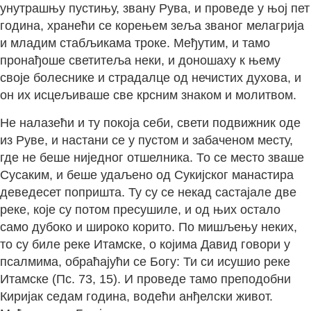
унутрашњу пустињу, звану Рува, и проведе у њој пет
година, хранећи се корењем зеља званог мелагрија
и младим стабљикама троке. Међутим, и тамо
пронађоше светитеља неки, и доношаху к њему
своје болеснике и страдалце од нечистих духова, и
он их исцељиваше све крсним знаком и молитвом.
Не налазећи и ту покоја себи, свети подвижник оде
из Руве, и настани се у пустом и забаченом месту,
где не беше ниједног отшелника. То се место зваше
Сусаким, и беше удаљено од Сукијског манастира
деведесет попришта. Ту су се некад састајале две
реке, које су потом пресушиле, и од њих остало
само дубоко и широко корито. По мишљењу неких,
то су биле реке Итамске, о којима Давид говори у
псалмима, обраћајући се Богу: Ти си исушио реке
Итамске (Пс. 73, 15). И проведе тамо преподобни
Киријак седам година, водећи анђелски живот.