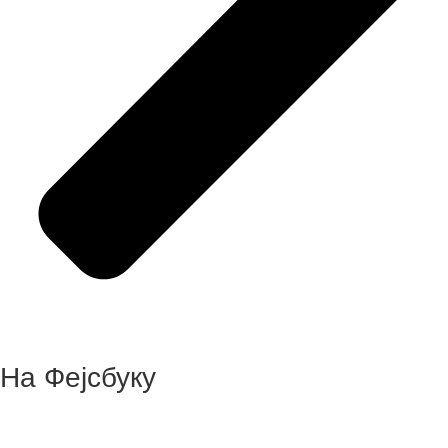
На Фејсбуку