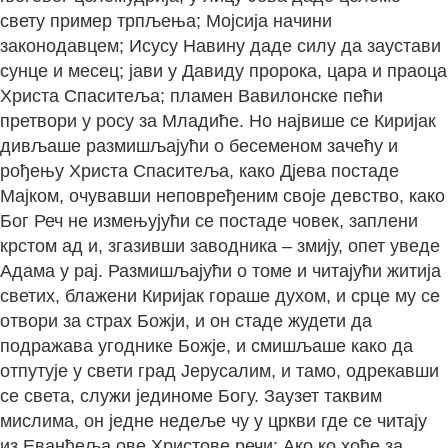
свету пример трпљења; Мојсија начини
законодавцем; Исусу Навину даде силу да заустави
сунце и месец; јави у Давиду пророка, цара и праоца
Христа Спаситеља; пламен Вавилонске пећи
претвори у росу за Младиће. Но највише се Киријак
дивљаше размишљајући о бесеменом зачећу и
рођењу Христа Спаситеља, како Дјева постаде
Мајком, очувавши неповређеним своје девство, како
Бог Реч не измењујући се постаде човек, заплени
крстом ад и, згазивши заводника – змију, опет уведе
Адама у рај. Размишљајући о томе и читајући житија
светих, блажени Киријак гораше духом, и срце му се
отвори за страх Божји, и он стаде жудети да
подражава угоднике Божје, и смишљаше како да
отпутује у свети град Јерусалим, и тамо, одрекавши
се света, служи јединоме Богу. Заузет таквим
мислима, он једне недеље чу у цркви где се читају
из Еванђеља ове Христове речи: Ако ко хоће за