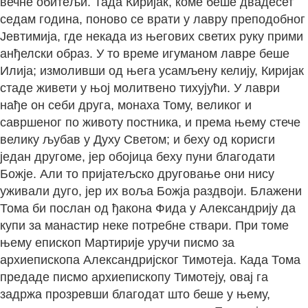
вечне обитељи. Тада Киријак, коме беше двадесет
седам година, поново се врати у лавру преподобног
Јевтимија, где некада из његових светих руку прими
анђелски образ. У то време игуманом лавре беше
Илија; измоливши од њега усамљену келију, Киријак
стаде живети у њој молитвено тихујући. У лаври
нађе он себи друга, монаха Тому, великог и
савршеног по животу постника, и према њему стече
велику љубав у Духу Светом; и беху од корисги
један другоме, јер обојица беху пуни благодати
Божје. Али то пријатељско друговање они нису
уживали дуго, јер их воља Божја раздвоји. Блажени
Тома би послан од ђакона Фида у Александрију да
купи за манастир неке потребне ствари. При томе
њему епископ Мартирије уручи писмо за
архиепископа Александријског Тимотеја. Када Тома
предаде писмо архиепископу Тимотеју, овај га
задржа прозревши благодат што беше у њему,