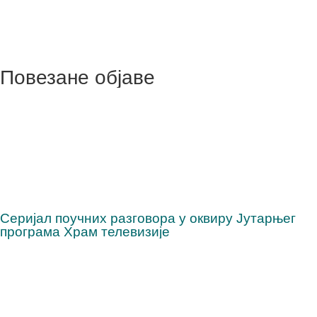
Повезане објаве
Серијал поучних разговора у оквиру Јутарњег
програма Храм телевизије