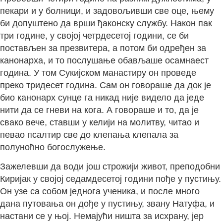
пекари и у болници, и задовољивши све оце, њему
би допуштено да врши ђаконску службу. Након пак
три године, у својој четрдесетој години, се би
постављен за презвитера, а потом би одређен за
канонарха, и то послушање обављаше осамнаест
година. У том Сукијском манастиру он проведе
преко тридесет година. Сам он говораше да док је
био канонарх сунце га никад није видело да једе
нити да се гневи на кога. А говораше и то, да је
свако вече, ставши у келији на молитву, читао и
певао псалтир све до клепања клепала за
полуноћно богослужење.
Зажелевши да води још строжији живот, преподобни
Киријак у својој седамдесетој години пође у пустињу.
Он узе са собом једнога ученика, и после много
дана путовања он дође у пустињу, звану Натуфа, и
настани се у њој. Немајући ништа за исхрану, јер