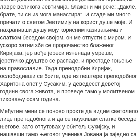
лавре великога Јевтимија, блажени ми рече: „Дакле,
брате, ти си из мога манастира“. И стаде ми много
причати о светом Јевтимију на корист душе моје. И
нахранивши душу моју корисним казивањима и
слатком беседом својом, он ме отпусти с миром. И
ускоро затим зби се пророчанство блаженог
Киријака, јер вође јереси изненада умреше,
јеретичко друштво се распаде, и престаде гоњење
на православие. Тада пренодобни Киријак,
ослободивши се бриге, оде из пештере преподобног
Харитона опет у Сусаким, у деведесет деветој
години свога живота, и проведе тамо у молитвеном
тиховању осам година.
Међутим мени се поново прохте да видим светолепо
лице преподобнога и да се науживам слатке беседе
његове, зато отпутовах у обитељ Сукијску, и
нашавши тамо његовог ученика Јована ја заједно са