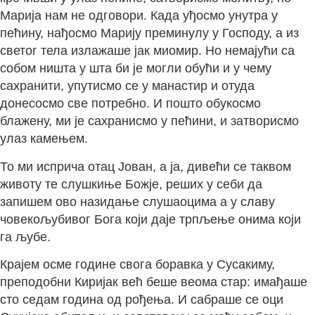
Марија нам не одговори. Када уђосмо унутра у
пећину, нађосмо Марију преминулу у Господу, а из
светог тела излажаше јак миомир. Но немајући са
собом ништа у шта би је могли обући и у чему
сахранити, упутисмо се у манастир и отуда
донесосмо све потребно. И пошто обукосмо
блажену, ми је сахранисмо у пећини, и затворисмо
улаз камењем.
То ми исприча отац Јован, а ја, дивећи се таквом
животу те слушкиње Божје, реших у себи да
запишем ово назидање слушаоцима а у славу
човекољубивог Бога који даје трпљење онима који
га љубе.
Крајем осме године свога боравка у Сусакиму,
преподобни Киријак већ беше веома стар: имађаше
сто седам година од рођења. И сабраше се оци