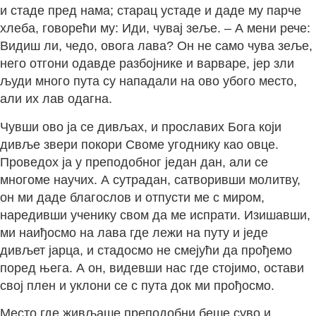
и стаде пред нама; старац устаде и даде му парче
хлеба, говорећи му: Иди, чувај зеље. – А мени рече:
Видиш ли, чедо, овога лава? Он не само чува зеље,
него отгони одавде разбојнике и варваре, јер зли
људи много пута су нападали на ово убого место,
али их лав одагна.
Чувши ово ја се дивљах, и прославих Бога који
дивље звери покори Своме угоднику као овце.
Проведох ја у преподобног један дан, али се
многоме научих. А сутрадан, сатворивши молитву,
он ми даде благослов и отпусти ме с миром,
наредивши ученику свом да ме испрати. Изишавши,
ми наиђосмо на лава где лежи на путу и једе
дивљет јарца, и стадосмо не смејући да прођемо
поред њега. А он, видевши нас где стојимо, остави
свој плен и уклони се с пута док ми прођосмо.
Место где живљаше преподобни беше суво и