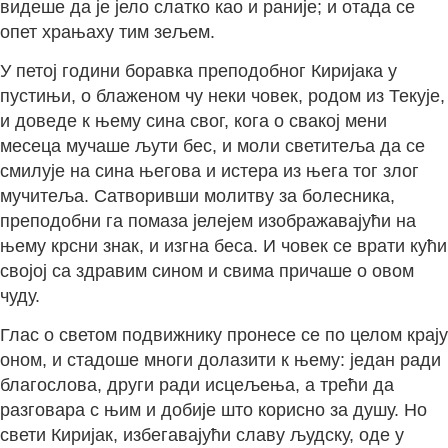
видеше да је јело слатко као и раније; и отада се
опет храњаху тим зељем.
У петој години боравка преподобног Киријака у
пустињи, о блаженом чу неки човек, родом из Текује,
и доведе к њему сина свог, кога о свакој мени
месеца мучаше љути бес, и моли светитеља да се
смилује на сина његова и истера из њега тог злог
мучитеља. Сатворивши молитву за болесника,
преподобни га помаза јелејем изображавајући на
њему крсни знак, и изгна беса. И човек се врати кући
својој са здравим сином и свима причаше о овом
чуду.
Глас о светом подвижнику пронесе се по целом крају
оном, и стадоше многи долазити к њему: један ради
благослова, други ради исцељења, а трећи да
разговара с њим и добије што корисно за душу. Но
свети Киријак, избегавајући славу људску, оде у