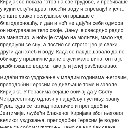
Киријак се показа готов на све трудове, и пребиваше
у кујни секући дрва, носећи воду и спремајући јела;
уопште свако послушање он вршаше с
благодарношћу, и дан и ноћ не дајући себи одмора
он изнураваше тело своје. Дању је свесрдно радио
за манастир, а ноћу је стајао на молитви, мало кад
предајући се сну; а постио се строго: јео је сваки
други дан хлеб и воду. Када се пак дешавало да по
обичају у празничне дане окуси мало вина, он га је
разблажавао водом; тако је и јелеј разблажавао.
Видећи тако уздржање у младим годинама његовим,
преподобни Герасим се дивљаше томе и заволе
Киријака. У Герасима бејаше обичај да у Свету
Четрдесетницу одлази у најдубљу пустињу, звану
Рува, куда се каткад повлачио и преподобни
Јевтимије. љубећи блаженог Киријака због његовог
великог уздржања, преподобни Герасим је водио
њега са собом у пустињу. Тамо се Киријак сваке