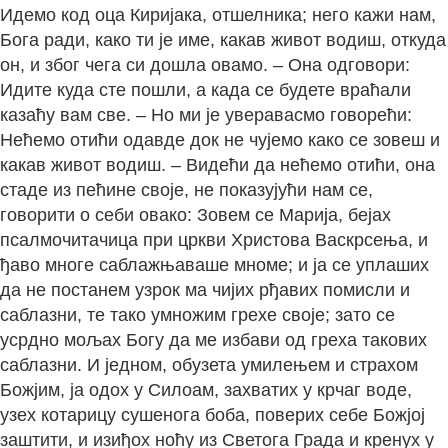
Идемо код оца Киријака, отшелника; него кажи нам,
Бога ради, како ти је име, какав живот водиш, откуда
он, и због чега си дошла овамо. – Она одговори:
Идите куда сте пошли, а када се будете враћали
казаћу вам све. – Но ми је уверавасмо говорећи:
Нећемо отићи одавде док не чујемо како се зовеш и
какав живот водиш. – Видећи да нећемо отићи, она
стаде из пећине своје, не показујући нам се,
говорити о себи овако: Зовем се Марија, бејах
псалмочитачица при цркви Христова Васкрсења, и
ђаво многе саблажњаваше мноме; и ја се уплаших
да не постанем узрок ма чијих рђавих помисли и
саблазни, те тако умножим грехе своје; зато се
усрдно мољах Богу да ме избави од греха такових
саблазни. И једном, обузета умилењем и страхом
Божјим, ја одох у Силоам, захватих у крчаг воде,
узех котарицу сушенога боба, поверих себе Божјој
заштити, и изиђох ноћу из Светога Града и кренух у