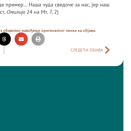
де пример… Наша чуда сведоче за нас, јер наш
ст,
Омилија
24 на Мт. 7, 2)
уз обавезно навођење оригиналног линка ка објави.
СЛЕДЕЋА ОБЈАВА