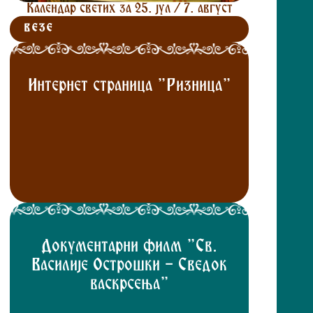
Календар светих за 25. јул / 7. август
ВЕЗЕ
Интернет страница "Ризница"
Документарни филм "Св.
Василије Острошки - Сведок
васкрсења"