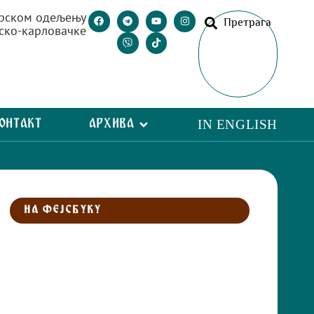
рском одељењу
Претрага
ско-карловачке
ОНТАКТ
АРХИВА
IN ENGLISH
НА ФЕЈСБУКУ