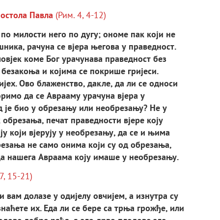
остола Павла
(Рим. 4, 4-12)
 по милости него по дугу; ономе пак који не
ешника, рачуна се вјера његова у праведност.
човјек коме Бог урачунава праведност без
 безакоња и којима се покрише гријеси.
ијех. Ово блаженство, дакле, да ли се односи
римо да се Аврааму урачуна вјера у
ад је био у обрезању или необрезању? Не у
 обрезања, печат праведности вјере коју
у који вјерују у необрезању, да се и њима
резања не само онима који су од обрезања,
ца нашега Авраама коју имаше у необрезању.
 7, 15-21)
и вам долазе у одијелу овчијем, а изнутра су
аћете их. Еда ли се бере са трња грожђе, или