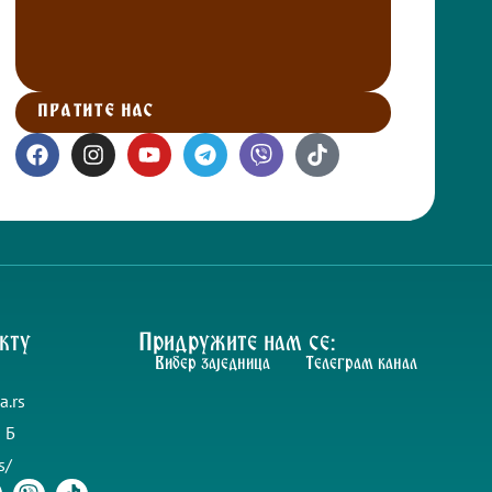
ПРАТИТЕ НАС
кту
Придружите нам се:
Вибер заједница
Телеграм канал
a.rs
 Б
s/