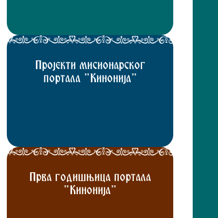
Пројекти мисионарског
портала "Кинонија"
Прва годишњица портала
"Кинонија"