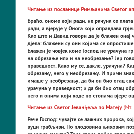
Читање из посланице Римљанима Светог ап
Браћо, ономе који ради, не рачуна се плата
ради, а вјерује у Онога који оправдава грј
Као што и Давид говори да је блажен онај 
дјела: блажени су они којима се опростише
Блажен је човјек коме Господ не урачуна гр
на обрезање или и на необрезање? Јер гово
праведност. Како му се, дакле, урачуна? К
обрезању, него у необрезању. И прими знак
имаше у необрезању, да би он био отац свиј
урачуна у праведност; и да би био отац об
него и онима који ходе по стопама вјере о
Читање из Светог Јеванђеља по Матеју
(Мт.
Рече Господ: чувајте се лажних пророка, кој
вуци грабљиви. По плодовима њиховим позн