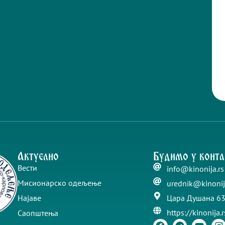
Актуелно
Будимо у конта
Вести
info@kinonija.rs
Мисионарско одељење
urednik@kinonij
Најаве
Цара Душана 63
https://kinonija.r
Саопштења