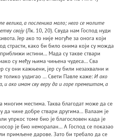
ле велика, а посленика мало; него се молите
етву своју
(Лк. 10, 20). Свуда нам Господ нуди
вота. Јер ако то није могуће за онога који
од страсти, како би било онима који су можда
 приближи истини… Мада су такве ствари
 иако су међу њима чињена чудеса… Сва
р су они кажњени, јер су били незахвални и
је толико уздигао … Свети Павле каже:
И ако
, и ако имам сву веру да и горе премештам, а
на многим местима. Таква благодат може да се
ну да чине добре ствари другима… Валаам је
ли упркос томе био је благословен када је
осор је био неморалан… А Господ се показао
или примљене дарове. Зато би требало да се