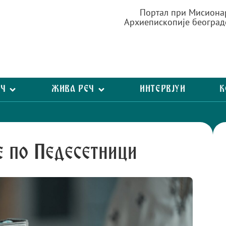
Портал при Мисиона
Архиепископије београд
ЕЧ
ЖИВА РЕЧ
ИНТЕРВЈУИ
К
е по Педесетници