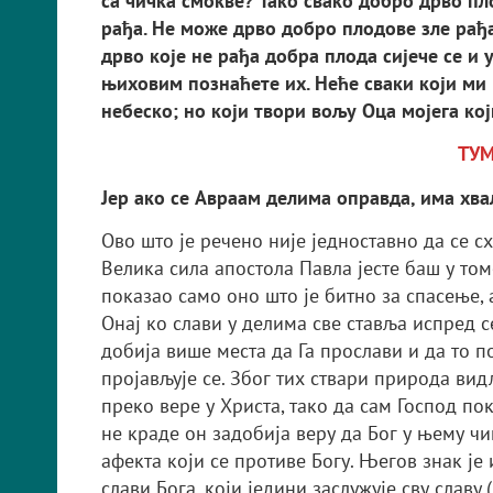
са чичка смокве? Тако свако добро дрво пл
рађа. Не може дрво добро плодове зле рађа
дрво које не рађа добра плода сијече се и 
њиховим познаћете их. Неће сваки који ми 
небеско; но који твори вољу Оца мојега кој
ТУ
Јер ако се Авраам делима оправда, има хвал
Ово што је речено није једноставно да се с
Велика сила апостола Павла јесте баш у том
показао само оно што је битно за спасење,
Онај ко слави у делима све ставља испред се
добија више места да Га прослави и да то п
пројављује се. Због тих ствари природа вид
преко вере у Христа, тако да сам Господ по
не краде он задобија веру да Бог у њему ч
афекта који се противе Богу. Његов знак је
слави Бога, који једини заслужује сву славу.(