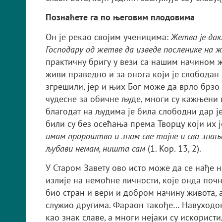
Познаћете га по његовим плодовима
Он је рекао својим ученицима:
Жетва је дак
Господару од жетве да изведе посленике на ж
практичну бригу у вези са нашим начином жи
живи праведно и за онога који је слободан 
згрешили, јер и њих Бог може да врло брзо
чудесне за обичне људе, многи су кажњени
благодат на људима је била слободни дар је
били су без осећања према Творцу који их 
имам пророштво и знам све тајне и сва знања
љубави немам, ништа сам
(1. Кор. 13, 2).
У Старом Завету ово исто може да се нађе 
излије на немоћне личности, које онда поч
био стран и вери и добром начину живота, а
служио другима. Фараон такође… Навуходон
као знак славе, а многи нејаки су искорист