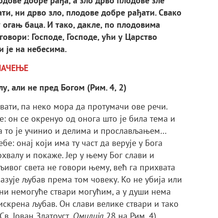
одове добре рађа, а зло дрво плодове зле
ти, ни дрво зло, плодове добре рађати. Свако
у огањ баца. И тако, дакле, по плодовима
говори: Господе, Господе, ући у Царство
и је на небесима.
МАЧЕЊЕ
у, али не пред Богом (Рим. 4, 2)
хвати, па неко мора да протумачи ове речи.
е: он се окренуо од онога што је била тема и
 а то је учинио и делима и прослављањем…
бе: онај који има ту част да верује у Бога
охвалу и покаже. Јер у њему Бог слави и
љивог света не говори њему, већ га прихвата
казује љубав према том човеку. Ко не убија или
ини немогуће ствари могућим, а у души нема
 искрена љубав. Он слави велике ствари и тако
Св. Јован Златоуст,
Омилија
28 на Рим. 4)