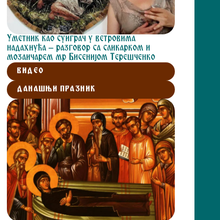
Уметник као суиграч у ветровима
надахнућа – разговор са сликарком и
мозаичарем мр Бисенијом Терешченко
ВИДЕО
ДАНАШЊИ ПРАЗНИК