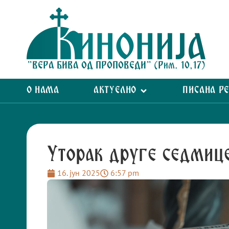
"ВЕРА БИВА ОД ПРОПОВЕДИ" (Рим. 10,17)
О НАМА
АКТУЕЛНО
ПИСАНА Р
Уторак друге седмиц
16. јун 2025
6:57 pm