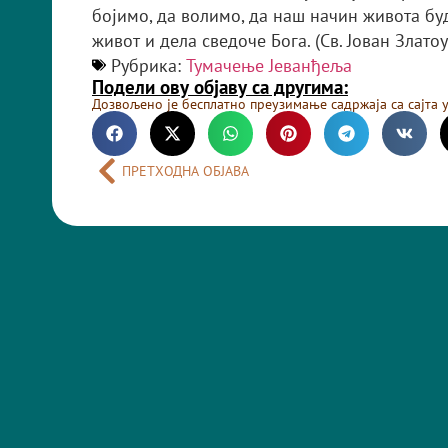
бојимо, да волимо, да наш начин живота бу
живот и дела сведоче Бога. (Св. Јован Златоу
Рубрика:
Тумачење Јеванђеља
Подели ову објаву са другима:
Дозвољено је бесплатно преузимање садржаја са сајта 
ПРЕТХОДНА ОБЈАВА