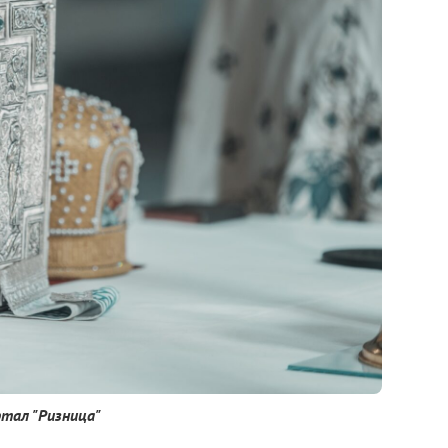
тал "Ризница"