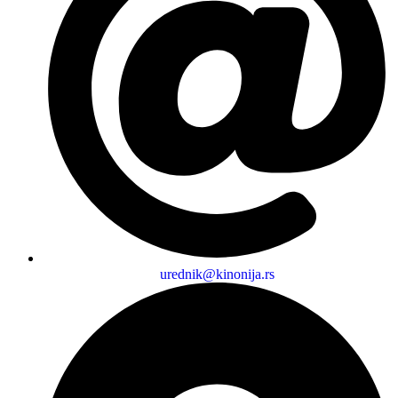
urednik@kinonija.rs