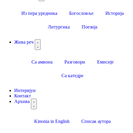
Из пера уредника
Богословље
Историја
Литургика
Поезија
Жива реч
Са амвона
Разговори
Емисије
Са катедре
Интервјуи
Контакт
Архива
Kinonia in English
Списак аутора