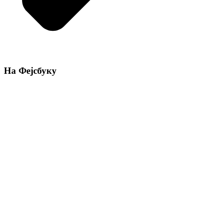
На Фејсбуку