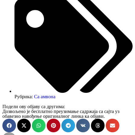
Рубрика:
Са амвона
Подели ову објаву са другима:
Дозвољено је бесплатно преузимање садржаја са сајта уз
обавезно навођење оригиналног линка ка објави.