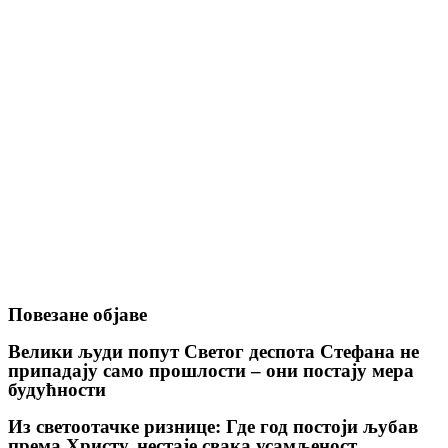
Повезане објаве
Велики људи попут Светог деспота Стефана не
припадају само прошлости – они постају мера
будућности
Из светоотачке ризнице: Где год постоји љубав
према Христу, нестаје свака усамљеност