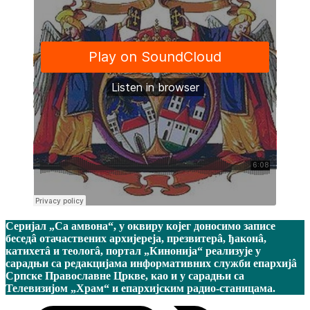
Серијал „Са амвона“, у оквиру којег доносимо записе
беседâ отачаствених архијереја, презвитерâ, ђаконâ,
катихетâ и теологâ, портал „Кинонија“ реализује у
сарадњи са редакцијама информативних служби епархијâ
Српске Православне Цркве, као и у сарадњи са
Телевизијом „Храм“ и епархијским радио-станицама.