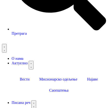
Претрага
О нама
Актуелно
Вести
Мисионарско одељење
Најаве
Саопштења
Писана реч