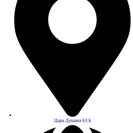
Цара Душана 63 Б