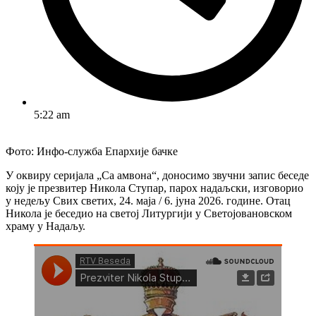
5:22 am
Фото: Инфо-служба Епархије бачке
У оквиру серијала „Са амвона“, доносимо звучни запис беседе
коју је презвитер Никола Ступар, парох надаљски, изговорио
у недељу Свих светих, 24. маја / 6. јуна 2026. године. Отац
Никола је беседио на светој Литургији у Светојовановском
храму у Надаљу.