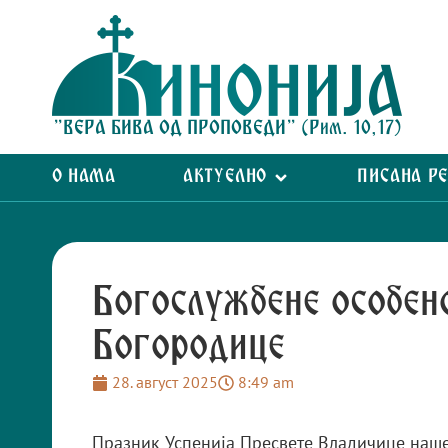
"ВЕРА БИВА ОД ПРОПОВЕДИ" (Рим. 10,17)
О НАМА
АКТУЕЛНО
ПИСАНА Р
Богослужбене особено
Богородице
28. август 2025
8:49 am
Празник Успенија Пресвете Владичице наше