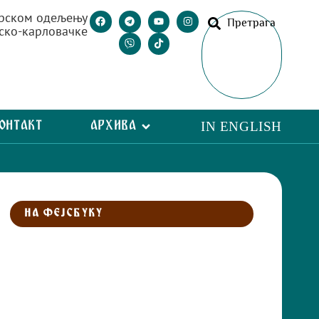
рском одељењу
Претрага
ско-карловачке
ОНТАКТ
АРХИВА
IN ENGLISH
НА ФЕЈСБУКУ