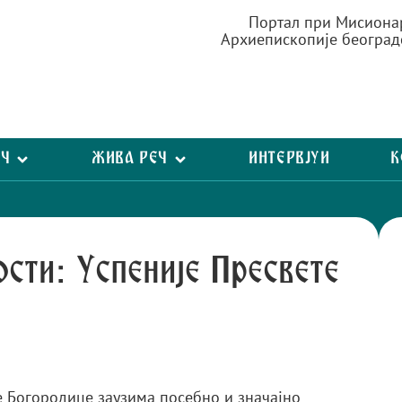
Портал при Мисиона
Архиепископије београд
ЕЧ
ЖИВА РЕЧ
ИНТЕРВЈУИ
К
сти: Успеније Пресвете
 Богородице заузима посебно и значајно