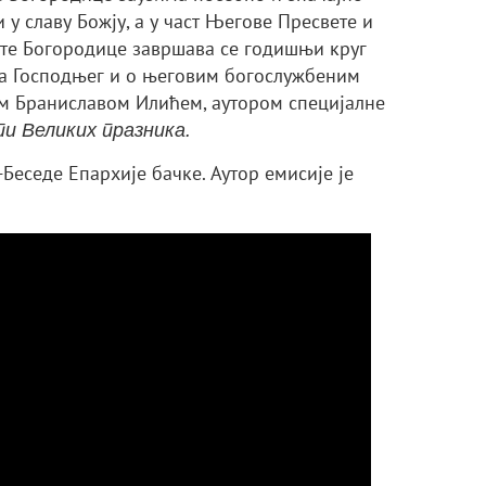
у славу Божју, а у част Његове Пресвете и
ете Богородице завршава се годишњи круг
а Господњег и о његовим богослужбеним
ом Браниславом Илићем, аутором специјалне
и Великих празника.
Беседе Епархије бачке. Аутор емисије је