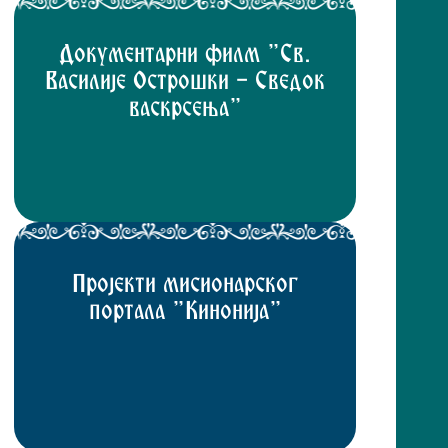
Документарни филм "Св.
Василије Острошки - Сведок
васкрсења"
Пројекти мисионарског
портала "Кинонија"