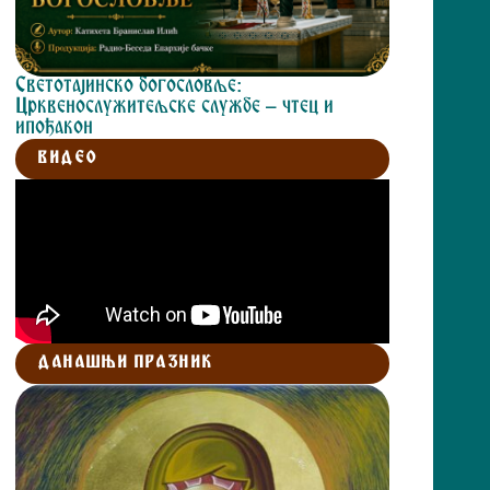
Светотајинско богословље:
Црквенослужитељске службе – чтец и
ипођакон
ВИДЕО
ДАНАШЊИ ПРАЗНИК