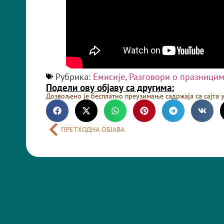
Рубрика:
Емисије
,
Разговори о празници
Подели ову објаву са другима:
Дозвољено је бесплатно преузимање садржаја са сајта 
ПРЕТХОДНА ОБЈАВА