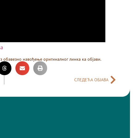
ма
уз обавезно навођење оригиналног линка ка објави.
СЛЕДЕЋА ОБЈАВА