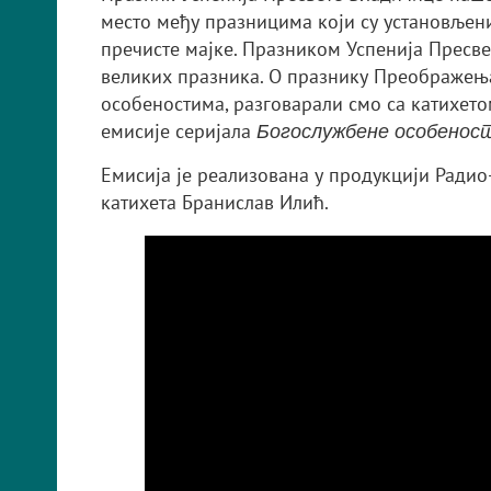
место међу празницима који су установљени 
пречисте мајке. Празником Успенија Пресв
великих празника. О празнику Преображењ
особеностима, разговарали смо са катихет
емисије серијала
Богослужбене особеност
Емисија је реализована у продукцији Радио-
катихета Бранислав Илић.