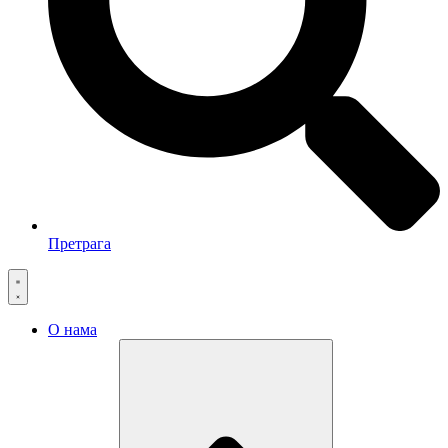
Претрага
О нама