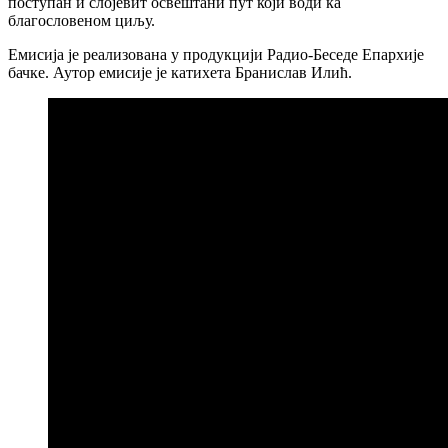
поступан и слојевит освештани пут који води ка
благословеном циљу.
Емисија је реализована у продукцији Радио-Беседе Епархије
бачке. Аутор емисије је катихета Бранислав Илић.