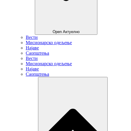
Open Актуелно
Вести
Мисионарско одељење
Најаве
Саопштења
Вести
Мисионарско одељење
Најаве
Саопштења