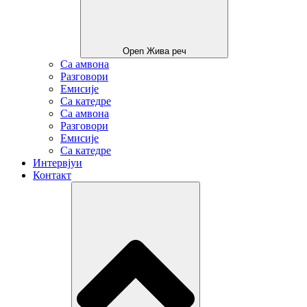
Open Жива реч
Са амвона
Разговори
Емисије
Са катедре
Са амвона
Разговори
Емисије
Са катедре
Интервјуи
Контакт