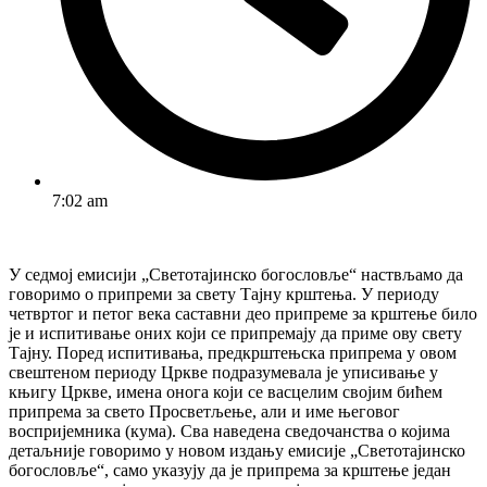
7:02 am
У седмој емисији „Светотајинско богословље“ наствљамо да
говоримо о припреми за свету Тајну крштења. У периоду
четвртог и петог века саставни део припреме за крштење било
је и испитивање оних који се припремају да приме ову свету
Тајну. Поред испитивања, предкрштењска припрема у овом
свештеном периоду Цркве подразумевала је уписивање у
књигу Цркве, имена онога који се васцелим својим бићем
припрема за свето Просветљење, али и име његовог
воспријемника (кума). Сва наведена сведочанства о којима
детаљније говоримо у новом издању емисије „Светотајинско
богословље“, само указују да је припрема за крштење један