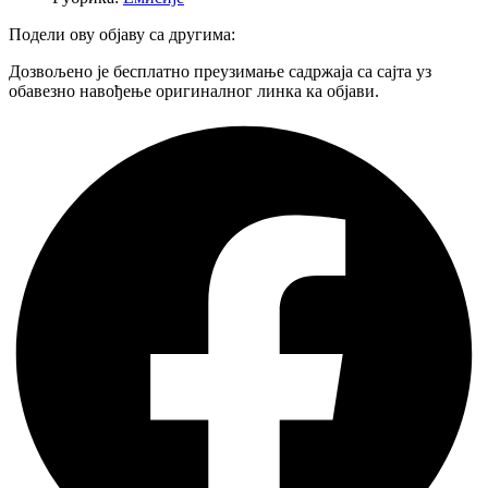
Подели ову објаву са другима:
Дозвољено је бесплатно преузимање садржаја са сајта уз
обавезно навођење оригиналног линка ка објави.