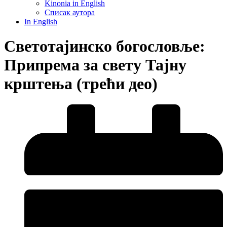
Kinonia in English
Списак аутора
In English
Светотајинско богословље:
Припрема за свету Тајну
крштења (трећи део)