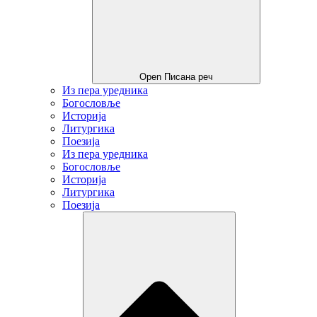
Open Писана реч
Из пера уредника
Богословље
Историја
Литургика
Поезија
Из пера уредника
Богословље
Историја
Литургика
Поезија