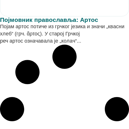
Појмовник православља: Артос
Појам артос потиче из грчког језика и значи „квасни
хлеб“ (грч. ἄρτος). У старој Грчкој
реч артос означавала је „колач“...