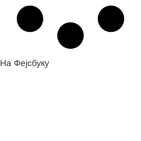
На Фејсбуку