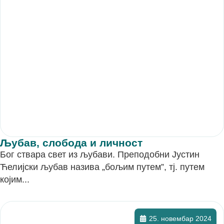
Љубав, слобода и личност
Бог ствара свет из љубави. Преподобни Јустин
Ћелијски љубав назива „бољим путем”, тј. путем
којим...
25. новембар 2024