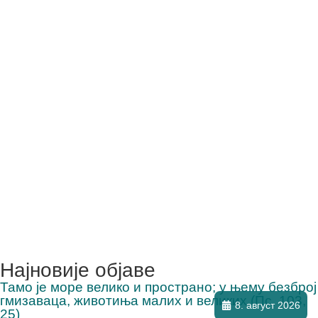
Најновије објаве
Тамо је море велико и пространо; у њему безброј
гмизаваца, животиња малих и великих (Пс. 103,
8. август 2026
25)