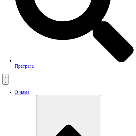
Претрага
О нама