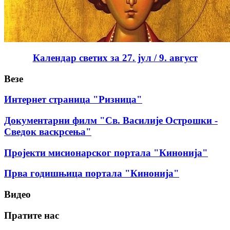
Календар светих за 27. јул / 9. август
Везе
Интернет страница "Ризница"
Документарни филм "Св. Василије Острошки -
Сведок васкрсења"
Пројекти мисионарског портала "Кинонија"
Прва годишњица портала "Кинонија"
Видео
Пратите нас