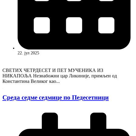
22. јул 2025
СВЕТИХ ЧЕТРДЕСЕТ И ПЕТ МУЧЕНИКА ИЗ
НИКАПОЉА Незнабожни цар Ликиније, примљен од
Константина Великог као...
Среда седме седмице по Педесетници