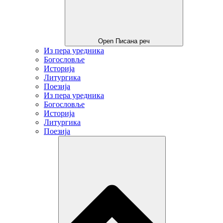
Open Писана реч
Из пера уредника
Богословље
Историја
Литургика
Поезија
Из пера уредника
Богословље
Историја
Литургика
Поезија