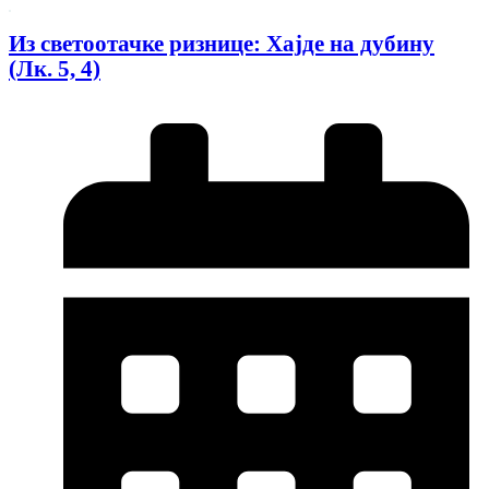
Из светоотачке ризнице: Хајде на дубину
(Лк. 5, 4)