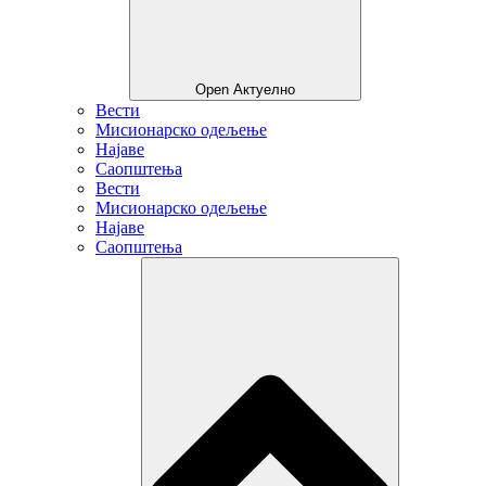
Open Актуелно
Вести
Мисионарско одељење
Најаве
Саопштења
Вести
Мисионарско одељење
Најаве
Саопштења