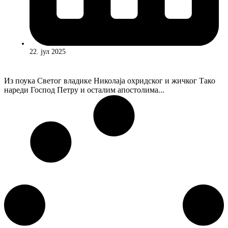
22. јул 2025
Из поука Светог владике Николаја охридског и жичког Тако
нареди Господ Петру и осталим апостолима...