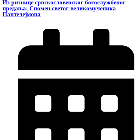
Из ризнице српскословенског богослужбеног
предања: Спомен светог великомученика
Пантелејмона