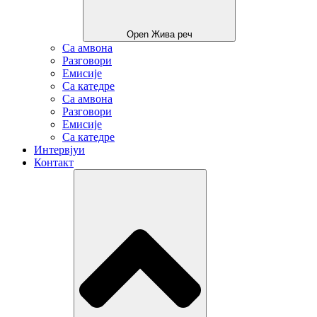
Open Жива реч
Са амвона
Разговори
Емисије
Са катедре
Са амвона
Разговори
Емисије
Са катедре
Интервјуи
Контакт