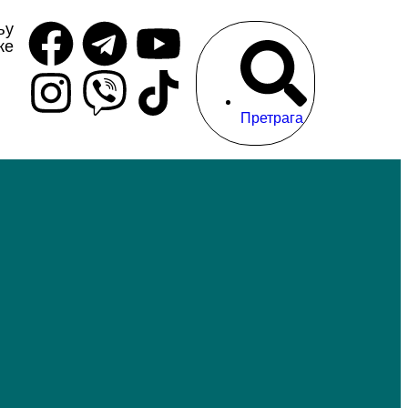
њу
ке
Претрага