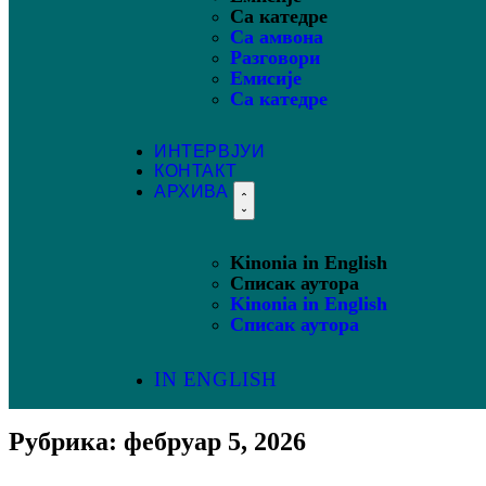
Са катедре
Са амвона
Разговори
Емисије
Са катедре
ИНТЕРВЈУИ
КОНТАКТ
АРХИВА
Kinonia in English
Списак аутора
Kinonia in English
Списак аутора
IN ENGLISH
Рубрика: фебруар 5, 2026