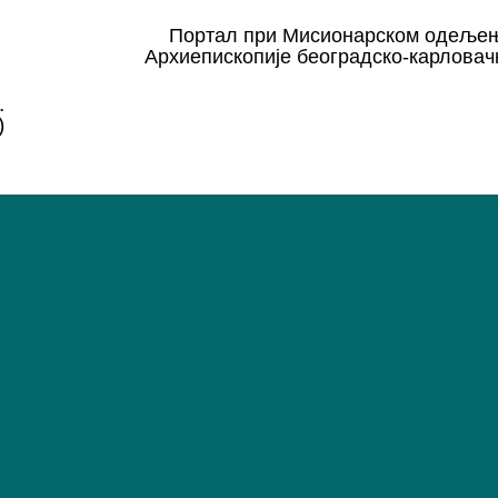
Портал при Мисионарском одеље
Архиепископије београдско-карловач
.
)