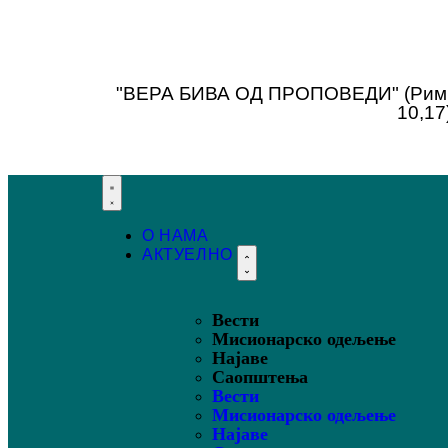
"ВЕРА БИВА ОД ПРОПОВЕДИ" (Рим
10,17
О НАМА
АКТУЕЛНО
Вести
Мисионарско одељење
Најаве
Саопштења
Вести
Мисионарско одељење
Најаве