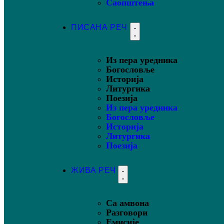
Саопштења
ПИСАНА РЕЧ
Из пера уредника
Богословље
Историја
Литургика
Поезија
Из пера уредника
Богословље
Историја
Литургика
Поезија
ЖИВА РЕЧ
Са амвона
Разговори
Емисије