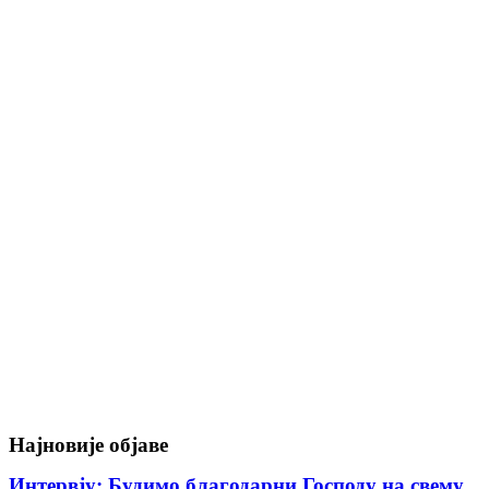
Најновије објаве
Интервју: Будимо благодарни Господу на свему