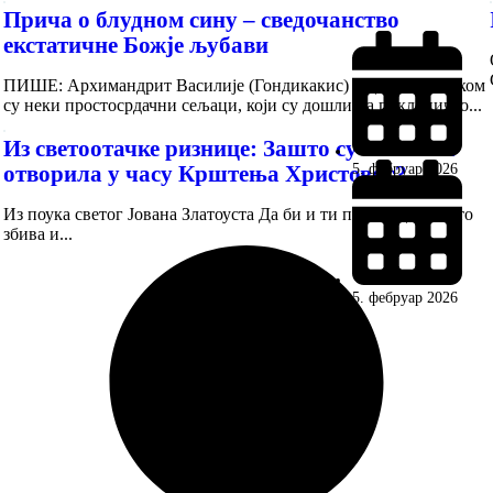
Прича о блудном сину – сведочанство
екстатичне Божје љубави
ПИШЕ: Архимандрит Василије (Гондикакис) Једном приликом
су неки простосрдачни сељаци, који су дошли на поклоничко...
Из светоотачке ризнице: Зашто су се небеса
отворила у часу Крштења Христовог?
5. фебруар 2026
Из поука светог Јована Златоуста Да би и ти познао да се исто
збива и...
5. фебруар 2026