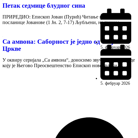
Петак седмице блудног сина
ПРИРЕДИО: Епископ Јован (Пурић) Читање из Прве
посланице Јованове (1 Јн. 2, 7-17) Љубљени, не пишем...
Са амвона: Саборност је једно од својстава
Цркве
5. фебруар 2026
У оквиру серијала „Са амвона“, доносимо звучни запис беседе
коју је Његово Преосвештенство Епископ новобрдски...
5. фебруар 2026