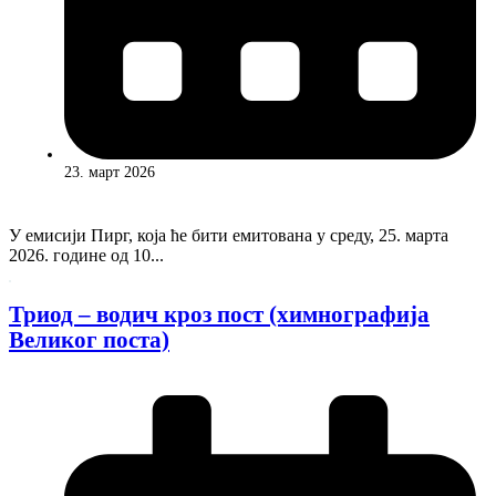
23. март 2026
У емисији Пирг, која ће бити емитована у среду, 25. марта
2026. године од 10...
Триод – водич кроз пост (химнографија
Великог поста)