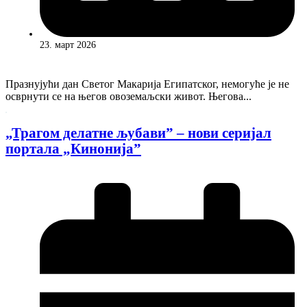
23. март 2026
Празнујући дан Светог Макарија Египатског, немогуће је не
осврнути се на његов овоземаљски живот. Његова...
„Трагом делатне љубавиˮ – нови серијал
портала „Кинонијаˮ