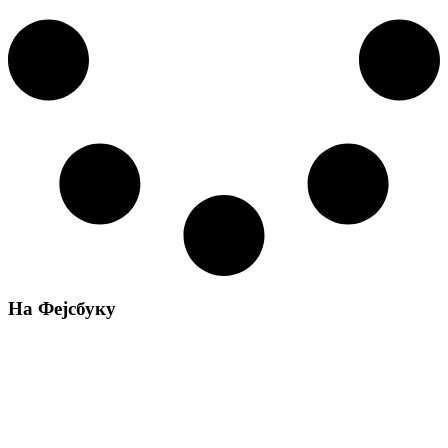
На Фејсбуку