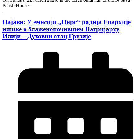
Parish House...
Најава: У емисији „Пирг“ радија Епархије
нишке о блаженопочившем Патријарху
Илији – Духовни отац Грузије