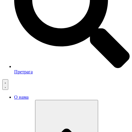
Претрага
О нама