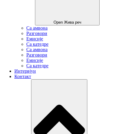
Open Жива реч
Са амвона
Разговори
Емисије
Са катедре
Са амвона
Разговори
Емисије
Са катедре
Интервјуи
Контакт