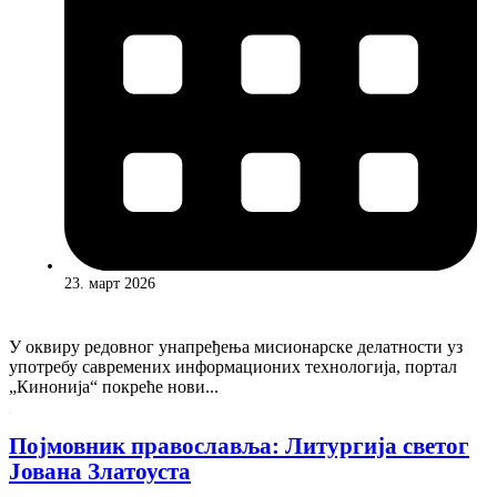
23. март 2026
У оквиру редовног унапређења мисионарске делатности уз
употребу савремених информационих технологија, портал
„Кинонија“ покреће нови...
Појмовник православља: Литургија светог
Јована Златоуста