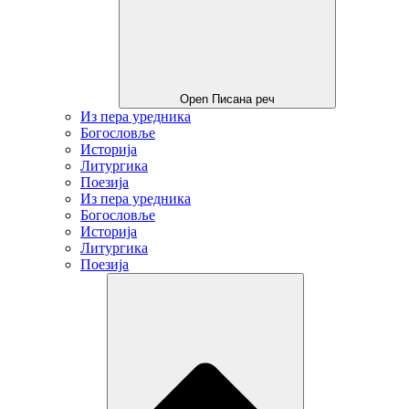
Open Писана реч
Из пера уредника
Богословље
Историја
Литургика
Поезија
Из пера уредника
Богословље
Историја
Литургика
Поезија