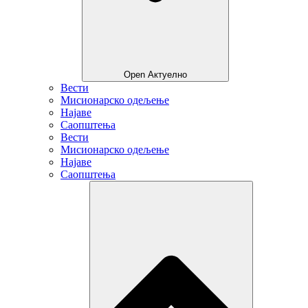
Open Актуелно
Вести
Мисионарско одељење
Најаве
Саопштења
Вести
Мисионарско одељење
Најаве
Саопштења