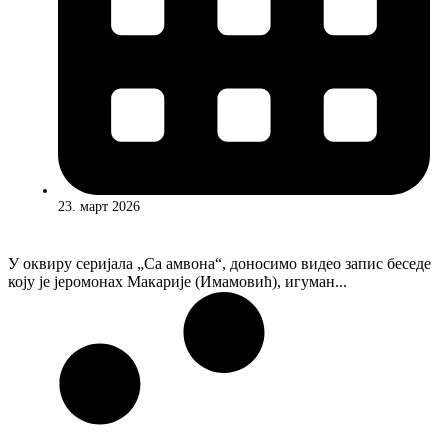
23. март 2026
У оквиру серијала „Са амвона“, доносимо видео запис беседе
коју је јеромонах Макарије (Имамовић), игуман...