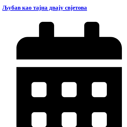
Љубав као тајна двају свјетова