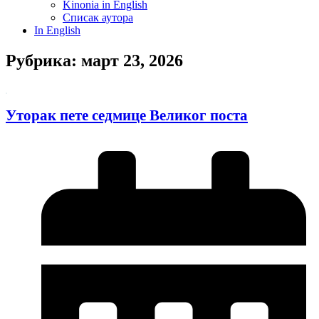
Kinonia in English
Списак аутора
In English
Рубрика: март 23, 2026
Уторак пете седмице Великог поста