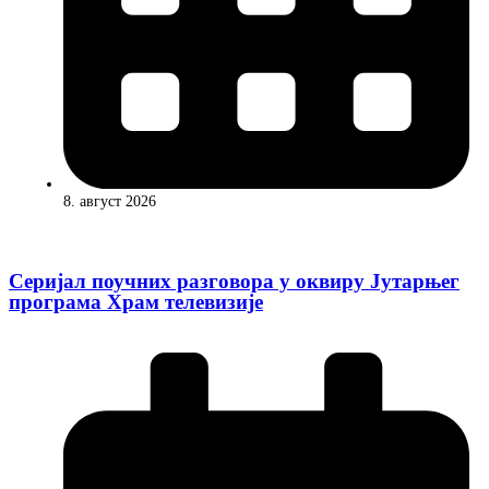
8. август 2026
Серијал поучних разговора у оквиру Јутарњег
програма Храм телевизије