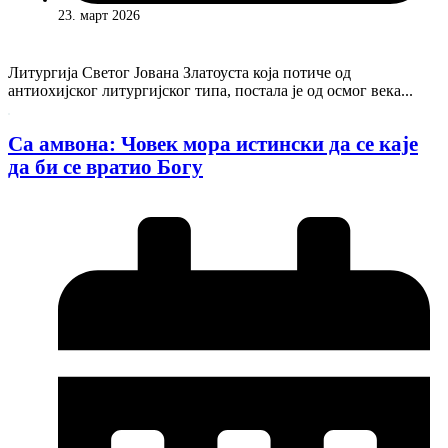
23. март 2026
Литургија Светог Јована Златоуста која потиче од
антиохијског литургијског типа, постала је од осмог века...
Са амвона: Човек мора истински да се каје
да би се вратио Богу