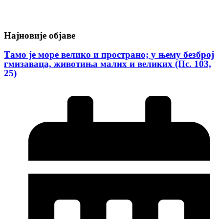
Најновије објаве
Тамо је море велико и пространо; у њему безброј
гмизаваца, животиња малих и великих (Пс. 103,
25)