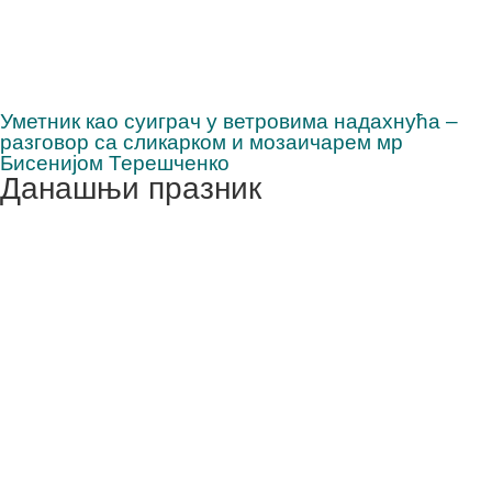
Уметник као суиграч у ветровима надахнућа –
разговор са сликарком и мозаичарем мр
Бисенијом Терешченко
Данашњи празник