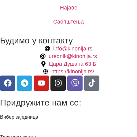
Најаве
Саопштења
Будимо у контакту
info@kinonija.rs
urednik@kinonija.rs
Цара Душана 63 Б
https://kinonija.rs/
Придружите нам се:
Вибер заједница