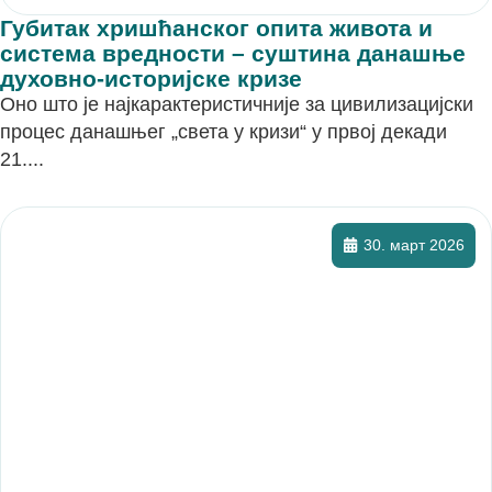
Губитак хришћанског опита живота и
система вредности – суштина данашње
духовно-историјске кризе
Оно што је најкарактеристичније за цивилизацијски
процес данашњег „света у кризи“ у првој декади
21....
30. март 2026