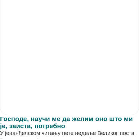
Господе, научи ме да желим оно што ми
је, заиста, потребно
У јеванђелском читању пете недеље Великог поста