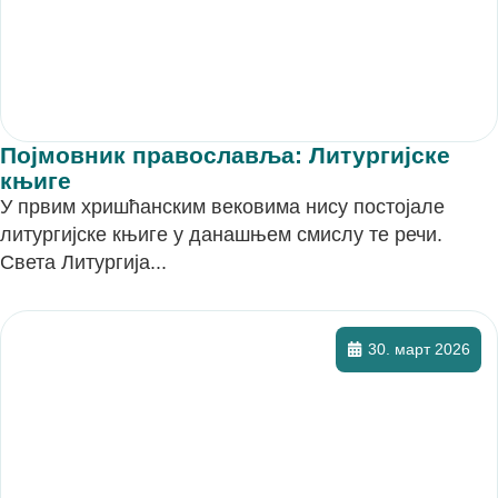
Појмовник православља: Литургијске
књиге
У првим хришћанским вековима нису постојале
литургијске књиге у данашњем смислу те речи.
Света Литургија...
30. март 2026