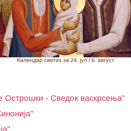
Календар светих за 24. јул / 6. август
е Острошки - Сведок васкрсења"
Кинонија"
ја"