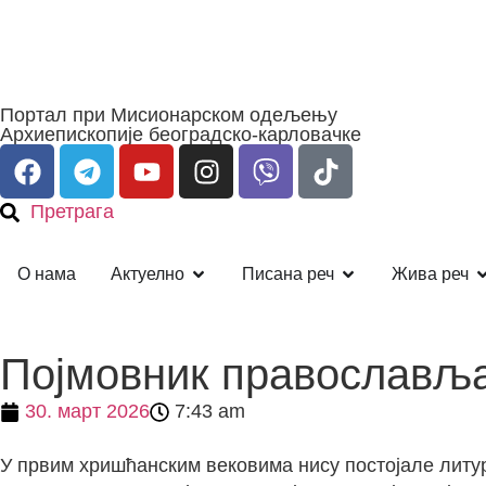
Портал при Мисионарском одељењу
Архиепископије београдско-карловачке
Претрага
О нама
Актуелно
Писана реч
Жива реч
Појмовник православља:
30. март 2026
7:43 am
У првим хришћанским вековима нису постојале литур