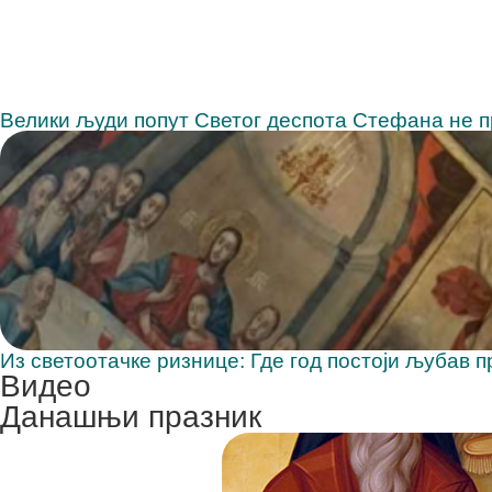
Велики људи попут Светог деспота Стефана не п
Из светоотачке ризнице: Где год постоји љубав 
Видео
Данашњи празник