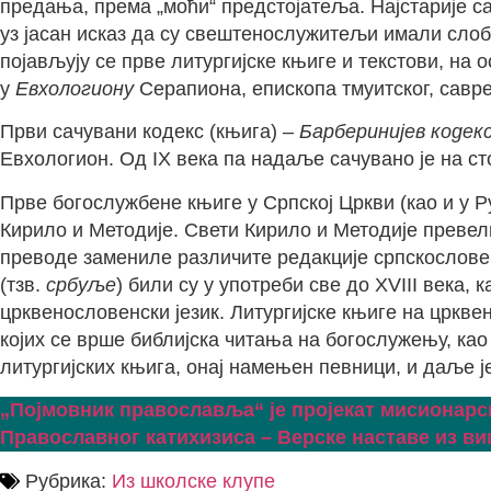
предања, према „моћи“ предстојатеља. Најстарије с
уз јасан исказ да су свештенослужитељи имали слоб
појављују се прве литургијске књиге и текстови, на
у
Евхологиону
Серапиона, епископа тмуитског, савре
Први сачувани кодекс (књига) –
Барберинијев кодек
Евхологион. Од IX века па надаље сачувано је на ст
Прве богослужбене књиге у Српској Цркви (као и у Ру
Кирило и Методије. Свети Кирило и Методије превел
преводе замениле различите редакције српскословен
(тзв.
србуље
) били су у употреби све до XVIII века
црквенословенски језик. Литургијске књиге на цркве
којих се врше библијска читања на богослужењу, ка
литургијских књига, онај намењен певници, и даље ј
„Појмовник православља“ је пројекат мисионарск
Православног катихизиса – Верске наставе из в
Рубрика:
Из школске клупе