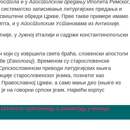
постола
и у
Апостолском предању
Иполита Римског,
 систематско записивање литургијских предања и
ли свештени обреди Цркве. Прве такве примере имамо
пта, и у
Апостолским Установама
из Антиохије.
ватније, у Јужној Италији и садржи константинопољски
ки који су извршила света браћа, словенски апостоли
бе (
Евхологиј
). Временом су старословенске
 Српскословенски преводи литургијских књига
ције старословенског језика, познатог као
ј Православној Цркви, а само мањи део (књиге из
 на говорни српски језик. Највећи корпус
 катихета припремају и реализују ученици