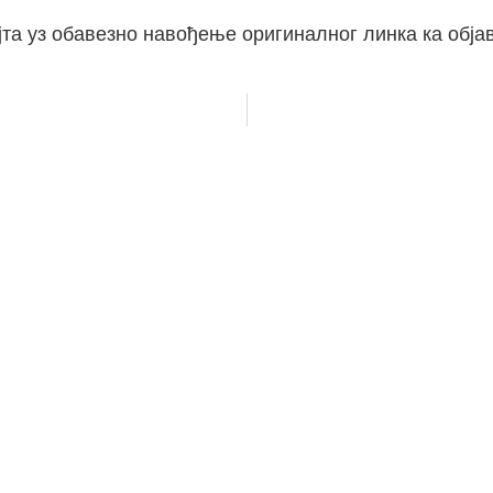
та уз обавезно навођење оригиналног линка ка објав