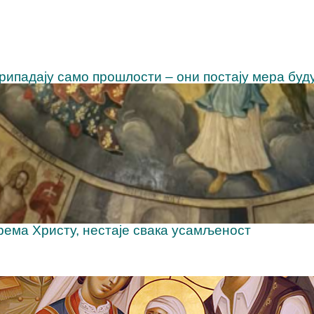
рипадају само прошлости – они постају мера буд
према Христу, нестаје свака усамљеност