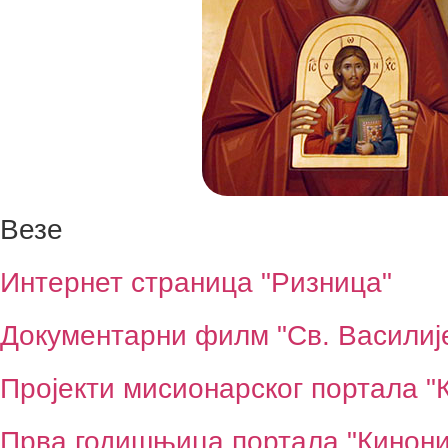
Везе
Интернет страница "Ризница"
Документарни филм "Св. Василиј
Пројекти мисионарског портала "
Прва годишњица портала "Кинони