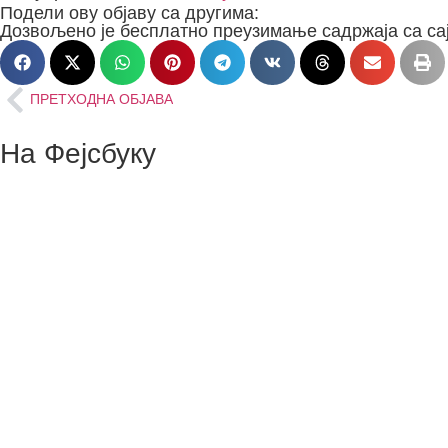
Подели ову објаву са другима:
Дозвољено је бесплатно преузимање садржаја са сај
ПРЕТХОДНА ОБЈАВА
На Фејсбуку