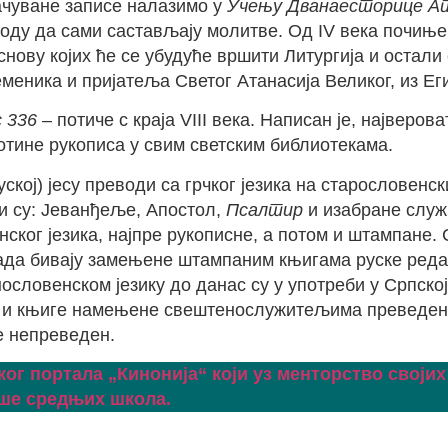
ачуване записе налазимо у
Учењу Дванаесторице А
оду да сами састављају молитве. Од IV века почиње
 основу којих ће се убудуће вршити Литургија и оста
меника и пријатеља Светог Атанасија Великог, из Еги
с 336
– потиче с краја VIII века. Написан је, најверо
отине рукописа у свим светским библиотекама.
ској) јесу преводи са грчког језика на старословенс
и су: Јеванђеље, Апостол,
Псалтир
и изабране служ
ског језика, најпре рукописне, а потом и штампане.
, када бивају замењене штампаним књигама руске редак
нословенском језику до данас су у употреби у Српско
о и књиге намењене свештенослужитељима преведен је
е непреведен.
ог портала „Кинонија“ који уз менторство својих
ише средњих школа.