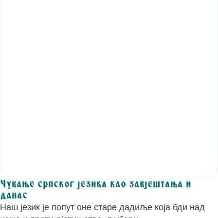
Чување српског језика као завјештања и
данас
Наш језик је попут оне старе дадиље која бди над