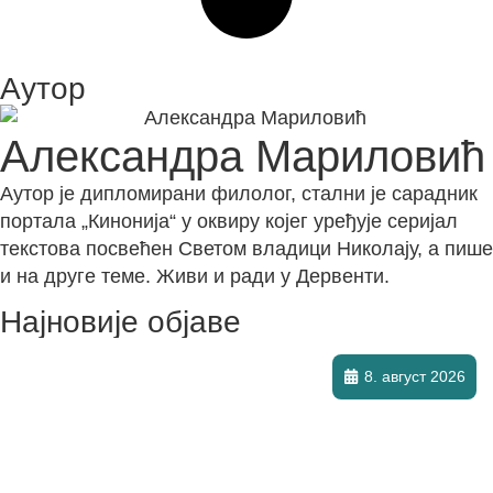
Аутор
Александра Мариловић
Аутор је дипломирани филолог, стални је сарадник
портала „Кинонија“ у оквиру којег уређује серијал
текстова посвећен Светом владици Николају, а пише
и на друге теме. Живи и ради у Дервенти.
Најновије објаве
8. август 2026