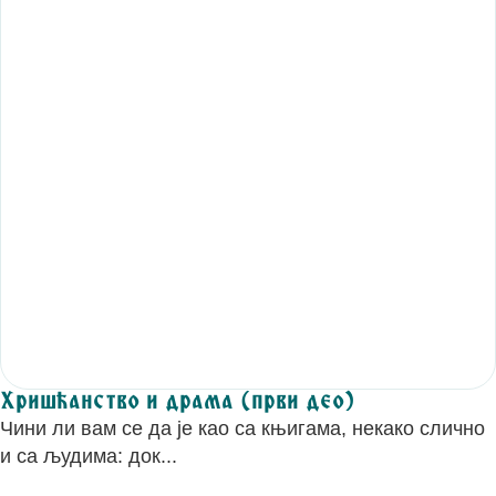
Хришћанство и драма (први део)
Чини ли вам се да је као са књигама, некако слично
и са људима: док...