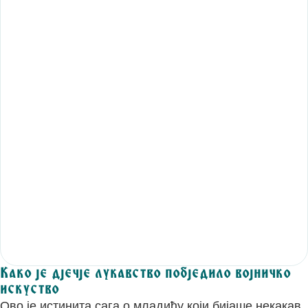
Како је дјечје лукавство побједило војничко
искуство
Ово је истинита сага о младићу који бијаше некакав