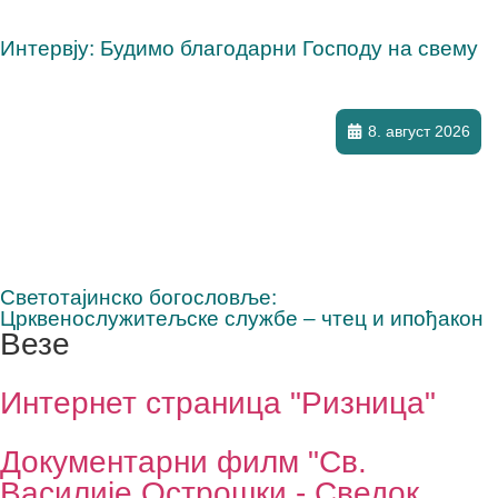
Интервју: Будимо благодарни Господу на свему
8. август 2026
Светотајинско богословље:
Црквенослужитељске службе – чтец и ипођакон
Везе
Интернет страница "Ризница"
Документарни филм "Св.
Василије Острошки - Сведок