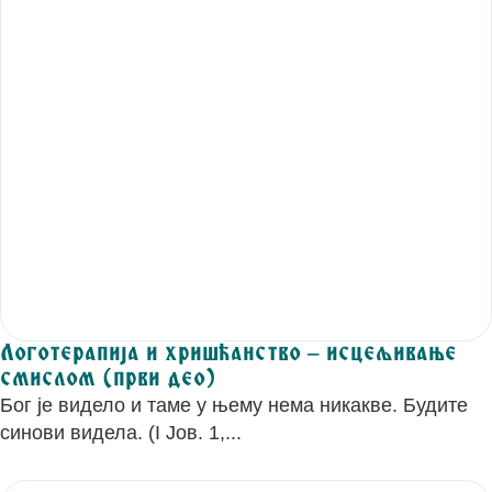
Логотерапија и хришћанство – исцељивање
смислом (први део)
Бог је видело и таме у њему нема никакве. Будите
синови видела. (I Јов. 1,...