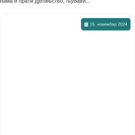
нама и прати дјетињство, љубави...
15. новембар 2024