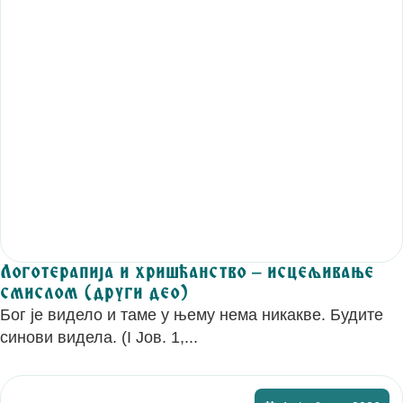
Логотерапија и хришћанство – исцељивање
смислом (други део)
Бог је видело и таме у њему нема никакве. Будите
синови видела. (I Јов. 1,...