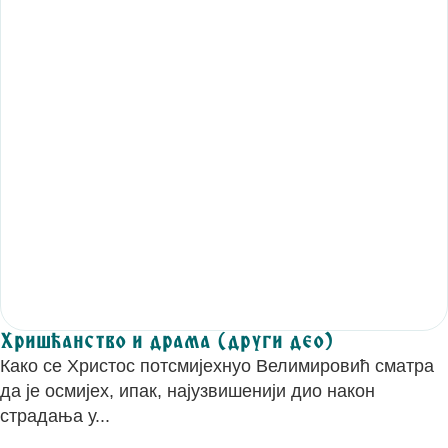
Хришћанство и драма (други део)
Како се Христос потсмијехнуо Велимировић сматра
да је осмијех, ипак, најузвишенији дио након
страдања у...