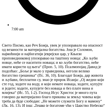
7:00 am
Свето Писмо, као Реч Божја, увек је упозоравало на опасност
од везаности за материјална богатства. Још је Соломон,
најмоћнији и најбогатији јеврејски цар, у Књизи
проповедниковој упозоравао на таштину новца: „Ко љуби
новце, неће се наситити новаца; и ко љуби богатство, неће
имати користи од њега“ (Проп. 5, 10). Псалмопојац Давид је
подсећао: „Боље је мало у праведника, неголи велико
богатство грешника“ (Пс. 36, 10). Благодат Божја, дар живота
и љубави, бесплатни су, знао је пророк Исаија: „Ој жедни који
сте год, ходите на воду, и који немате новаца, ходите, купујте
и једите; ходите, купујете без новаца и без плате вина и
млијека“ (Ис. 55, 1-2). Господ Исус Христос је много пута
говорио да материјално благо прикива за земљу човека који
треба да буде слободан: „Не можете служити Богу и мамону“
(Лк. 16, 13). И још: „Тешко је богатоме ући у Царство Небеско“