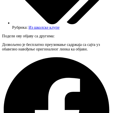
Рубрика:
Из школске клупе
Подели ову објаву са другима:
Дозвољено је бесплатно преузимање садржаја са сајта уз
обавезно навођење оригиналног линка ка објави.