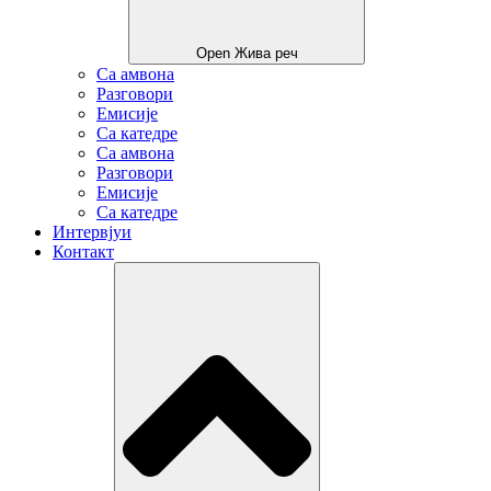
Open Жива реч
Са амвона
Разговори
Емисије
Са катедре
Са амвона
Разговори
Емисије
Са катедре
Интервјуи
Контакт