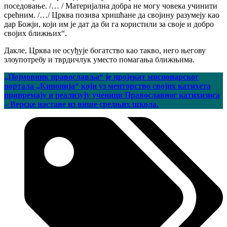
поседовање. /… / Материјална добра не могу човека учинити
срећним. /…/ Црква позива хришћане да својину разумеју као
дар Божји, који им је дат да би га користили за своје и добро
својих ближњих“.
Дакле, Црква не осуђује богатство као такво, него његову
злоупотребу и тврдичлук уместо помагања ближњима.
„Појмовник православља“ је пројекат мисионарског
портала „Кинонија“ који уз менторство својих катихета
припремају и реализују ученици Православног катихизиса
– Верске наставе из више средњих школа.