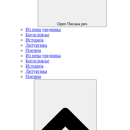
Open Писана реч
Из пера уредника
Богословље
Историја
Литургика
Поезија
Из пера уредника
Богословље
Историја
Литургика
Поезија