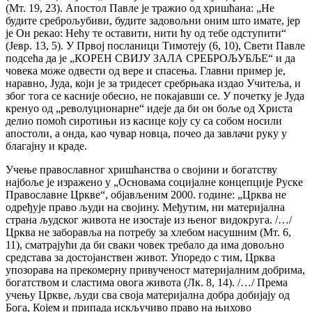
(Мт. 19, 23). Апостол Павле је тражио од хришћана: „Не
будите среброљубиви, будите задовољни оним што имате, јер
је Он рекао: Нећу те оставити, нити ћу од тебе одступити“
(Јевр. 13, 5). У Првој посланици Тимотеју (6, 10), Свети Павле
подсећа да је „КОРЕН СВИЈУ ЗАЛА СРЕБРОЉУБЉЕ“ и да
човека може одвести од вере и спасења. Главни пример је,
наравно, Јуда, који је за тридесет сребрњака издао Учитеља, и
због тога се касније обесио, не покајавши се. У почетку је Јуда
кренуо од „револуционарне“ идеје да би он боље од Христа
делио помоћ сиротињи из касице коју су са собом носили
апостоли, а онда, као чувар новца, почео да завлачи руку у
благајну и краде.
Учење православног хришћанства о својини и богатству
најбоље је изражено у „Основама социјалне концепције Руске
Православне Цркве“, објављеним 2000. године: „Црква не
одређује право људи на својину. Међутим, ни материјална
страна људског живота не изостаје из њеног видокруга. /…/
Црква не заборавља на потребу за хлебом насушним (Мт. 6,
11), сматрајући да би сваки човек требало да има довољно
средстава за достојанствен живот. Упоредо с тим, Црква
упозорава на прекомерну привученост материјалним добрима,
богатством и сластима овога живота (Лк. 8, 14). /…/ Према
учењу Цркве, људи сва своја материјална добра добијају од
Бога, Којем и припада искључиво право на њихово