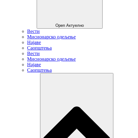
Open Актуелно
Вести
Мисионарско одељење
Најаве
Саопштења
Вести
Мисионарско одељење
Најаве
Саопштења