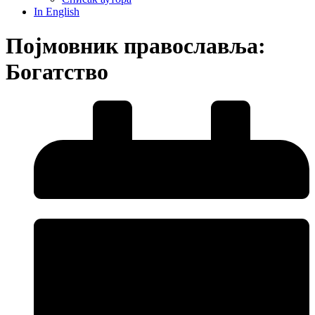
In English
Појмовник православља:
Богатство