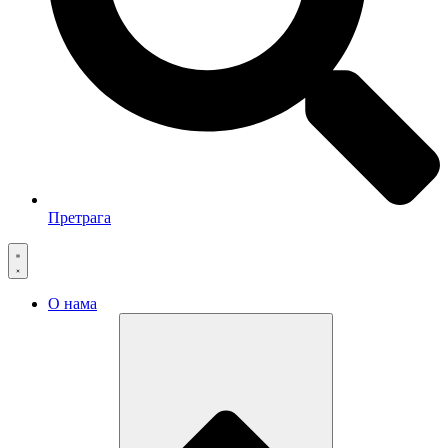
Претрага
О нама