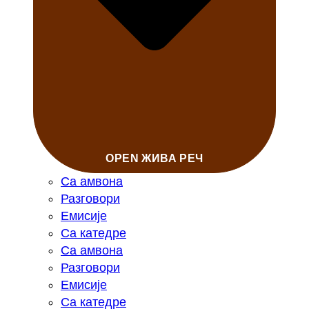
OPEN ЖИВА РЕЧ
Са амвона
Разговори
Емисије
Са катедре
Са амвона
Разговори
Емисије
Са катедре