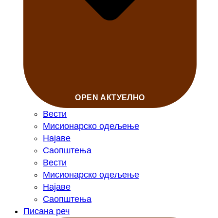
OPEN АКТУЕЛНО
Вести
Мисионарско одељење
Најаве
Саопштења
Вести
Мисионарско одељење
Најаве
Саопштења
Писана реч