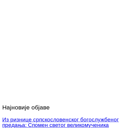
Најновије објаве
Из ризнице српскословенског богослужбеног
предања: Спомен светог великомученика