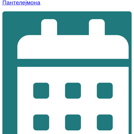
Пантелејмона