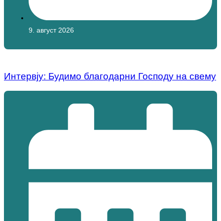
9. август 2026
Интервју: Будимо благодарни Господу на свему