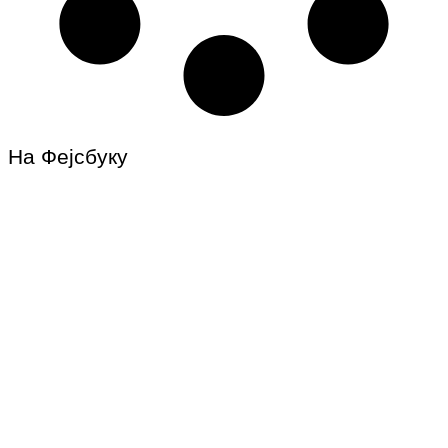
На Фејсбуку