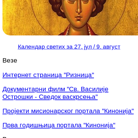
Календар светих за 27. јул / 9. август
Везе
Интернет страница "Ризница"
Документарни филм "Св. Василије
Острошки - Сведок васкрсења"
Пројекти мисионарског портала "Кинонија"
Прва годишњица портала "Кинонија"