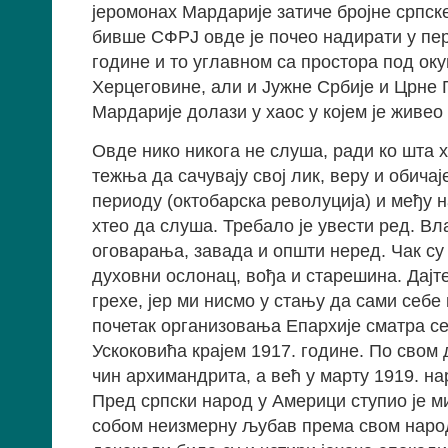
јеромонах Мардарије затиче бројне српск
бивше СФРЈ овде је почео надирати у пер
године и то углавном са простора под оку
Херцеговине, али и Јужне Србије и Црне 
Мардарије долази у хаос у којем је живео
Овде нико никога не слуша, ради ко шта х
тежња да сачувају свој лик, веру и обичаје
периоду (октобарска револуција) и међу н
хтео да слуша. Требало је увести ред. В
оговарања, завада и општи неред. Чак су
духовни ослонац, вођа и старешина. Дајте
грехе, јер ми нисмо у стању да сами себе 
почетак организовања Епархије сматра с
Ускоковића крајем 1917. године. По свом д
чин архимандрита, а већ у марту 1919. на
Пред српски народ у Америци ступио је м
собом неизмерну љубав према свом народу