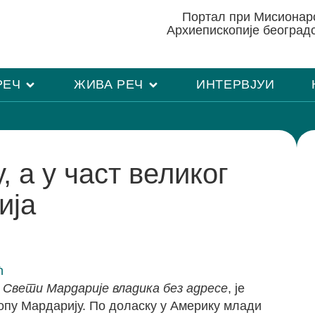
Портал при Мисиона
Архиепископије београд
РЕЧ
ЖИВА РЕЧ
ИНТЕРВЈУИ
, а у част великог
ија
ћ
м
Свети Мардарије владика без адресе
, је
пу Мардарију. По доласку у Америку млади