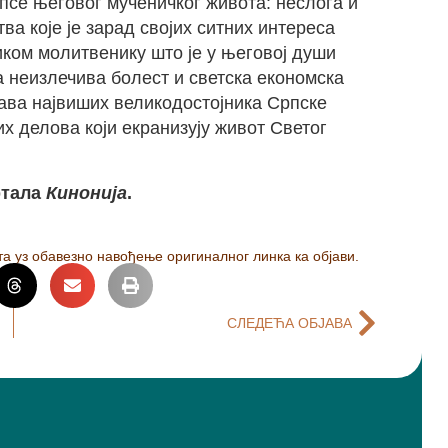
ипсе његовог мученичког живота: неслога и
а које је зарад својих ситних интереса
ком молитвенику што је у његовој души
 неизлечива болест и светска економска
јава највиших великодостојника Српске
 делова који екранизују живот Светог
ртала
Кинонија
.
а уз обавезно навођење оригиналног линка ка објави.
СЛЕДЕЋА ОБЈАВА