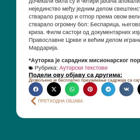
дочекали била су и четири јахача апокал
нејединство међу једним делом свештенств
стварало раздор и отпор према овом вели
стварало огромну бол: Беспарица, његова
криза. Филм састоји од документарних из
Православне Цркве и већим делом играних
Мардарија.
*Ауторка је сарадник мисионарског по
Рубрика:
Ауторски текстови
Подели ову објаву са другима:
Дозвољено је бесплатно преузимање садржаја са сајт
ПРЕТХОДНА ОБЈАВА