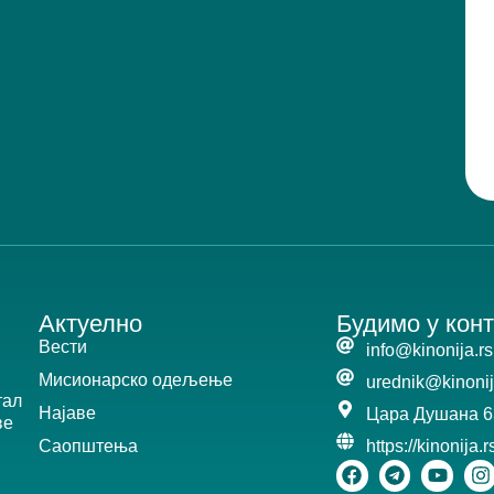
Актуелно
Будимо у конт
Вести
info@kinonija.rs
Мисионарско одељење
urednik@kinonij
тал
Најаве
Цара Душана 6
ве
Саопштења
https://kinonija.r