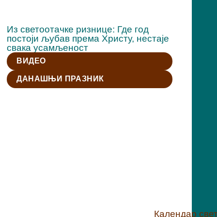
Из светоотачке ризнице: Где год
постоји љубав према Христу, нестаје
свака усамљеност
ВИДЕО
ДАНАШЊИ ПРАЗНИК
Календар свети