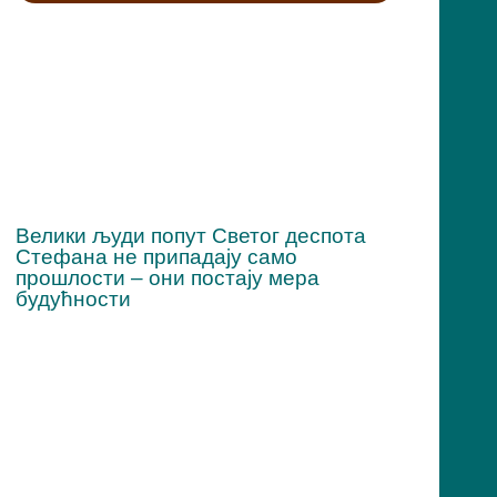
Велики људи попут Светог деспота
Стефана не припадају само
прошлости – они постају мера
будућности