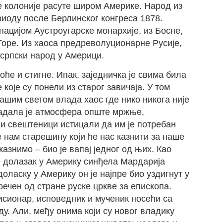
е колоније расуте широм Америке. Народ из
иоду после Берлинског конгреса 1878.
пацијом Аустроугарске монархије, из Босне,
Горе. Из хаоса предреволуционарне Русије,
 српски народ у Америци.
оће и стигне. Ипак, заједничка је свима била
 које су понели из старог завичаја. У том
ашим светом влада хаос где нико никога није
ладала је атмосфера опште мржње,
 и свештеници истицали да им је потребан
 нам старешину који ће нас казнити за наше
казнимо – био је вапај једног од њих. Као
е долазак у Америку синђела Мардарија
оласку у Америку он је најпре био уздигнут у
речен од стране руске цркве за епископа.
исионар, исповедник и мученик носећи са
. Али, међу онима који су новог владику