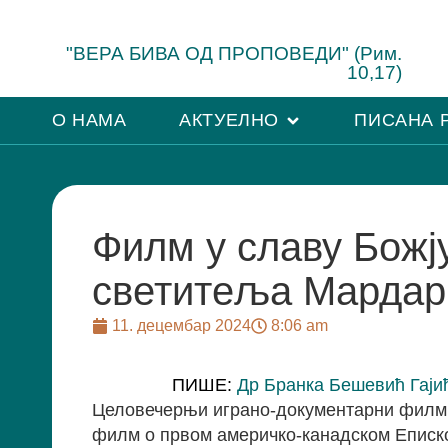
"ВЕРА БИВА ОД ПРОПОВЕДИ" (Рим.
10,17)
О НАМА
АКТУЕЛНО
ПИСАНА 
Филм у славу Божју
светитеља Мардар
11. децембар 2024
8:06 am
ПИШЕ:
Др Бранка Бешевић Гаји
Целовечерњи играно-документарни фил
филм о првом америчко-канадском Еписко