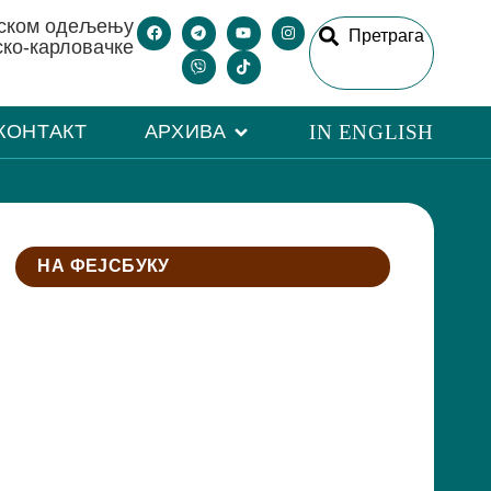
рском одељењу
Претрага
ско-карловачке
КОНТАКТ
АРХИВА
IN ENGLISH
НА ФЕЈСБУКУ