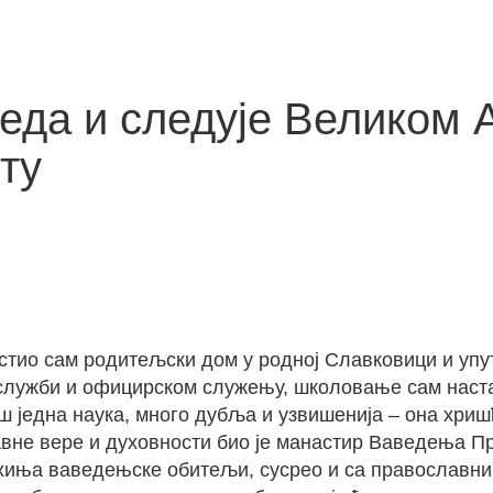
еда и следује Великом А
ту
тио сам родитељски дом у родној Славковици и упути
 служби и официрском служењу, школовање сам настав
ш једна наука, много дубља и узвишенија – она хришћ
вне вере и духовности био је манастир Ваведења Пр
ахиња ваведењске обитељи, сусрео и са православн