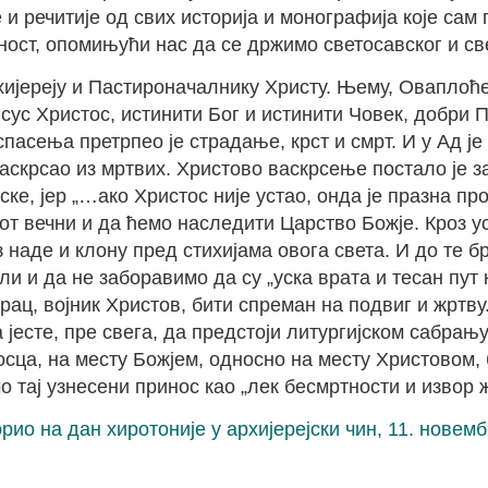
 и речитије од свих историја и монографија које са
ност, опомињући нас да се држимо светосавског и св
ијереју и Пастироначалнику Христу. Њему, Оваплоћен
сус Христос, истинити Бог и истинити Човек, добри П
спасења претрпео је страдање, крст и смрт. И у Ад 
 васкрсао из мртвих. Христово васкрсење постало је 
е, јер „…ако Христос није устао, онда је празна про
т вечни и да ћемо наследити Царство Божје. Кроз уста
 наде и клону пред стихијама овога света. И до те б
ли и да не заборавимо да су „уска врата и тесан пут 
ац, војник Христов, бити спреман на подвиг и жртву
а јесте, пре свега, да предстоји литургијском сабрањ
оносца, на месту Божјем, односно на месту Христовом
о тај узнесени принос као „лек бесмртности и извор
ворио на дан хиротоније у архијерејски чин, 11. нове