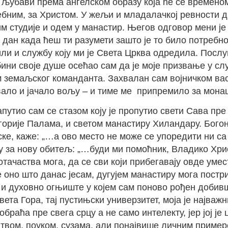
 љубави према ангелском образу која ће се временом 
ебним, за Христом. У жељи и младалачкој ревности 
м студије и одем у манастир. Његов одговор мени је
 дан када ћеш ти разумети зашто је то било потребн
или и службу коју ми је Света Црква одредила. Посл
ини своје душе осећао сам да је моје призвање у слу
м земаљског команданта. Захвалан сам војничком вас
вало и јачало вољу – и тиме ме припремило за мона
утио сам се стазом коју је пропутио свети Сава пре 
ригорије Палама, и светом манастиру Хиландару. Бог
е, каже: „…а ово место не може се упоредити ни са
 за нову обитељ: „…буди ми помоћник, Владико Хрис
ачаства мога, да се сви који прибегавају овде умест
оно што данас јесам, дугујем манастиру мога постри
а и духовно огњиште у којем сам поново рођен добив
ета Гора, тај пустињски универзитет, моја је најва
обраћа пре свега срцу а не само интелекту, јер јој 
литвом, поуком, сузама, али понајвише личним прим