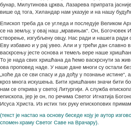
бунар, Милутинова црква, Лазарева припрата јасније
више од тога, Хиландар нам указује и на нашу будућ
Епископ треба да се угледа и последује Великом Арх
се на земљу, у овај наш „мравињак“. Он, Богочовек И
створење, изгубљену овцу. Нас ради и нашега ради 
Еву избавио и у рај увео. Али и у трећи дан славно
васкрсењу јесте основа и темељ вере наше хришћанск
То је нада свих хришћана да ћемо васкрснути за живо
ова проповед наде. У наше дане многи су остали без
„хоће да се сви спасу и да дођу у познање истине“, а
кроз многа искушења. Бити хришћанин значи бити бор
нам се открива у светој Литургији. А служба епископ
епископа, јер је он, по речима Светог Игнатија Бог
Исуса Христа. Из истих тих руку епископових примам
(текст је настао на основу беседе коју је аутор изго
спомен-храму Светог Саве на Врачару).