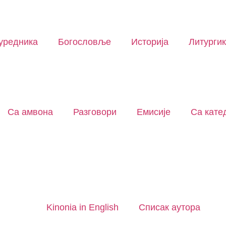
уредника
Богословље
Историја
Литурги
Са амвона
Разговори
Емисије
Са кате
Kinonia in English
Списак аутора