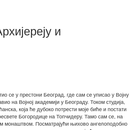
рхијереју и
о се у престони Београд, где сам се уписао у Војну
ио на Војној академији у Београду. Током студија,
анска, која ће дубоко потрести моје биће и постати
есвете Богородице на Топчидеру. Тамо сам се, на
им монаштвом. Посматрајући њихово ангелоподобно