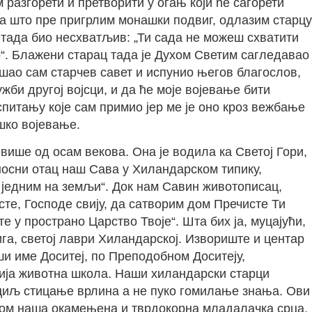
разгорети и претворити у огањ који ће сагорети
да што пре пригрлим монашки подвиг, одлазим старцу
 тада био несхватљив: „Ти сада не можеш схватити
о“. Блажени старац тада је Духом Светим сагледавао
ушао сам старчев савет и испунио његов благослов,
жби другој војсци, и да ће моје војевање бити
питању које сам примио јер ме је оно кроз вежбање
шко војевање.
више од осам векова. Она је водила ка Светој Гори,
оносни отац наш Сава у Хиландарском типику,
 једним на земљи“. Док нам Савин животописац,
те, Господе свију, да сатворим дом Пречисте Ти
е у пространо Царство Твоје“. Шта бих ја, муцајући,
га, светој лаври Хиландарској. Извориште и центар
ши име Доситеј, по Преподобном Доситеју,
жнија животна школа. Наши хиландарски старци
је циљ стицање врлина а не пуко гомилање знања. Ови
ером наша окамењена и тврдокорна младалачка срца,