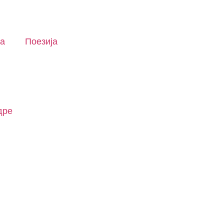
ка
Поезија
дре