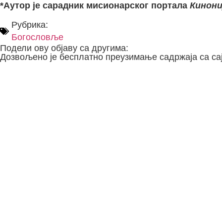
*Аутор је сарадник мисионарског портала
Кинони
Рубрика:
Богословље
Подели ову објаву са другима:
Дозвољено је бесплатно преузимање садржаја са сај