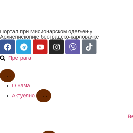
Портал при Мисионарском одељењу
Архиепископије београдско-карловачке
Претрага
О нама
Актуелно
В