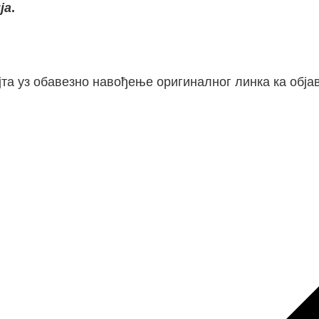
ја
.
та уз обавезно навођење оригиналног линка ка објав