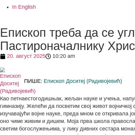
In English
Епископ треба да се угл
Пастироначалнику Хрис
20. август 2025
10:20 am
ПИШЕ:
Епископ Доситеј (Радивојевић)
Као петнаестогодишњак, жељан науке и учења, напус
гимназију. Желећи да посветим свој живот војничкој
изучавајући војне науке, преда мном се откривала јо
оно чиме живим и дишем. Моја прва школа правосла
светим богослужењима, у лику дивних сестара мон