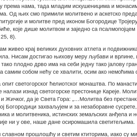
 су према нама, тада младим искушеницима и монаси
ма. Од њих смо примили молитвено и аскетско пред
литургије и молитве пред иконом Богородице Тројеру
биће, које дише молитвом и заједно са псалмопојцем
25, 8).
м живео крај великих духовних атлета и подвижника,
ила. Нисам достигао њихову меру љубави и врлине, и
 тако плодно дрво има на себи једну тако јалову гран
а самим собом нећу се хвалити, осим ако немоћима сво
 опит светогорског ћелиотског монаштва. По манас
 налази изнад светогорске престонице Кареје. Молит
и Жичког, да је Света Гора: „…Молитва без престанк
ој Богородици захваљујем и за незаборавне сусрете,
ика и молитвеника, истинских земаљских анђела и не
није ни у ове, наше дане осиромашила светитељима.
 славном прошлошћу и светим ктиторима, иако су ми