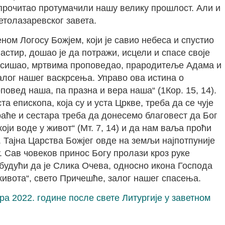
м прочитао протумачили нашу велику прошлост. Али и
етолазаревског завета.
ом Логосу Божјем, који је савио небеса и спустио
астир, дошао је да потражи, исцели и спасе своје
је сишао, мртвима проповедао, прародитеље Адама и
залог нашег васкрсења. Управо ова истина о
повед наша, па празна и вера наша“ (1Кор. 15, 14).
 епископа, која су и уста Цркве, треба да се чује
раће и сестара треба да донесемо благовест да Бог
који воде у живот“ (Мт. 7, 14) и да нам ваља проћи
. Тајна Царства Божјег овде на земљи најпотпуније
у. Сав човеков принос Богу пролази кроз руке
, будући да је Слика Очева, односно икона Господа
 живота“, свето Причешће, залог нашег спасења.
мбра 2022. године после свете Литургије у заветном