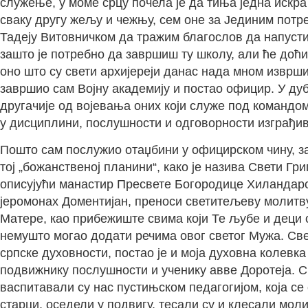
служење, у моме срцу почела је да тиња једна искра
сваку другу жељу и чежњу, сем оне за Јединим потр
Тадеју Витовничком да тражим благослов да напусти
зашто је потребно да завршиш ту школу, али ће доћи
оно што су свети архијереји данас нада мном изврш
завршио сам Војну академију и постао официр. У дуб
другачије од војевања оних који служе под командо
у дисциплини, послушности и одговорности изграђи
Пошто сам послужио отаџбини у официрском чину, зап
тој „божанственој планини“, како је назива Свети Г
описујући манастир Пресвете Богородице Хиландарск
јеромонах Доментијан, преноси светитељеву молитву
Матере, као прибежиште свима који Те љубе и деци от
немушто могао додати речима овог светог Мужа. Све 
српске духовности, постао је и моја духовна колевк
подвижнику послушности и ученику авве Доротеја. Св
васпитавали су нас пустињском педагогијом, која се 
старци, оседели у подвигу, тесали су и клесали мо