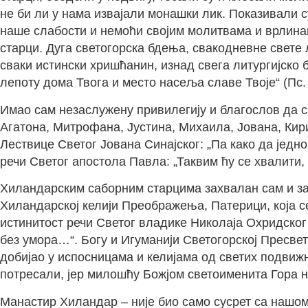
не би ли у нама извајали монашки лик. Показивали
наше слабости и немоћи својим молитвама и врлина
старци. Дуга светогорска бдења, свакодневне свете 
сваки истински хришћанин, изнад свега литургијско 
лепоту дома Твога и место насеља славе Твоје“ (Пс. 
Имао сам незаслужену привилегију и благослов да са
Агатона, Митрофана, Јустина, Михаила, Јована, Кир
Лествице Светог Јована Синајског: „Па како да једно
речи Светог апостола Павла: „Таквим ћу се хвалити, 
Хиландарским саборним старцима захвалан сам и за
Хиландарској келији Преображења, Патерици, која се
истинитост речи Светог владике Николаја Охридског 
без умора…“. Богу и Игуманији Светогорској Пресвет
добијао у испосницама и келијама од светих подвижн
потресали, јер милошћу Божјом светоименита Гора 
Манастир Хиландар – није био само сусрет са нашом