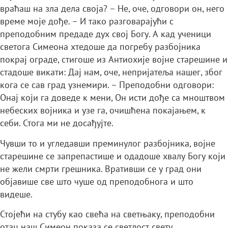
враћаш на зла дела своја? – Не, оче, одговори он, него
време моје дође. – И тако разговарајући с
преподобним предаде дух свој Богу. А кад ученици
светога Симеона хтедоше да погребу разбојника
покрај ограде, стигоше из Антиохије војне старешине и
стадоше викати: Дај нам, оче, непријатеља нашег, због
кога се сав град узнемири. – Преподобни одговори:
Онај који га доведе к мени, Он исти дође са мноштвом
небеских војника и узе га, очишћена покајањем, к
себи. Стога ми не досађујте.
Чувши то и угледавши преминулог разбојника, војне
старешине се запрепастише и одадоше хвалу Богу који
не жели смрти грешника. Вративши се у град они
објавише све што чуше од преподобнога и што
видеше.
Стојећи на стубу као свећа на светњаку, преподобни
отац наш Симеон показа се светлост свету,