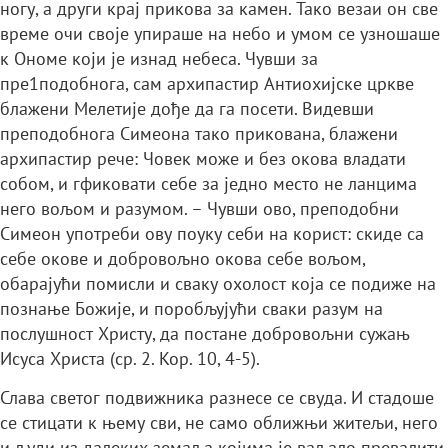
ногу, а други крај прикова за камен. Тако везаи он све
време очи своје упираше на небо и умом се узношаше
к Ономе који је изнад небеса. Чувши за
пре1подобнога, сам архипастир Антиохијске цркве
блажени Мелетије дође да га посети. Видевши
преподобнога Симеона тако прикована, блажени
архипастир рече: Човек може и без окова владати
собом, и гфиковати себе за једно место не ланцима
него вољом и разумом. – Чувши ово, преподобни
Симеон употреби ову поуку себи на корист: скиде са
себе окове и добровољно окова себе вољом,
обарајући помисли и сваку охолост која се подиже на
познање Божије, и поробљујући сваки разум на
послушност Христу, да постане добровољни сужањ
Исуса Христа (ср. 2. Кор. 10, 4-5).
Слава светог подвижника разнесе се свуда. И стадоше
се стицати к њему сви, не само оближњи житељи, него
и људи из далеких земаља којима је ваљало превалити