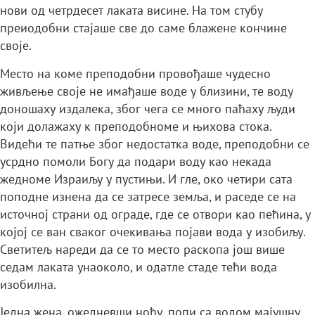
нови од четрдесет лаката висине. На том стубу
преиодобни стајаше све до саме блажене кончине
своје.
Место на коме преподобни провођаше чудесно
живљење своје не имађаше воде у близини, те воду
доношаху издалека, због чега се много паћаху људи
који долажаху к преподобноме и њихова стока.
Видећи те патње због недостатка воде, преподобни се
усрдно помоли Богу да подари воду као некада
жедноме Израиљу у пустињи. И гле, око четири сата
поподне изнена да се затресе земља, и раседе се на
источној страни од ограде, где се отвори као пећина, у
којој се ван сваког очекивања појави вода у изобиљу.
Светитељ нареди да се то место раскопа још више
седам лаката унаоколо, и одатле стаде тећи вода
изобилна.
Једна жена, ожедневши ноћу, попи са водом мајушну