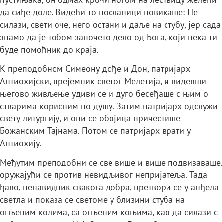
да сиђе доле. Видећи то посланици повикаше: Не
силази, свети оче, него остани и даље на стубу, јер сада
знамо да је тобом започето дело од Бога, који нека ти
буде помоћник до краја.
К преподобном Симеону дође и Дон, патријарх
Антиохијски, прејемник светог Мелетија, и видевши
његово живљење удиви се и дуго бесеђаше с њим о
стварима корисним по душу. Затим патријарх одслужи
свету литургију, и они се обојица причестише
Божанским Тајнама. Потом се патријарх врати у
Антиохију.
Међутим преподобни се све више и више подвизаваше,
оружајући се против невидљивог непријатеља. Тада
ђаво, ненавидник свакога добра, претвори се у анђела
светла и показа се светоме у близини стуба на
огњеним колима, са огњеним коњима, као да силази с