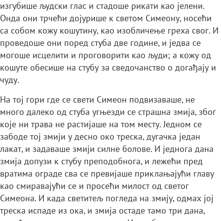
изгубише људски глас и стадоше рикати као јелени.
Онда они трчећи дојурише к светом Симеону, носећи
са собом кожу кошутину, као изобличење греха свог. И
проведоше они поред стуба две године, и једва се
могоше исцелити и проговорити као људи; а кожу од
кошуте обесише на стубу за сведочанство о догађају и
чуду.
На тој гори где се свети Симеон подвизаваше, не
много далеко од стуба угњезди се страшна змија, због
које ни трава не растијаше на том месту. Једном се
забоде тој змији у десно око треска, дугачка један
лакат, и задаваше змији силне болове. И једнога дана
змија допузи к стубу преподобнога, и лежећи пред
вратима ограде сва се превијаше приклањајући главу
као смиравајући се и просећи милост од светог
Симеона. И када светитељ погледа на змију, одмах јој
треска испаде из ока, и змија остаде тамо три дана,