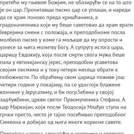
претећи му гњевом Божјим, не обазирући се на то што
је он цар. Прочитавши писмо цар се уплаши, и нареди
да се храм поново преда хришћанима, а
градоначелника који му беше саветовао да храм врати
Јеврејима смени с положаја, и преподобноме посла
молбено писмо у коме га мољаше да му опрости и
узнесе за њега молитву Богу. А супругу истога цара,
царицу Евдокију, која после смрти свога мужа беше
пала у евтихијанску јерес, преподобни усаветова
својим писмима и у току четири месеца обрати к
побожности. По обраћењу свом царица поживе још
четири године у покајању, па се удостоји блажене
кончине у Јерусалиму, и би погр3ебена у својој
зад4ужбини, цркви светог Првомученика Стефана. А
цар Маркијан, који после Теодосија Млађег ступи на
грчки престо, често је тајно посећивао преподобног
Симеона и добијао од њега многе корисне савете.
Персијска царица, слушајући о чудесима и светости