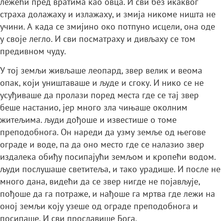
лежећи пред вратима као овца. И сви без икаквог
страха долажаху и излажаху, и змија никоме ништа не
учини. А када се змијино око потпуно исцели, она оде
у своје легло. И сви посматраху и дивљаху се том
предивном чуду.
У тој земљи живљаше леопард, звер велик и веома
опак, који уништаваше и људе и сгоку. И нико се не
усуђиваше да пролази поред места где се тај звер
беше настанио, јер много зла чињаше околним
житељима. људи дођоше и известише о томе
преподобнога. Он нареди да узму земље од његове
ограде и воде, па да оно место где се налазио звер
издалека обиђу посипајући земљом и кропећи водом.
људи послушаше светитеља, и тако урадише. И после не
много дана, видећи да се звер нигде не појављује,
пођоше да га потраже, и нађоше га мртва где лежи на
оној земљи коју узеше од ограде преподобнога и
посипаше. И сви прославише Бога.