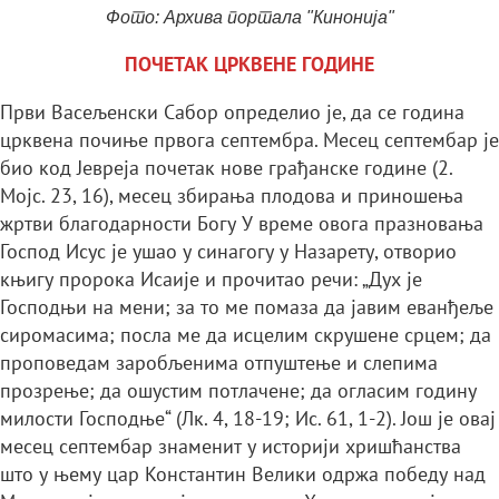
Фото: Архива портала "Кинонија"
ПОЧЕТАК ЦРКВЕНЕ ГОДИНЕ
Први Васељенски Сабор определио је, да се година
црквена почиње првога септембра. Месец септембар је
био код Јевреја почетак нове грађанске године (2.
Мојс. 23, 16), месец збирања плодова и приношења
жртви благодарности Богу У време овога празновања
Господ Исус је ушао у синагогу у Назарету, отворио
књигу пророка Исаије и прочитао речи: „Дух је
Господњи на мени; за то ме помаза да јавим еванђеље
сиромасима; посла ме да исцелим скрушене срцем; да
проповедам заробљенима отпуштење и слепима
прозрење; да ошустим потлачене; да огласим годину
милости Господње“ (Лк. 4, 18-19; Ис. 61, 1-2). Још је овај
месец септембар знаменит у историји хришћанства
што у њему цар Константин Велики одржа победу над