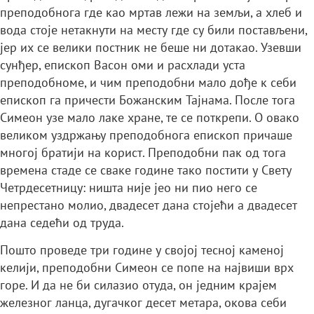
преподобнога где као мртав лежи на земљи, а хлеб и
вода стоје нетакнути на месту где су били постављени,
јер их се велики постник не беше ни дотакао. Узевши
сунђер, епископ Васон оми и расхлади уста
преподобноме, и чим преподобни мало дође к себи
епископ га причести Божанским Тајнама. После тога
Симеон узе мало лаке хране, те се поткрепи. О овако
великом уздржању преподобнога епископ причаше
многој братији на корист. Преподобни пак од тога
времена стаде се сваке године тако постити у Свету
Четрдесетницу: ништа није јео ни пио него се
непрестано молио, двадесет дана стојећи а двадесет
дана седећи од труда.
Пошто проведе три године у својој тесној каменој
келији, преподобни Симеон се попе на највиши врх
горе. И да не би силазио отуда, он једним крајем
железног ланца, дугачког десет метара, окова себи