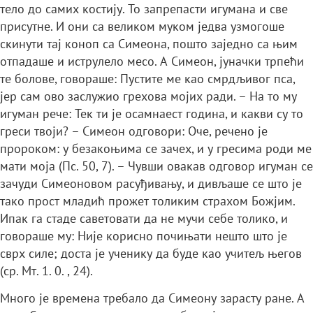
тело до самих костију. То запрепасти игумана и све
присутне. И они са великом муком једва узмогоше
скинути тај коноп са Симеона, пошто заједно са њим
отпадаше и иструлело месо. А Симеон, јуначки трпећи
те болове, говораше: Пустите ме као смрдљивог пса,
јер сам ово заслужио грехова мојих ради. – На то му
игуман рече: Тек ти је осамнаест година, и какви су то
греси твоји? – Симеон одговори: Оче, речено је
пророком: у безакоњима се зачех, и у гресима роди ме
мати моја (Пс. 50, 7). – Чувши овакав одговор игуман се
зачуди Симеоновом расуђивању, и дивљаше се што је
тако прост младић прожет толиким страхом Божјим.
Ипак га стаде саветовати да не мучи себе толико, и
говораше му: Није корисно почињати нешто што је
сврх силе; доста је ученику да буде као учитељ његов
(ср. Мт. 1. 0. , 24).
Много је времена требало да Симеону зарасту ране. А