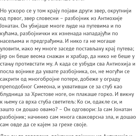
Но ускоро се у том крају појави други звер, окрутнији
од првог, звер словесни – разбојник из Антиохије
Јонатан. Он убијаше многе људе на путевима и по
кућама, разбојнички их изненада нападајући по
насељима и предграђима. И нико га не могаше
уловити, иако му многе заседе постављаху крај путева;
јер он беше веома снажан и храбар, да нико не беше у
стању противстати му. А када се узбуди сва Антиохија и
посла војнике да ухвате разбојника, он, не могући се
сакрити од многобројне потере, добеже у ограду
преподобног Симеона, и ухвативши се за стуб као
блудница за Христове ноге, он плакаше горко. И викну
к њему са врха стуба светитељ: Ко си, одакле си, и
зашто си дошао овамо? – Он одговори: Ја сам Јонатан
разбојник; начинио сам многа сваковрсна зла, и дошао
сам овде да се кајем за грехе своје.