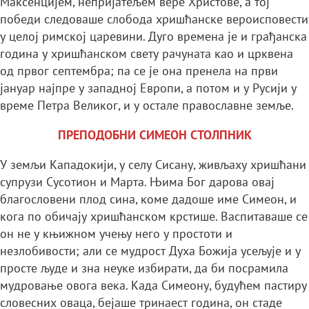
Максенцијем, непријатељем вере Христове, а тој
победи следоваше слобода хришћанске вероисповести
у целој римској царевини. Дуго времена је и грађанска
година у хришћанском свету рачуната као и црквена
од првог септембра; па се је она пренела на први
јануар најпре у западној Европи, а потом и у Русији у
време Петра Великог, и у остале православне земље.
ПРЕПОДОБНИ СИМЕОН СТОЛПНИК
У земљи Кападокији, у селу Сисану, живљаху хришћани
супрузи Сусотион и Марта. Њима Бог дарова овај
благословени плод сина, коме дадоше име Симеон, и
кога по обичају хришћанском крстише. Васпитаваше се
он не у књижном учењу него у простоти и
незлобивости; али се мудрост Духа Божија усељује и у
просте људе и зна неуке избирати, да би посрамила
мудровање овога века. Када Симеону, будућем пастиру
словесних оваца, бејаше тринаест година, он стаде