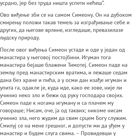
усрдно, јер без труда ништа успети нећеш“.
Ово виђење зби се на самом Симеону. Он на дубоком
смирењу положи такав темељ за изграђивање себе и
других, да његове врлине, изгледаше, превазилазе
људску природу.
После овог виђења Симеон устаде и оде у један од
манастира у његовој постојбини. Игуман тога
манастира бејаше блажени Тимотеј. Симеон паде на
земљу пред манастирским вратима, и лежаше седам
дана без хране и пића, а у осми дан изађе игуман и
упита га, одакле је, куда иде, како ее зове, није ли
учинио неко зло и бежи од руку господара својих.
Симеон паде к ногама игуману и са плачем му
говораше; Нисам, оче, ја од таквих; никоме нисам
учинио зла, него жудим да свим срцем Богу служим.
Смилуј се на мене грешног, и допусти ми да уђем у
манастир и будем слуга свима. – Провидевши у