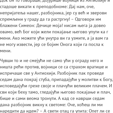
Док он то говораше, дојурише војници из Антиохије и
стадоше викати к преподобноме: Дај нам, оче,
непријатеља нашег, разбојника, јер су већ и зверови
спремљени у граду да га растргну! – Одговори им
блажени Симеон: Дечице моја! нисам њега ја довео
овамо, већ Бог који жели покајање његово упути ка г
мени. Ако можете ући унутра ви га узмите, а ја вам га
не могу извести, јер се бојим Онога који га посла к
мени.
Чувши то и не смејући не само ући у ограду него и
ништа рећи против, војници се са страхом вратише и
испричаше све у Антиохији. Разбојник пак проведе
седам дана покрај стуба, припадајући у молитви к Богу,
исповедајући грехе своје и плачући великим плачем. И
сви који беху тамо, гледајући његово покајање и плач,
бише и сами веома тронути. А кад се наврши седам
дана разбојник викну к светоме: Оче, хоћеш ли ми
наредити да идем? – А свети отац га упита: Опет ли се