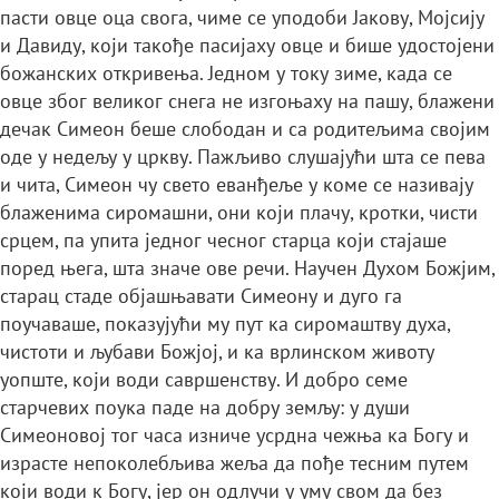
пасти овце оца свога, чиме се уподоби Јакову, Мојсију
и Давиду, који такође пасијаху овце и бише удостојени
божанских откривења. Једном у току зиме, када се
овце због великог снега не изгоњаху на пашу, блажени
дечак Симеон беше слободан и са родитељима својим
оде у недељу у цркву. Пажљиво слушајући шта се пева
и чита, Симеон чу свето еванђеље у коме се називају
блаженима сиромашни, они који плачу, кротки, чисти
срцем, па упита једног чесног старца који стајаше
поред њега, шта значе ове речи. Научен Духом Божјим,
старац стаде објашњавати Симеону и дуго га
поучаваше, показујући му пут ка сиромаштву духа,
чистоти и љубави Божјој, и ка врлинском животу
уопште, који води савршенству. И добро семе
старчевих поука паде на добру земљу: у души
Симеоновој тог часа изниче усрдна чежња ка Богу и
израсте непоколебљива жеља да пође тесним путем
који води к Богу, јер он одлучи у уму свом да без