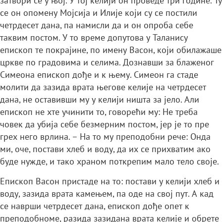
затвори се у њој. У тој келији он проведе три године. Ту
се он опомену Мојсија и Илије који су се постили
четрдесет дана, па намисли да и он опроба себе
таквим постом. У то време допутова у Таланису
епископ те покрајине, по имену Васон, који обилажаше
цркве по градовима и селима. Дознавши за блаженог
Симеона епископ дође и к њему. Симеон га стаде
молити да зазида врата његове келије на четрдесет
дана, не оставивши му у келији ништа за јело. Али
епископ не хте учинити то, говорећи му: Не треба
човек да убија себе безмерним постом, јер је то пре
грех него врлина. – На то му преподобни рече: Онда
ми, оче, постави хлеб и воду, да их се прихватим ако
буде нужде, и тако храном поткрепим мало тело своје.
Епископ Васон пристаде на то: постави у келији хлеб и
воду, зазида врата камењем, па оде на свој пут. А кад
се наврши четрдесет дана, епископ дође опет к
преподобноме, разида зазидана врата келије и обрете