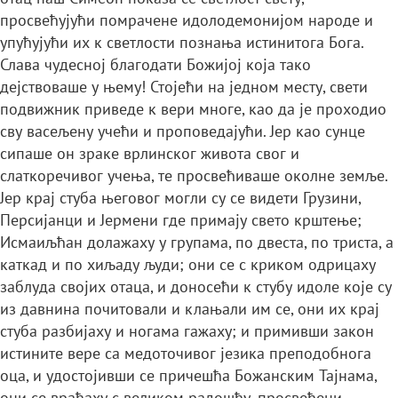
просвећујући помрачене идолодемонијом народе и
упућујући их к светлости познања истинитога Бога.
Слава чудесној благодати Божијој која тако
дејствоваше у њему! Стојећи на једном месту, свети
подвижник приведе к вери многе, као да је проходио
сву васељену учећи и проповедајући. Јер као сунце
сипаше он зраке врлинског живота свог и
слаткоречивог учења, те просвећиваше околне земље.
Јер крај стуба његовог могли су се видети Грузини,
Персијанци и Јермени где примају свето крштење;
Исмаиљћан долажаху у групама, по двеста, по триста, а
каткад и по хиљаду људи; они се с криком одрицаху
заблуда својих отаца, и доносећи к стубу идоле које су
из давнина почитовали и клањали им се, они их крај
стуба разбијаху и ногама гажаху; и примивши закон
истините вере са медоточивог језика преподобнога
оца, и удостојивши се причешћа Божанским Тајнама,
они се враћаху с великом радошћу, просвећени