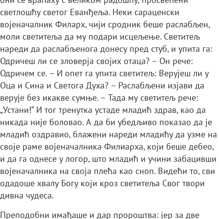
светлошћу светог Еванђеља. Неки сараценски
војеначалник Филарх, чији сродник беше раслабљен,
моли светитеља да му подари исцељење. Светитељ
нареди да раслабљенога донесу пред стуб, и упита га:
Одричеш ли се зловерја својих отаца? – Он рече:
Одричем се. – И опет га упита светитељ: Верујеш ли у
Оца и Сина и Светога Духа? – Раслабљени изјави да
верује без икакве сумње. – Тада му светитељ рече:
„Устани!“ И тог тренутка устаде младић здрав, као да
никада није боловао. А да би убедљиво показао да је
младић оздравио, блажени нареди младићу да узме на
своје раме војеначалника Филиарха, који беше дебео,
и да га однесе у логор, што младић и учини забацивши
војеначалника на своја плећа као сноп. Видећи то, сви
одадоше хвалу Богу који кроз светитеља Свог твори
дивна чудеса.
Преподобни имађаше и дар пророштва: јер за две