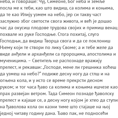
неба, и говораше: Чуј, Симеоне, Бог неба и земље
посла ме к теби, као што видиш, са колима и коњима,
да те као Илију узмем на небо, јер си такву част
заслужио због светости свога живота, и већ је дошао
час да окусиш плодове трудова својих и примиш венац
похвале из руке Господње. Стога похитај, слуго
Господњи, да видиш Творца свога и да се поклониш
Њему који те створи по лику Своме; а и тебе желе да
виде анђели и арханђели са пророцима, апостолима и
мученицима. – Светитељ не распознаде вражију
прелест, и рекавши: „Господе, мене ли грешника хоћеш
да узмеш на небо?“ подиже десну ногу да стлш и на
огњена кола, и у исто се време прекрсти десном
руком; и тог часа ђаво са колима и коњима ишчезе као
прах развејан ветром. Тада Симеон познаде ђаволску
прелест и кајаше се, а десну ногу којом је хтео да ступи
на ђаволова кола он казни тиме што стајаше на њој
једној читаву годину дана. Ђаво пак, не подносећи