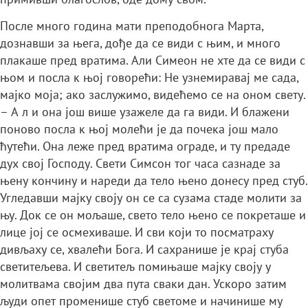
После много година мати преподобнога Марта,
дознавши за њега, дође да се види с њим, и много
плакаше пред вратима. Али Симеон не хте да се види с
њом и посла к њој говорећи: Не узнемиравај ме сада,
мајко моја; ако заслужимо, видећемо се на оном свету.
– А л и она још више узажеле да га види. И блажени
поново посла к њој молећи је да почека још мало
ћутећи. Она леже пред вратима ограде, и ту предаде
дух свој Господу. Свети Симсон тог часа сазнаде за
њену кончину и нареди да тело њено донесу пред стуб.
Угледавши мајку своју он се са сузама стаде молити за
њу. Док се он мољаше, свето тело њено се покреташе и
лице јој се осмехиваше. И сви који то посматраху
дивљаху се, хвалећи Бога. И сахранише је крај стуба
светитељева. И светитељ помињаше мајку своју у
молитвама својим два пута сваки дан. Ускоро затим
људи опет променише стуб светоме и начинише му