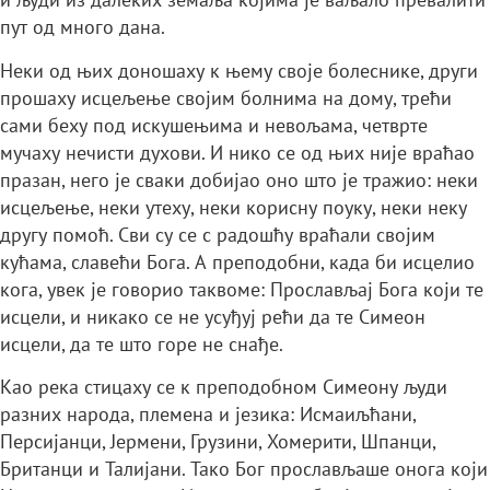
пут од много дана.
Неки од њих доношаху к њему своје болеснике, други
прошаху исцељење својим болнима на дому, трећи
сами беху под искушењима и невољама, четврте
мучаху нечисти духови. И нико се од њих није враћао
празан, него је сваки добијао оно што је тражио: неки
исцељење, неки утеху, неки корисну поуку, неки неку
другу помоћ. Сви су се с радошћу враћали својим
кућама, славећи Бога. А преподобни, када би исцелио
кога, увек је говорио таквоме: Прослављај Бога који те
исцели, и никако се не усуђуј рећи да те Симеон
исцели, да те што горе не снађе.
Као река стицаху се к преподобном Симеону људи
разних народа, племена и језика: Исмаиљћани,
Персијанци, Јермени, Грузини, Хомерити, Шпанци,
Британци и Талијани. Тако Бог прослављаше онога који