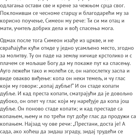
одлагања остави све и крене за чежњом срца свог.
Поклонивши се чесноме старцу и благодарећи му за
корисно поучење, Симеон му рече: Ти си ми отац и
мати, учитељ добрих дела и вођ спасења мога.
Одмах после тога Симеон изађе из цркве, и не
свраћајући кући отиде у једно усамљено место, згодно
за молитву. Ту он паде на земљу ничице крстолико и с
плачем се мољаше Богу да му покаже пут ка спасењу.
Ауго лежећи тако и молећи се, он напослетку заспа и
виде овакво виђење: копа он неки темељ, и чу глас
који му говори: „копај дубље!“ И он стаде копати
дубље. И кад преста копати, сматрајући да је довољно
дубоко, он опет чу глас који му наређује да копа још
дубље. Он поново стаде копати; и кад престаде са
копањем, њему и по трећи пут дође глас да продужи са
копањем. Најзад чу ове речи: „Престани, доста је! А
сада, ако хоћеш да зидаш зграду, зидај трудећи се