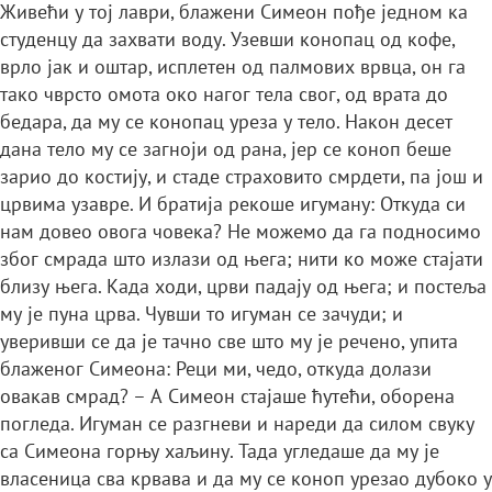
Живећи у тој лаври, блажени Симеон пође једном ка
студенцу да захвати воду. Узевши конопац од кофе,
врло јак и оштар, исплетен од палмових врвца, он га
тако чврсто омота око нагог тела свог, од врата до
бедара, да му се конопац уреза у тело. Након десет
дана тело му се загноји од рана, јер се коноп беше
зарио до костију, и стаде страховито смрдети, па још и
црвима узавре. И братија рекоше игуману: Откуда си
нам довео овога човека? Не можемо да га подносимо
због смрада што излази од њега; нити ко може стајати
близу њега. Када ходи, црви падају од њега; и постеља
му је пуна црва. Чувши то игуман се зачуди; и
уверивши се да је тачно све што му је речено, упита
блаженог Симеона: Реци ми, чедо, откуда долази
овакав смрад? – А Симеон стајаше ћутећи, оборена
погледа. Игуман се разгневи и нареди да силом свуку
са Симеона горњу хаљину. Тада угледаше да му је
власеница сва крвава и да му се коноп урезао дубоко у