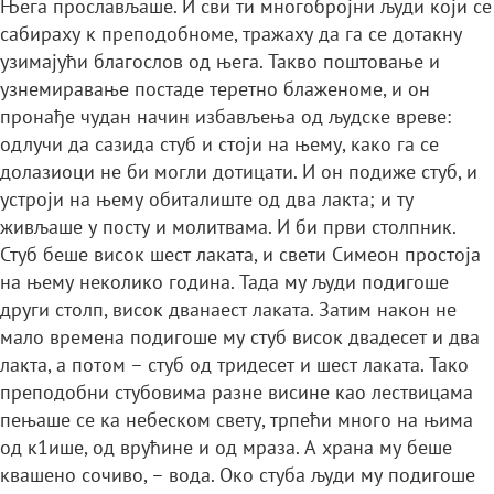
Њега прослављаше. И сви ти многобројни људи који се
сабираху к преподобноме, тражаху да га се дотакну
узимајући благослов од њега. Такво поштовање и
узнемиравање постаде теретно блаженоме, и он
пронађе чудан начин избављења од људске вреве:
одлучи да сазида стуб и стоји на њему, како га се
долазиоци не би могли дотицати. И он подиже стуб, и
устроји на њему обиталиште од два лакта; и ту
живљаше у посту и молитвама. И би први столпник.
Стуб беше висок шест лаката, и свети Симеон простоја
на њему неколико година. Тада му људи подигоше
други столп, висок дванаест лаката. Затим након не
мало времена подигоше му стуб висок двадесет и два
лакта, а потом – стуб од тридесет и шест лаката. Тако
преподобни стубовима разне висине као лествицама
пењаше се ка небеском свету, трпећи много на њима
од к1ише, од врућине и од мраза. А храна му беше
квашено сочиво, – вода. Око стуба људи му подигоше