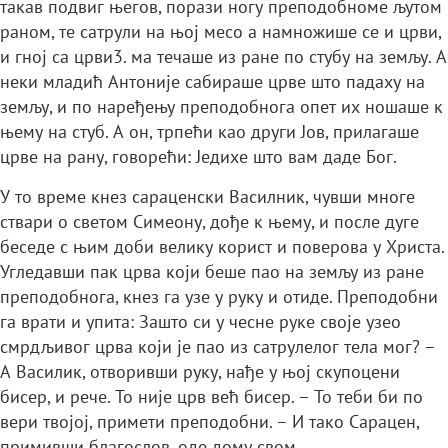
такав подвиг његов, порази ногу преподобноме љутом
раном, те сатрули на њој месо а намножише се и црви,
и гној са црви3. ма течаше из ране по стубу на земљу. А
неки младић Антоније сабираше црве што падаху на
земљу, и по наређењу преподобнога опет их ношаше к
њему на стуб. А он, трпећи као други Јов, прилагаше
црве на рану, говорећи: Једихе што вам даде Бог.
У то време кнез сараценски Василник, чувши многе
ствари о светом Симеону, дође к њему, и после дуге
беседе с њим доби велику корист и поверова у Христа.
Угледавши пак црва који беше пао на земљу из ране
преподобнога, кнез га узе у руку и отиде. Преподобни
га врати и упита: Зашто си у чесне руке своје узео
смрдљивог црва који је пао из сатрулелог тела мог? –
А Василик, отворивши руку, нађе у њој скупоцени
бисер, и рече. То није црв већ бисер. – То теби би по
вери твојој, примети преподобни. – И тако Сарацен,
примивши благослов, оде дому свом.