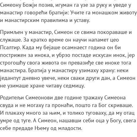
Симеону Божји позив, игуман га узе за руку и уведе у
манастир говорећи братији: Учите га монашком животу
и манастирским правилима и уставу.
Примљен у манастир, Симеон се свима покораваше и
служаше. За кратко време он научи напамет цео
Псалтир. Када му бејаше осамнаест година он би
пострижен за инока, и убрзо постаде искусан инок, јер
строгошћу свога живота он превазиђе све иноке тога
манастира. Братија у манастиру узимаху храну: неки
једанпут дневно увече, неки сваки други дан, а Симеон
не узимаше хране читаву седмицу.
Родитељи Симеонови две године тражаху Симеона
свуда и не могаху га пронаћи, пошто га Бог скриваше.
И плакаху много за њим, и толико туговаху, да му отац
умре од туге. А Симеон, нашавши себи оца у Богу, свега
себе предаде Њему од младости.