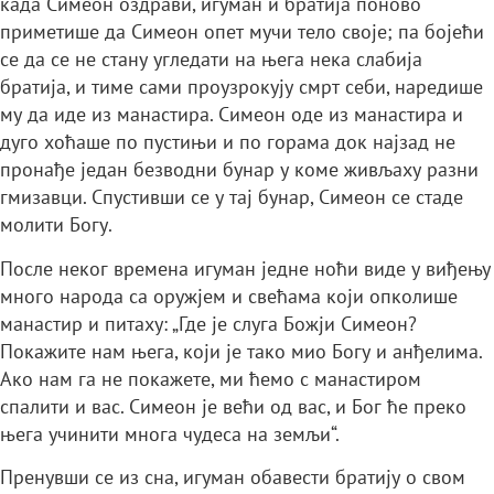
када Симеон оздрави, игуман и братија поново
приметише да Симеон опет мучи тело своје; па бојећи
се да се не стану угледати на њега нека слабија
братија, и тиме сами проузрокују смрт себи, наредише
му да иде из манастира. Симеон оде из манастира и
дуго хоћаше по пустињи и по горама док најзад не
пронађе један безводни бунар у коме живљаху разни
гмизавци. Спустивши се у тај бунар, Симеон се стаде
молити Богу.
После неког времена игуман једне ноћи виде у виђењу
много народа са оружјем и свећама који опколише
манастир и питаху: „Где је слуга Божји Симеон?
Покажите нам њега, који је тако мио Богу и анђелима.
Ако нам га не покажете, ми ћемо с манастиром
спалити и вас. Симеон је већи од вас, и Бог ће преко
њега учинити многа чудеса на земљи“.
Пренувши се из сна, игуман обавести братију о свом