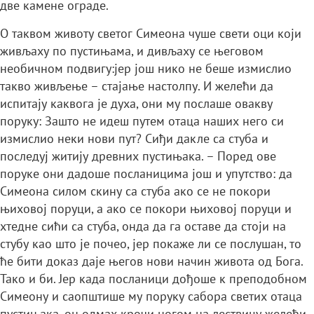
две камене ограде.
O таквом животу светог Симеона чуше свети оци који
живљаху по пустињама, и дивљаху се његовом
необичном подвигу:јер још нико не беше измислио
такво живљење – стајање настолпу. И желећи да
испитају каквога је духа, они му послаше овакву
поруку: Зашто не идеш путем отаца наших него си
измислио неки нови пут? Сиђи дакле са стуба и
последуј житију древних пустињака. – Поред ове
поруке они дадоше посланицима још и упутство: да
Симеона силом скину са стуба ако се не покори
њиховој поруци, а ако се покори њиховој поруци и
хтедне сићи са стуба, онда да га оставе да стоји на
стубу као што је почео, јер покаже ли се послушан, то
ће бити доказ даје његов нови начин живота од Бога.
Тако и би. Јер када посланици дођоше к преподобном
Симеону и саопштише му поруку сабора светих отаца
пустињака, он одмах крочи ногом на лествицу желећи