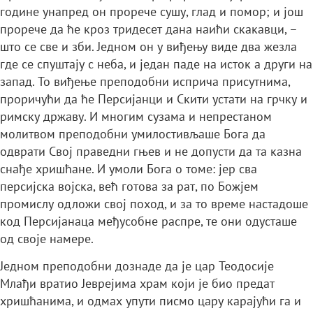
године унапред он прорече сушу, глад и помор; и још
прорече да ће кроз тридесет дана наићи скакавци, –
што се све и зби. Једном он у виђењу виде два жезла
где се спуштају с неба, и један паде на исток а други на
запад. То виђење преподобни исприча присутнима,
проричући да ће Персијанци и Скити устати на грчку и
римску државу. И многим сузама и непрестаном
молитвом преподобни умилостивљаше Бога да
одврати Свој праведни гњев и не допусти да та казна
снађе хришћане. И умоли Бога о томе: јер сва
персијска војска, већ готова за рат, по Божјем
промислу одложи свој поход, и за то време настадоше
код Персијанаца међусобне распре, те они одусташе
од своје намере.
Једном преподобни дознаде да је цар Теодосије
Млађи вратио Јеврејима храм који је био предат
хришћанима, и одмах упути писмо цару карајући га и