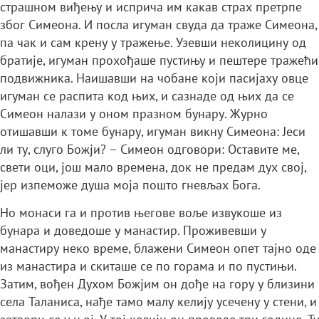
страшном виђењу и исприча им какав страх претрпе
због Симеона. И посла игуман свуда да траже Симеона,
па чак и сам крену у тражење. Узевши неколицину од
братије, игуман прохођаше пустињу и пештере тражећи
подвижника. Наишавши на чобане који пасијаху овце
игуман се распита код њих, и сазнаде од њих да се
Симеон налази у оном празном бунару. Журно
отишавши к томе бунару, игуман викну Симеона: Јеси
ли ту, слуго Божји? – Симеон одговори: Оставите ме,
свети оци, још мало времена, док не предам дух свој,
јер изпеможе душа моја пошто гневљах Бога.
Но монаси га и против његове воље извукоше из
бунара и доведоше у манастир. Проживевши у
манастиру неко време, блажени Симеон опет тајно оде
из манастира и скиташе се по горама и по пустињи.
Затим, вођен Духом Божјим он дође на гору у близини
села Таланиса, нађе тамо малу келију усечену у стени, и