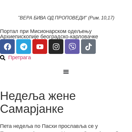
"ВЕРА БИВА ОД ПРОПОВЕДИ" (Рим. 10,17)
Портал при Мисионарском одељењу
Архиепископије београдско-карловачке
Претрага
Недеља жене
Самарјанке
Пета недеља по Пасхи прославља се у