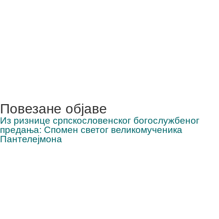
Повезане објаве
Из ризнице српскословенског богослужбеног
предања: Спомен светог великомученика
Пантелејмона