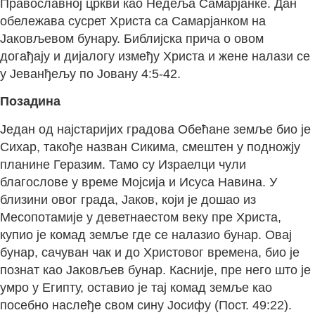
Православној цркви као Недеља Самарјанке. Дан
обележава сусрет Христа са Самарјанком на
Јаковљевом бунару. Библијска прича о овом
догађају и дијалогу између Христа и жене налази се
у Јеванђељу по Јовану 4:5-42.
Позадина
Један од најстаријих градова Обећане земље био је
Сихар, такође назван Сикима, смештен у подножју
планине Геразим. Тамо су Израелци чули
благослове у време Мојсија и Исуса Навина. У
близини овог града, Јаков, који је дошао из
Месопотамије у деветнаестом веку пре Христа,
купио је комад земље где се налазио бунар. Овај
бунар, сачуван чак и до Христовог времена, био је
познат као Јаковљев бунар. Касније, пре него што је
умро у Египту, оставио је тај комад земље као
посебно наслеђе свом сину Јосифу (Пост. 49:22).