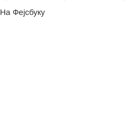
На Фејсбуку