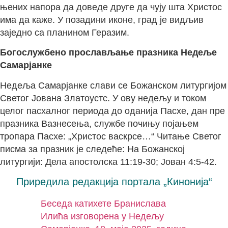
њених напора да доведе друге да чују шта Христос
има да каже. У позадини иконе, град је видљив
заједно са планином Геразим.
Богослужбено прослављање празника Недеље
Самарјанке
Недеља Самарјанке слави се Божанском литургијом
Светог Јована Златоустс. У ову недељу и током
целог пасхалног периода до оданија Пасхе, дан пре
празника Вазнесења, службе почињу појањем
тропара Пасхе: „Христос васкрсе…“ Читање Светог
писма за празник је следеће: На Божанској
литургији: Дела апостолска 11:19-30; Јован 4:5-42.
Приредила редакција портала „Кинонија“
Беседа катихете Бранислава
Илића изговорена у Недељу