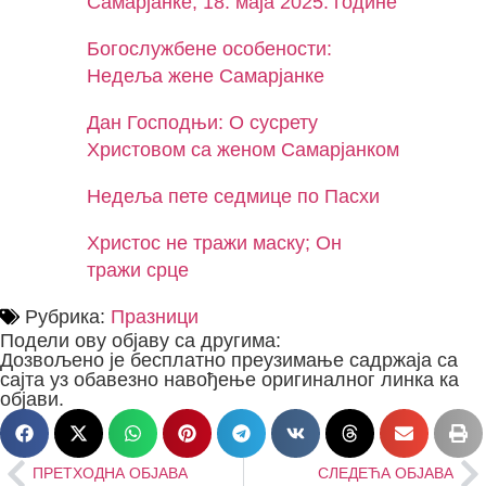
Самарјанке, 18. маја 2025. године
Богослужбене особености:
Недеља жене Самарјaнке
Дан Господњи: О сусрету
Христовом са женом Самарјанком
Недеља пете седмице по Пасхи
Христос не тражи маску; Он
тражи срце
Рубрика:
Празници
Подели ову објаву са другима:
Дозвољено је бесплатно преузимање садржаја са
сајта уз обавезно навођење оригиналног линка ка
објави.
ПРЕТХОДНА ОБЈАВА
СЛЕДЕЋА ОБЈАВА