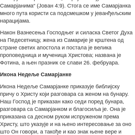
Самарјанима“ (Јован 4:9). Стога се име Самарјанка
много пута користи са подсмешком у јеванђељским
нарацијама.
Након Вазнесења Господњег и силаска Светог Духа
на Педесетницу, жена из Самарије је крштена од
стране светих апостола и постала је велика
проповедница и мученица Христова; названа је
Фотина, а њен празник се слави 26. фебруара.
Икона Недеље Самарјанке
Икона Недеље Самарјанке приказује библијску
причу о Христу који разговара са женом на бунару.
Наш Господ је приказан како седи поред бунара,
разговара са Самарјанком и благосиља је. Она је
приказана са десном руком испруженом према
Христу, што указује и на њено интересовање за оно
што Он говори, а такође и као знак њене вере и