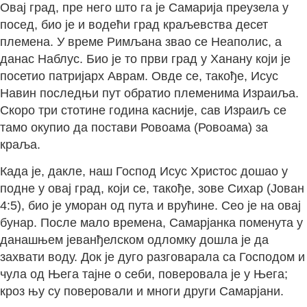
Овај град, пре него што га је Самарија преузела у
посед, био је и водећи град краљевства десет
племена. У време Римљана звао се Неаполис, а
данас Наблус. Био је то први град у Ханану који је
посетио патријарх Аврам. Овде се, такође, Исус
Навин последњи пут обратио племенима Израиља.
Скоро три стотине година касније, сав Израиљ се
тамо окупио да постави Ровоама (Ровоама) за
краља.
Када је, дакле, наш Господ Исус Христос дошао у
подне у овај град, који се, такође, зове Сихар (Јован
4:5), био је уморан од пута и врућине. Сео је на овај
бунар. После мало времена, Самарјанка поменута у
данашњем јеванђелском одломку дошла је да
захвати воду. Док је дуго разговарала са Господом и
чула од Њега тајне о себи, поверовала је у Њега;
кроз њу су поверовали и многи други Самарјани.