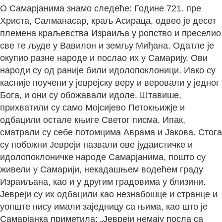
О Самарјанима знамо следеће: Године 721. пре
Христа, Салманасар, краљ Асираца, одвео је десет
племена краљевства Израиља у ропство и преселио
све те људе у Вавилон и земљу Миђана. Одатле је
окупио разне народе и послао их у Самарију. Ови
народи су од раније били идолопоклоници. Иако су
касније поучени у јеврејску веру и веровали у једног
Бога, и они су обожавали идоле. Штавише,
прихватили су само Мојсијево Петокњижје и
одбацили остале књиге Светог писма. Ипак,
сматрали су себе потомцима Аврама и Јакова. Стога
су побожни Јевреји назвали ове јудаистичке и
идолопоклоничке народе Самарјанима, пошто су
живели у Самарији, некадашњем водећем граду
Израиљана, као и у другим градовима у близини.
Јевреји су их одбацили као незнабошце и странце и
уопште нису имали заједницу са њима, као што је
Самарјанка приметила: „Јевреји немају посла са