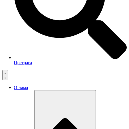
Претрага
О нама