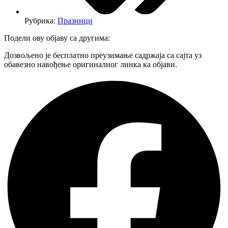
Рубрика:
Празници
Подели ову објаву са другима:
Дозвољено је бесплатно преузимање садржаја са сајта уз
обавезно навођење оригиналног линка ка објави.