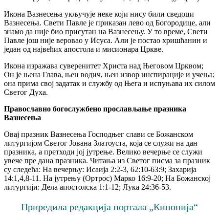
Икона Вазнесења укључује неке који нису били сведоци
Вазнесења. Свети Павле је приказан лево од Богородице, али
знамо да није био присутан на Вазнесењу. У то време, Свети
Павле још није веровао у Исуса. Али је постао хришћанин и
један од највећих апостола и мисионара Цркве.
Икона изражава суверенитет Христа над Његовом Црквом;
Он је њена Глава, њен водич, њен извор инспирације и учења;
она прима свој задатак и службу од Њега и испуњава их силом
Светог Духа.
Православно богослужбено прослављање празника
Вазнесења
Овај празник Вазнесења Господњег слави се Божанском
литургијом Светог Јована Златоуста, која се служи на дан
празника, а претходи јој јутрење. Велико вечерње се служи
увече пре дана празника. Читања из Светог писма за празник
су следећа: На вечерњу: Исаија 2:2-3, 62:10-63:9; Захарија
14:1,4,8-11. На јутрењу (Ортрос) Марко 16:9-20; На Божанској
литургији: Дела апостолска 1:1-12; Лука 24:36-53.
Приредила редакција портала „Кинонија“