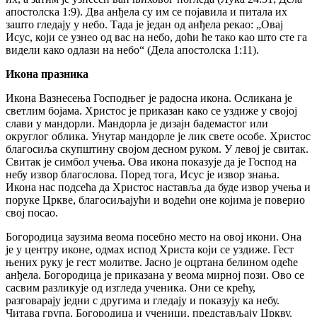
апостолска 1:9). Два анђела су им се појавила и питала их
зашто гледају у небо. Тада је један од анђела рекао: „Овај
Исус, који се узнео од вас на небо, доћи ће тако као што сте га
видели како одлази на небо“ (Дела апостолска 1:11).
Икона празника
Икона Вазнесења Господњег је радосна икона. Осликана је
светлим бојама. Христос је приказан како се уздиже у својој
слави у мандорли. Мандорла је дизајн бадемастог или
округлог облика. Унутар мандорле је лик свете особе. Христос
благосиља скупштину својом десном руком. У левој је свитак.
Свитак је симбол учења. Ова икона показује да је Господ на
небу извор благослова. Поред тога, Исус је извор знања.
Икона нас подсећа да Христос наставља да буде извор учења и
поруке Цркве, благосиљајући и водећи оне којима је поверио
свој посао.
Богородица заузима веома посебно место на овој икони. Она
је у центру иконе, одмах испод Христа који се уздиже. Гест
њених руку је гест молитве. Јасно је оцртана белином одеће
анђела. Богородица је приказана у веома мирној пози. Ово се
сасвим разликује од изгледа ученика. Они се крећу,
разговарају једни с другима и гледају и показују ка небу.
Читава група, Богородица и ученици, представљају Цркву.