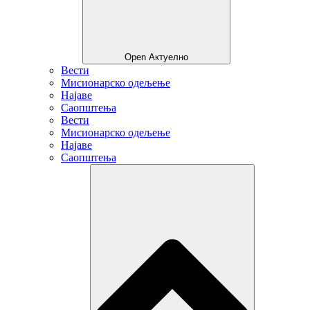
Open Актуелно
Вести
Мисионарско одељење
Најаве
Саопштења
Вести
Мисионарско одељење
Најаве
Саопштења