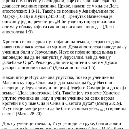
Прича о Вазнесењу Господњем, које се слави као један од
дванаест великих празника Цркве, налази се у књизи Дела
апостолских 1:3-11. Такође се помиње у Јеванђељима по
Марку (16:19) и Луки (24:50-53). Тренутак Вазнесења је
описан у једној реченици: „И би уздигнут пред њиховим
очима у облаку који га сакри од њиховог погледа“ (Дела
апостолска 1:9).
Христос се последњи пут појавио на земљи, четрдесет дана
након свог васкрсења из мртвих. Дела апостолска наводе да су
ученици били у Јерусалиму. Исус се појавио пред њима и
заповедио им да не напуштају Јерусалим, већ да чекају
„Обећање Оца“. Рекао је: „Бићете крштени Светим Духом
ускоро за неколико дана“ (Дела апостолска 1:5).
Након што је Исус дао ова упутства, повео је ученике на
Маслинску гору. Овде им је дао задатак да буду Његови
сведоци „у Јерусалиму и по целој Јудеји и Самарији и до краја
земље“ (Дела апостолска 1:8). Такође је у то време Христос
упутио ученике да „иду и учине ученике од свих народа
крстећи их у име Оца и Сина и Светога Духа“ (Матеј 28:19).
Исус им је такође рекао да ће бити са њима увек, „до свршетка
света“ (Матеј 28:20).
Док су ученици гледали, Исус је подигао руке, благословио
их, а затим је узнесен ван њиховог погледа (Лука 24:51; Дела