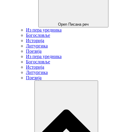
Open Писана реч
Из пера уредника
Богословље
Историја
Литургика
Поезија
Из пера уредника
Богословље
Историја
Литургика
Поезија