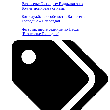
Вазнесење Господње: Видљиви знак
Божјег помирења са нама
Богослужбене особености: Вазнесење
Господње – Спасовдан
Четвртак шесте седмице по Пасхи
(Вазнесење Господње)