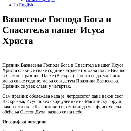
In English
Вазнесење Господа Бога и
Спаситеља нашег Исуса
Христа
Празник Вазнесења Господа Бога и Спаситеља нашег Исуса
Христа слави се сваке године четрдесетог дана после Великог
и Светог Празника Пасхе (Васкрса). Пошто се датум Пасхе
мења сваке године, мења се и датум Празника Вазнесења.
Празник се увек слави у четвртак.
Сам празник обележава када је, четрдесетог дана након свог
Васкрсења, Исус повео своје ученике на Маслинску гору и,
након што их је благословио и замолио да чекају испуњење
обећања Светог Духа, вазнео се на небо.
Историјска позадина