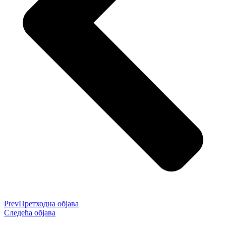
Prev
Претходна објава
Следећа објава