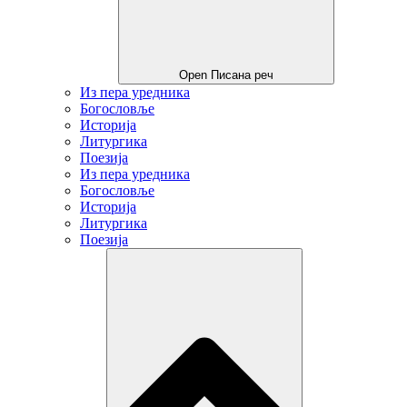
Open Писана реч
Из пера уредника
Богословље
Историја
Литургика
Поезија
Из пера уредника
Богословље
Историја
Литургика
Поезија