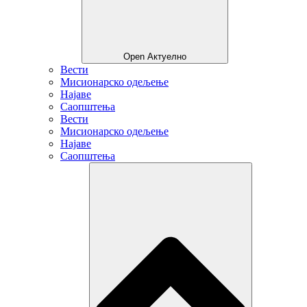
Open Актуелно
Вести
Мисионарско одељење
Најаве
Саопштења
Вести
Мисионарско одељење
Најаве
Саопштења