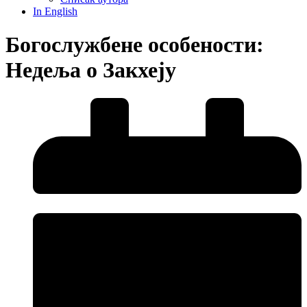
In English
Богослужбене особености:
Недеља о Закхеју