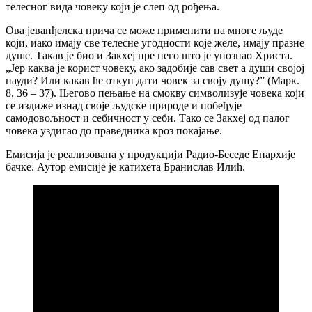
телесног вида човеку који је слеп од рођења.
Ова јеванђелска прича се може применити на многе људе
који, иако имају све телесне угодности које желе, имају празне
душе. Такав је био и Закхеј пре него што је упознао Христа.
„Јер каква је корист човеку, ако задобије сав свет а души својој
науди? Или какав ће откуп дати човек за своју душу?” (Марк.
8, 36 – 37). Његово пењање на смокву символизује човека који
се издиже изнад своје људске природе и побеђује
самодовољност и себичност у себи. Тако се Закхеј од палог
човека уздигао до праведника кроз покајање.
Емисија је реализована у продукцији Радио-Беседе Епархије
бачке. Аутор емисије је катихета Бранислав Илић.