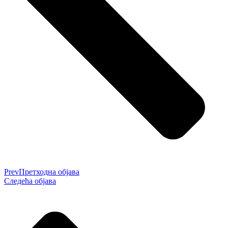
Prev
Претходна објава
Следећа објава