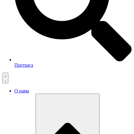
Претрага
О нама