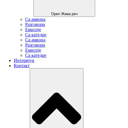
Open Жива реч
Са амвона
Разговори
Емисије
Са катедре
Са амвона
Разговори
Емисије
Са катедре
Интервјуи
Контакт