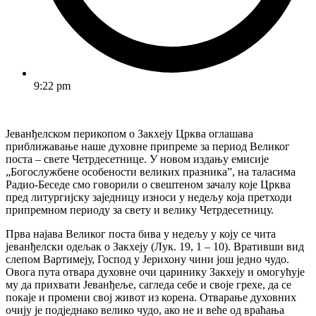
9:22 pm
Јеванђелском перикопом о Закхеју Црква оглашава
приближавање наше духовне припреме за период Великог
поста – свете Четрдесетнице. У новом издању емисије
„Богослужбене особености великих празникаˮ, на таласима
Радио-Беседе смо говорили о свештеном зачалу које Црква
пред литургијску заједницу износи у недељу која претходи
припремном периоду за свету и велику Четрдесетницу.
Прва најава Великог поста бива у недељу у коју се чита
јеванђелски одељак о Закхеју (Лук. 19, 1 – 10). Вративши вид
слепом Вартимеју, Господ у Јерихону чини још једно чудо.
Овога пута отвара духовне очи царинику Закхеју и омогућује
му да прихвати Јеванђеље, сагледа себе и своје грехе, да се
покаје и промени свој живот из корена. Отварање духовних
очију је подједнако велико чудо, ако не и веће од враћања