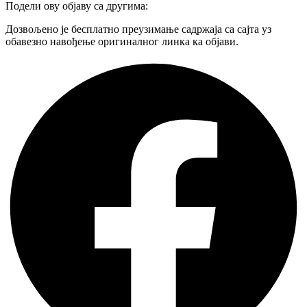
Подели ову објаву са другима:
Дозвољено је бесплатно преузимање садржаја са сајта уз
обавезно навођење оригиналног линка ка објави.